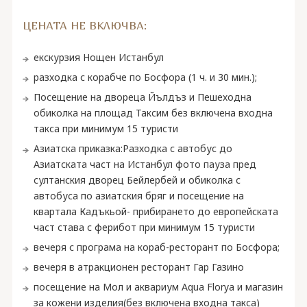
ЦЕНАТА НЕ ВКЛЮЧВА:
екскурзия Нощен Истанбул
разходка с корабче по Босфора (1 ч. и 30 мин.);
Посещение на двореца Йълдъз и Пешеходна
обиколка на площад Таксим без включена входна
такса при минимум 15 туристи
Азиатска приказка:Разходка с автобус до
Азиатската част на Истанбул фото пауза пред
султанския дворец Бейлербей и обиколка с
автобуса по азиатския бряг и посещение на
квартала Кадъкьой- прибирането до европейската
част става с ферибот при минимум 15 туристи
вечеря с програма на кораб-ресторант по Босфора;
вечеря в атракционен ресторант Гар Газино
посещение на Мол и аквариум Aqua Florya и магазин
за кожени изделия(без включена входна такса)