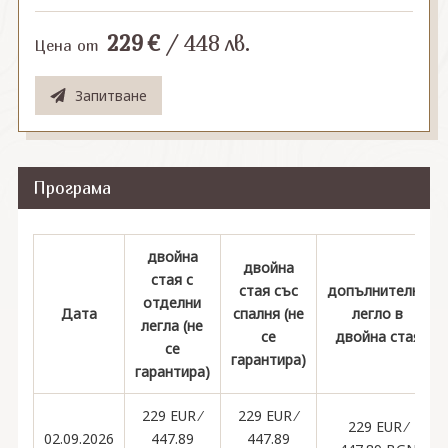
229
€
/
448
лв.
Цена от
Запитване
Програма
двойна
двойна
стая с
стая със
допълнително
отделни
Дата
спалня (не
легло в
легла (не
се
двойна стая
се
гарантира)
гарантира)
229 EUR ∕
229 EUR ∕
229 EUR ∕
02.09.2026
447.89
447.89