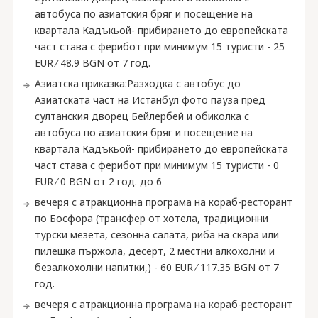
автобуса по азиатския бряг и посещение на
квартала Кадъкьой- прибирането до европейската
част става с ферибот при минимум 15 туристи - 25
EUR ∕ 48.9 BGN от 7 год.
Азиатска приказка:Разходка с автобус до
Азиатската част на Истанбул фото пауза пред
султанския дворец Бейлербей и обиколка с
автобуса по азиатския бряг и посещение на
квартала Кадъкьой- прибирането до европейската
част става с ферибот при минимум 15 туристи - 0
EUR ∕ 0 BGN от 2 год. до 6
вечеря с атракционна програма на кораб-ресторант
по Босфора (трансфер от хотела, традиционни
турски мезета, сезонна салата, риба на скара или
пилешка пържола, десерт, 2 местни алкохолни и
безалкохолни напитки,) - 60 EUR ∕ 117.35 BGN от 7
год.
вечеря с атракционна програма на кораб-ресторант