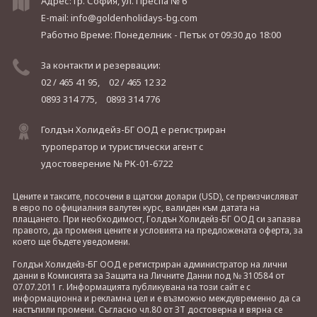
Адрес: гр. София, ул. Преспа № 6
E-mail:
info@goldenholidays-bg.com
Работно Време: Понеделник - Петък
от 09:30 до 18:00
За контакти и резервации:
02 / 465 41 95,
02 / 465 12 32
0893 314 775,
0893 314 776
Голдън Холидейз-БГ ООД е регистриран
туроператор и туристически агент с
удостоверение № РК-01-6722
Цените и таксите, посочени в щатски долари (USD), се преизчисляват
в евро по официалния валутен курс, валиден към датата на
плащането. При необходимост, Голдън Холидейз-БГ ООД си запазва
правото, да променя цените и условията на предложената оферта, за
което ще бъдете уведомени.
Голдън Холидейз-БГ ООД е регистриран администратор на лични
данни в Комисията за Защита на Личните Данни под № 310584 от
07.07.2011 г. Информацията публикувана на този сайт е с
информационна и рекламна цел и е възможно междувременно да са
настъпили промени. Съгласно чл.80 от ЗТ достоверна и вярна се