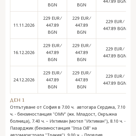
447.89 BGN
BGN
BGN
229 EUR ∕
229 EUR ∕
229 EUR ∕
11.11.2026
447.89
447.89
447.89 BGN
BGN
BGN
229 EUR ∕
229 EUR ∕
229 EUR ∕
16.12.2026
447.89
447.89
447.89 BGN
BGN
BGN
229 EUR ∕
229 EUR ∕
229 EUR ∕
24.12.2026
447.89
447.89
447.89 BGN
BGN
BGN
ДЕН 1
Отпътуване от София в 7.00 ч. автогара Сердика, 7.10
ч. - бензиностанция "OMV" (жк. Младост, Окръжна
болница), 7.40 ч. – Ихтиман (мотел "Ихтиман"), 8.10 ч. -
Пазарджик (бензиностанция "Insa Oill" на
автомагистрала "Тракия"), 9.00 ч. - Пловдив