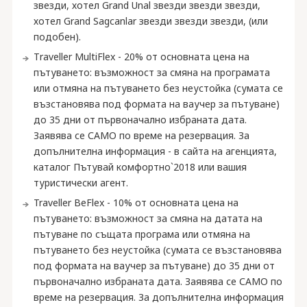
звезди, хотел Grand Unal звезди звезди звезди,
хотел Grand Sagcanlar звезди звезди звезди, (или
подобен).
Тraveller MultiFlex - 20% от основната цена на
пътуването: възможност за смяна на програмата
или отмяна на пътуването без неустойка (сумата се
възстановява под формата на ваучер за пътуване)
до 35 дни от първоначално избраната дата.
Заявява се САМО по време на резервация. За
допълнителна информация - в сайта на агенцията,
каталог Пътувай комфортно`2018 или вашия
туристически агент.
Traveller BeFlex - 10% от основната цена на
пътуването: възможност за смяна на датата на
пътуване по същата програма или отмяна на
пътуването без неустойка (сумата се възстановява
под формата на ваучер за пътуване) до 35 дни от
първоначално избраната дата. Заявява се САМО по
време на резервация. За допълнителна информация