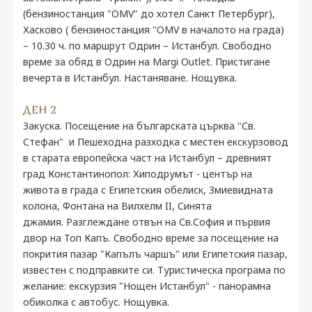
(бензиностанция "OMV" до хотел Санкт Петербург),
Хасково ( бензиностанция "OMV в началото на града)
– 10.30 ч. по маршрут Одрин – Истанбул. Свободно
време за обяд в Одрин на Margi Outlet. Пристигане
вечерта в Истанбул. Настаняване. Нощувка.
ДЕН 2
Закуска. Посещение на българската църква "Св.
Стефан" и Пешеходна разходка с местен екскурзовод
в старата европейска част на Истанбул – древният
град Константинопол: Хиподрумът - център на
живота в града с Египетския обелиск, Змиевидната
колона, Фонтана на Вилхелм II, Синята
джамия. Разглеждане отвън на Св.София и първия
двор на Топ Капъ. Свободно време за посещение на
покрития пазар "Капълъ чаршъ" или Египетския пазар,
известен с подправките си. Туристическа програма по
желание: екскурзия "Нощен Истанбул" - панорамна
обиколка с автобус. Нощувка.