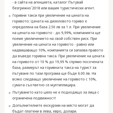
- в сайта на агенцията, каталог Пътувай
безгрижно`2018 или вашия туристически агент.
Горивни такси при увеличение на цената на
горивото: Цената на дизеловото гориво е
определена на база 2.50 лв за 1 л. При увеличение
на цената на горивото - до 9,99%, компанията ще
поеме увеличението на свой собствен риск. При
увеличение на цената на горивото - равно или
надвишаващо 10%, компанията си запазва правото
да въведе горивна такса. При увеличение на цената
на горивото от 10 % до 19,99 % спрямо посочената
база, размерът на горивната такса на турист за
пътуване по тази програма ще бъде 6.00 лв. На
всяко следващо увеличение на горивото с 10%,
сумата съответно се мултиплицира.
Пътуването като цяло не е подходящо за лица с
ограничена подвижност!
Допълнителните екскурзии на място могат да
бъдат платени в лева, евро, долари.