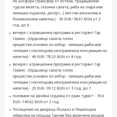
по Босфора (трансфер от хотела, традиционни
турски мезета, сезонна салата, риба на скара или
пилешка пържола, десерт, 2 местни алкохолни и
безалкохолни напитки,) - 30 EUR ∕ 58.67 BGN от 3
год. до 6
вечеря с атракционна програма в ресторант Гар
Газино : (Ордьовър салати,топло
предястие,основно по избор - пилешко,риба или
телешки стек;плодове,неограничена консумация на
напитки) - 40 EUR ∕ 78.23 BGN от 8 год.
вечеря с атракционна програма в ресторант Гар
Газино : (Ордьовър салати,топло
предястие,основно по избор - пилешко,риба или
телешки стек;плодове,неограничена консумация на
напитки) - 20 EUR ∕ 39.12 BGN от 3 год. до 7
ползване на двойна седалка от един турист - 76.6
EUR ∕ 149.82 BGN от 3 год.
Посещение на двореца Йълдъз и Пешеходна
обиколка на площад Таксим без включена входна