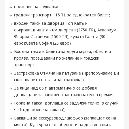
ползване на слушалки
градски транспорт - 15 TL за еднократен билет;
входни такси за двореца Топ Капъ и
съкровищницата към двореца (2750 TR), Аквариум
Флория Истанбул (1500 TR); кулата Галата (30
евро);Света София (25 евро)
Входни такси и билети за други музеи, обекти и
прояви, посещавани по желание и градски
транспорт.
Застраховка Отмяна на пътуване (Препоръчваме Ви
сключването на тази застраховка!)
За лица над 65 г. автоматично се добавя
доплащане за завишена застрахователна премия
Горивна такса (доплаща се задължително, в случай
че бъде обявена такава);
Бакшиши за екскурзовод ∕ шофьор (заплащат се на
място). Културните особености на дестинацията