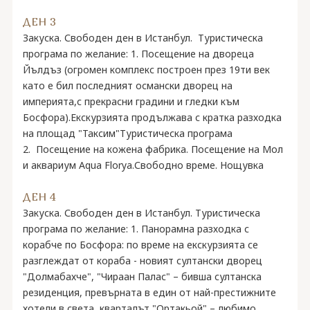
ДЕН 3
Закуска. Свободен ден в Истанбул. Туристическа
програма по желание: 1. Посещение на двореца
Йълдъз (огромен комплекс построен през 19ти век
като е бил последният османски дворец на
империята,с прекрасни градини и гледки към
Босфора).Екскурзията продължава с кратка разходка
на площад "Таксим"Туристическа програма
2. Посещение на кожена фабрика. Посещение на Мол
и аквариум Aqua Florya.Свободно време. Нощувка
ДЕН 4
Закуска. Свободен ден в Истанбул. Туристическа
програма по желание: 1. Панорамна разходка с
корабче по Босфора: по време на екскурзията се
разглеждат от кораба - новият султански дворец
"Долмабахче", "Чираан Палас" – бивша султанска
резиденция, превърната в един от най-престижните
хотели в света, кварталът "Ортакьой" – любимо