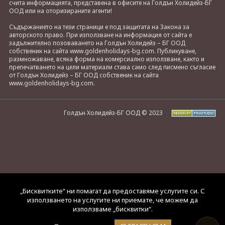
счита информацията, представена в офисите на Голдън Холидейз-БГ
ООД или на оторизираните агенти!
Съдържанието на тези страници е под защитата на Закона за
авторското право. При използване на информация от сайта е
задължително позоваването на Голдън Холидейз – БГ ООД
собственик на сайта www.goldenholidays-bg.com. Публикуване,
размножаване, всяка форма на комерсиално използване, както и
препечатването на цели материали става само след писмено съгласие
от Голдън Холидейз – БГ ООД собственик на сайта
www.goldenholidays-bg.com.
Голдън Холидейз-БГ ООД © 2023
„Бисквитките“ ни помагат да предоставяме услугите си. С
използването на услугите ни приемате, че можем да
използваме „бисквитки“.