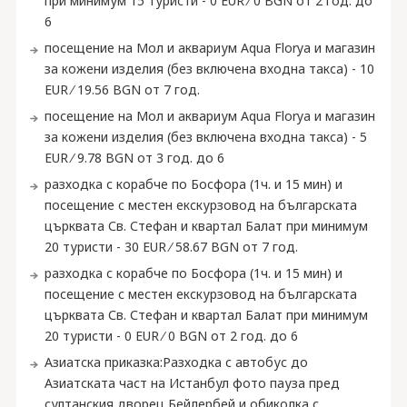
при минимум 15 туристи - 0 EUR ∕ 0 BGN от 2 год. до
6
посещение на Мол и аквариум Aqua Florya и магазин
за кожени изделия (без включена входна такса) - 10
EUR ∕ 19.56 BGN от 7 год.
посещение на Мол и аквариум Aqua Florya и магазин
за кожени изделия (без включена входна такса) - 5
EUR ∕ 9.78 BGN от 3 год. до 6
разходка с корабче по Босфора (1ч. и 15 мин) и
посещение с местен екскурзовод на българската
църквата Св. Стефан и квартал Балат при минимум
20 туристи - 30 EUR ∕ 58.67 BGN от 7 год.
разходка с корабче по Босфора (1ч. и 15 мин) и
посещение с местен екскурзовод на българската
църквата Св. Стефан и квартал Балат при минимум
20 туристи - 0 EUR ∕ 0 BGN от 2 год. до 6
Азиатска приказка:Разходка с автобус до
Азиатската част на Истанбул фото пауза пред
султанския дворец Бейлербей и обиколка с