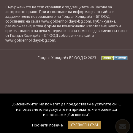
Съдържанието на тези страници е под защитата на Закона за
авторското право. При използване на информация от сайта е
задължително позоваването на Голдън Холидейз – БГ ООД
собственик на сайта www.goldenholidays-bg.com. Публикуване,
размножаване, всяка форма на комерсиално използване, както и
препечатването на цели материали става само след писмено съгласие
от Голдън Холидейз – БГ ООД собственик на сайта
www.goldenholidays-bg.com.
Голдън Холидейз-БГ ООД © 2023
„Бисквитките“ ни помагат да предоставяме услугите си. С
използването на услугите ни приемате, че можем да
използваме „бисквитки“.
Прочети повече
СЪГЛАСЕН СЪМ