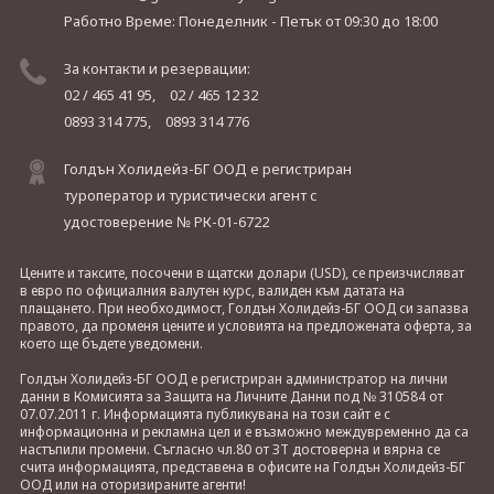
Работно Време: Понеделник - Петък
от 09:30 до 18:00
За контакти и резервации:
02 / 465 41 95,
02 / 465 12 32
0893 314 775,
0893 314 776
Голдън Холидейз-БГ ООД е регистриран
туроператор и туристически агент с
удостоверение № РК-01-6722
Цените и таксите, посочени в щатски долари (USD), се преизчисляват
в евро по официалния валутен курс, валиден към датата на
плащането. При необходимост, Голдън Холидейз-БГ ООД си запазва
правото, да променя цените и условията на предложената оферта, за
което ще бъдете уведомени.
Голдън Холидейз-БГ ООД е регистриран администратор на лични
данни в Комисията за Защита на Личните Данни под № 310584 от
07.07.2011 г. Информацията публикувана на този сайт е с
информационна и рекламна цел и е възможно междувременно да са
настъпили промени. Съгласно чл.80 от ЗТ достоверна и вярна се
счита информацията, представена в офисите на Голдън Холидейз-БГ
ООД или на оторизираните агенти!