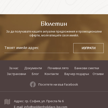
СВЪРЖЕТЕ СЕ С НАС
Бюлетин
За да получавате нашите актуални предложения и промоционални
оферти, моля впишете своя имейл.
За нас
Документи
Почивки лято
Банкови сметки
Застраховки
Блог
Контакти
Ваучер подарък
Отзиви
Посетете ни във Facebook
Адрес: гр. София, ул. Преспа № 6
E-mail:
info@goldenholidays-bg.com