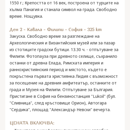
1550 г.; Крепостта от 16 век, построена от турците на
хълма Панагия и станала символ на града. Свободно
време. Нощувка.
Ден 2 - Кавала - Филипи - София - 325 km
Закуска. Свободно време за разглеждане на
Археологическия и Византийския музей или за пазар
из стотиците градски бутици. 13.30 ч. - отпътуване за
Филипи. Фотопауза при древното селище, съхранило
останки от древна Елада, Римската империя и
раннохристиянския период и мястото, където е
покръстена първата християнка Лидия с възможност
за посещение на древния амфитеатър, останките от
града и Музея на Филипи. Отпътуване за България.
Пристигане в София на бензиностанция "Lukoil" (бул.
"Сливница", след кръстовище Орион), Автогара
"Сердика", площад "Александър Невски" вечерта.
ЦЕНАТА ВКЛЮЧВА: