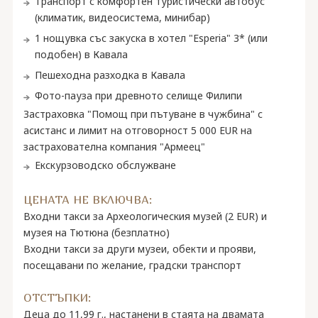
Транспорт с комфортен туристически автобус
(климатик, видеосистема, минибар)
1 нощувка със закуска в хотел "Esperia" 3* (или
подобен) в Кавала
Пешеходна разходка в Кавала
Фото-пауза при древното селище Филипи
Застраховка "Помощ при пътуване в чужбина" с
асистанс и лимит на отговорност 5 000 EUR на
застрахователна компания "Армеец"
Екскурзоводско обслужване
ЦЕНАТА НЕ ВКЛЮЧВА:
Входни такси за Археологическия музей (2 EUR) и
музея на Тютюна (безплатно)
Входни такси за други музеи, обекти и прояви,
посещавани по желание, градски транспорт
ОТСТЪПКИ:
Деца до 11,99 г., настанени в стаята на двамата