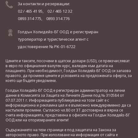
За контакти и резервации:
02 / 465 41 95,
02 / 465 12 32
0893 314 775,
0893 314 776
Голдън Холидейз-БГ ООД е регистриран
туроператор и туристически агент с
удостоверение № РК-01-6722
Цените и таксите, посочени в щатски долари (USD), се преизчисляват
в евро по официалния валутен курс, валиден към датата на
плащането. При необходимост, Голдън Холидейз-БГ ООД си запазва
правото, да променя цените и условията на предложената оферта, за
което ще бъдете уведомени.
Голдън Холидейз-БГ ООД е регистриран администратор на лични
данни в Комисията за Защита на Личните Данни под № 310584 от
07.07.2011 г. Информацията публикувана на този сайт е с
информационна и рекламна цел и е възможно междувременно да са
настъпили промени. Съгласно чл.80 от ЗТ достоверна и вярна се
счита информацията, представена в офисите на Голдън Холидейз-БГ
ООД или на оторизираните агенти!
Съдържанието на тези страници е под защитата на Закона за
авторското право. При използване на информация от сайта е