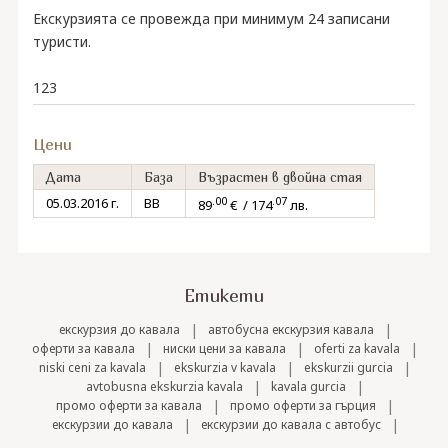
Екскурзията се провежда при минимум 24 записани
туристи.
123
Цени
Дата
База
Възрастен в двойна стая
.00
.07
05.03.2016 г.
BB
89
€ / 174
лв.
Етикети
|
|
екскурзия до кавала
автобусна екскурзия кавала
|
|
|
оферти за кавала
ниски цени за кавала
oferti za kavala
|
|
|
niski ceni za kavala
ekskurzia v kavala
ekskurzii gurcia
|
|
avtobusna ekskurzia kavala
kavala gurcia
|
|
промо оферти за кавала
промо оферти за гърция
|
|
екскурзии до кавала
екскурзии до кавала с автобус