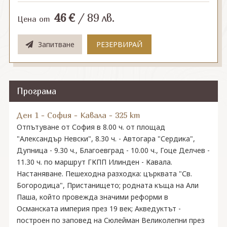
46
€
/
89
лв.
Цена от
Запитване
РЕЗЕРВИРАЙ
Програма
Ден 1 - София - Кавала - 325 km
Отпътуване от София в 8.00 ч. от площад
"Александър Невски", 8.30 ч. - Автогара "Сердика",
Дупница - 9.30 ч., Благоевград - 10.00 ч., Гоце Делчев -
11.30 ч. по маршрут ГКПП Илинден - Кавала.
Настаняване. Пешеходна разходка: църквата "Св.
Богородица", Пристанището; родната къща на Али
Паша, който провежда значими реформи в
Османската империя през 19 век; Акведуктът -
построен по заповед на Сюлейман Великолепни през