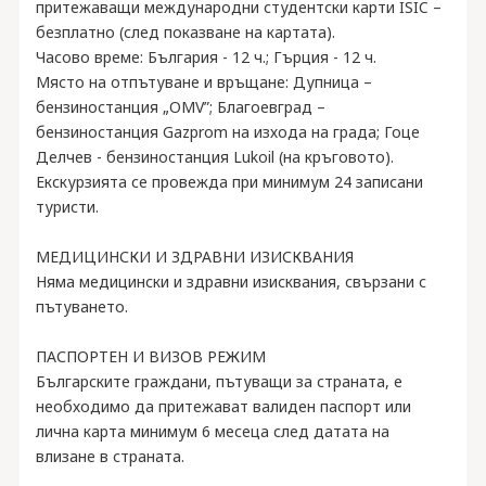
притежаващи международни студентски карти ISIC –
безплатно (след показване на картата).
Часово време: България - 12 ч.; Гърция - 12 ч.
Място на отпътуване и връщане: Дупница –
бензиностанция „OMV”; Благоевград –
бензиностанция Gazprom на изхода на града; Гоце
Делчев - бензиностанция Lukoil (на кръговото).
Екскурзията се провежда при минимум 24 записани
туристи.
МЕДИЦИНСКИ И ЗДРАВНИ ИЗИСКВАНИЯ
Няма медицински и здравни изисквания, свързани с
пътуването.
ПАСПОРТЕН И ВИЗОВ РЕЖИМ
Българските граждани, пътуващи за страната, е
необходимо да притежават валиден паспорт или
лична карта минимум 6 месеца след датата на
влизане в страната.