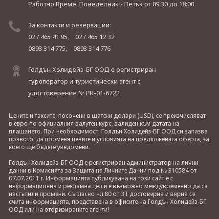
Работно Време: Понеделник - Петък
от 09:30 до 18:00
За контакти и резервации:
02 / 465 41 95,
02 / 465 12 32
0893 314 775,
0893 314 776
Голдън Холидейз-БГ ООД е регистриран
туроператор и туристически агент с
удостоверение № РК-01-6722
Цените и таксите, посочени в щатски долари (USD), се преизчисляват
в евро по официалния валутен курс, валиден към датата на
плащането. При необходимост, Голдън Холидейз-БГ ООД си запазва
правото, да променя цените и условията на предложената оферта, за
което ще бъдете уведомени.
Голдън Холидейз-БГ ООД е регистриран администратор на лични
данни в Комисията за Защита на Личните Данни под № 310584 от
07.07.2011 г. Информацията публикувана на този сайт е с
информационна и рекламна цел и е възможно междувременно да са
настъпили промени. Съгласно чл.80 от ЗТ достоверна и вярна се
счита информацията, представена в офисите на Голдън Холидейз-БГ
ООД или на оторизираните агенти!