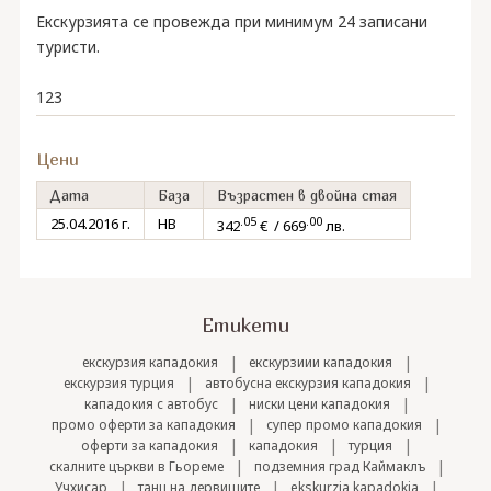
Екскурзията се провежда при минимум 24 записани
туристи.
123
Цени
Дата
База
Възрастен в двойна стая
.05
.00
25.04.2016 г.
HB
342
€ / 669
лв.
Етикети
|
|
екскурзия кападокия
екскурзиии кападокия
|
|
екскурзия турция
автобусна екскурзия кападокия
|
|
кападокия с автобус
ниски цени кападокия
|
|
промо оферти за кападокия
супер промо кападокия
|
|
|
оферти за кападокия
кападокия
турция
|
|
скалните църкви в Гьореме
подземния град Каймаклъ
|
|
|
Учхисар
танц на дервишите
ekskurzia kapadokia