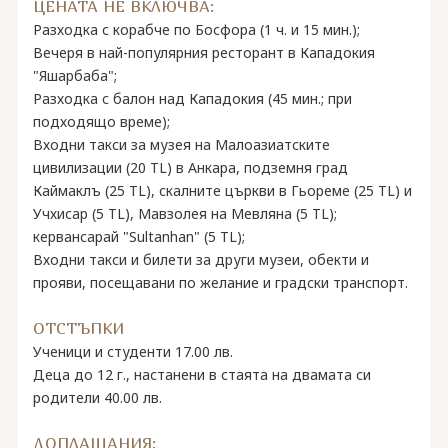
ЦЕНАТА НЕ ВКЛЮЧВА:
Разходка с корабче по Босфора (1 ч. и 15 мин.);
Вечеря в най-популярния ресторант в Кападокия
"Яшарбаба";
Разходка с балон над Кападокия (45 мин.; при
подходящо време);
Входни такси за музея на Малоазиатските
цивилизации (20 TL) в Анкара, подземня град
Каймаклъ (25 TL), скалните църкви в Гьореме (25 TL) и
Учхисар (5 TL), Мавзолея на Мевляна (5 TL);
кервансарай "Sultanhan" (5 TL);
Входни такси и билети за други музеи, обекти и
прояви, посещавани по желание и градски транспорт.
ОТСТЪПКИ
Ученици и студенти 17.00 лв.
Деца до 12 г., настанени в стаята на двамата си
родители 40.00 лв.
ДОПЛАЩАНИЯ: