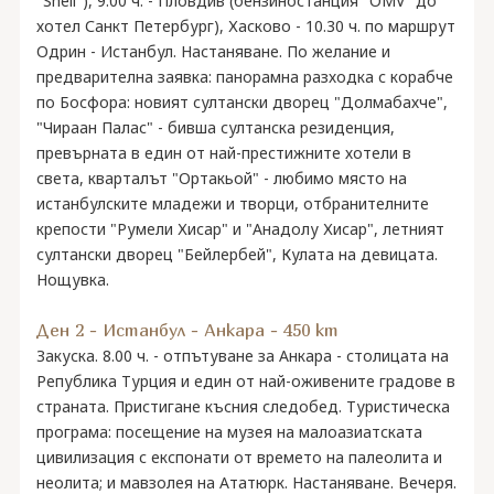
"Shell"), 9.00 ч. - Пловдив (бензиностанция "OMV" до
хотел Санкт Петербург), Хасково - 10.30 ч. по маршрут
Одрин - Истанбул. Настаняване. По желание и
предварителна заявка: панорамна разходка с корабче
по Босфора: новият султански дворец "Долмабахче",
"Чираан Палас" - бивша султанска резиденция,
превърната в един от най-престижните хотели в
света, кварталът "Ортакьой" - любимо място на
истанбулските младежи и творци, отбранителните
крепости "Румели Хисар" и "Анадолу Хисар", летният
султански дворец "Бейлербей", Кулата на девицата.
Нощувка.
Ден 2 - Истанбул - Анкара - 450 km
Закуска. 8.00 ч. - отпътуване за Анкара - столицата на
Република Турция и един от най-оживените градове в
страната. Пристигане късния следобед. Туристическа
програма: посещение на музея на малоазиатската
цивилизация с експонати от времето на палеолита и
неолита; и мавзолея на Ататюрк. Настаняване. Вечеря.