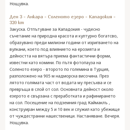
Нощувка.
Ден 3 - Анкара - Соленото езеро - Кападокия -
320 km
Закуска. Отпътуване за Кападокия - чудесно
съчетание на природна красота и културно богатсво,
образувано преди милиони години от изригването на
вулкани, което под влиянието на ерозията и
дейността на вятъра приема фантастични форми,
известни като комини. По пътя фотопауза на
Соленото езеро - второто по големина в Турция,
разположено на 905 м надморска височина. През
лятото голямата част от водата му пресъхва и се
превръща в слой от сол. Основната дейност около
езерото е свързана с преработката и рафинирането
на сол. Посещение на подземния град Каймаклъ ,
конструиран между 5 и 10 век и служил като убежище
от чуждестранни нашественици. Настаняване. Вечеря.
Нощувка.