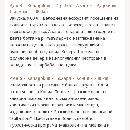
Ден 4 - Кападокия - Юргюп - Аванос - Дервент -
Гьореме - 100 km
Закуска. 9.00 ч. - целодневна екскурзия: посещение на
скалните църкви от 8 век в Гьореме; Юргюп - главен
търговски център; Аванос - очарователно градче на
двата бряга на р. Къзълърмак. Разглеждане на
Червената долина на Дервент с причудливите
вулканични образувания. Вечеря. По желание:
фолклорна вечер в най-популярния ресторант в
Кападокия "Яшарбаба". Нощувка.
Ден 5 - Кападокия - Ъхлара - Кония - 280 km
Възможност за разходка с балон. Закуска. 9.30 ч. -
отпътуване за Кония. По пътя - разглеждане на
каньона Ъхлара, където има запазени ранно
християнски църкви, параклиси и манастири,
издълбани в скалите. Разглеждане на кервансарай
"Sultanhan". Пристигане в Кония следобед.
Туристическа програма: Мавзолеят на Мевляна и