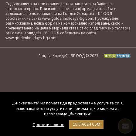
Съдържанието на тези страници е под защитата на Закона за
авторското право. При използване на информация от сайта е
задължително позоваването на Голдън Холидейз – БГ ООД
собственик на сайта www.goldenholidays-bg.com. Публикуване,
размножаване, всяка форма на комерсиално използване, както и
препечатването на цели материали става само след писмено съгласие
от Голдън Холидейз – БГ ООД собственик на сайта
www.goldenholidays-bg.com.
Голдън Холидейз-БГ ООД © 2023
„Бисквитките“ ни помагат да предоставяме услугите си. С
използването на услугите ни приемате, че можем да
използваме „бисквитки“.
Прочети повече
СЪГЛАСЕН СЪМ