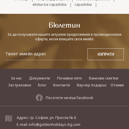
|
|
ekskursia capadokia
capadokia
Бюлетин
За да получавате нашите актуални предложения и промоционални
оферти, моля впишете своя имейл.
За нас
Документи
Почивки лято
Банкови сметки
Застраховки
Блог
Контакти
Ваучер подарък
Отзиви
Посетете ни във Facebook
Адрес: гр. София, ул. Преспа № 6
E-mail:
info@goldenholidays-bg.com