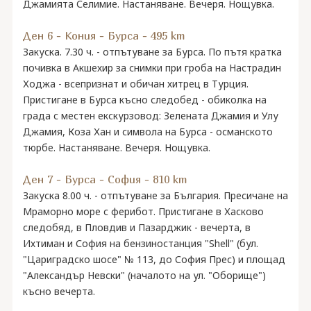
Джамията Селимие. Настаняване. Вечеря. Нощувка.
Ден 6 - Кония - Бурса - 495 km
Закуска. 7.30 ч. - отпътуване за Бурса. По пътя кратка
почивка в Акшехир за снимки при гроба на Настрадин
Ходжа - всепризнат и обичан хитрец в Турция.
Пристигане в Бурса късно следобед - обиколка на
града с местен екскурзовод: Зелената Джамия и Улу
Джамия, Коза Хан и символа на Бурса - османското
тюрбе. Настаняване. Вечеря. Нощувка.
Ден 7 - Бурса - София - 810 km
Закуска 8.00 ч. - отпътуване за България. Пресичане на
Мраморно море с ферибот. Пристигане в Хасково
следобяд, в Пловдив и Пазарджик - вечерта, в
Ихтиман и София на бензиностанция "Shell" (бул.
"Цариградско шосе" № 113, до София Прес) и площад
"Александър Невски" (началото на ул. "Оборище")
късно вечерта.