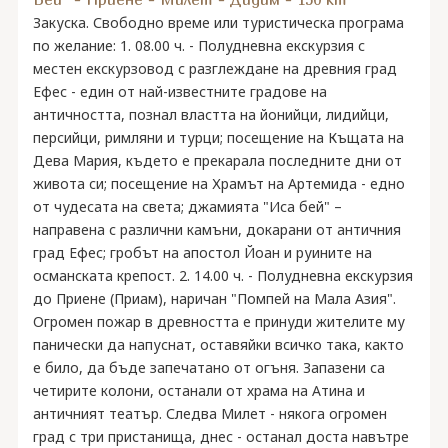
Закуска. Свободно време или туристическа програма
по желание: 1. 08.00 ч. - Полудневна екскурзия с
местен екскурзовод с разглеждане на древния град
Ефес - един от най-известните градове на
античността, познал властта на йонийци, лидийци,
персийци, римляни и турци; посещение на Къщата на
Дева Мария, където е прекарала последните дни от
живота си; посещение на Храмът на Артемида - едно
от чудесата на света; джамията "Иса бей" –
направена с различни камъни, докарани от античния
град Ефес; гробът на апостол Йоан и руините на
османската крепост. 2. 14.00 ч. - Полудневна екскурзия
до Приене (Приам), наричан "Помпей на Мала Азия".
Огромен пожар в древността е принуди жителите му
панически да напуснат, оставяйки всичко така, както
е било, да бъде запечатано от огъня. Запазени са
четирите колони, останали от храма на Атина и
античният театър. Следва Милет - някога огромен
град с три пристанища, днес - останал доста навътре