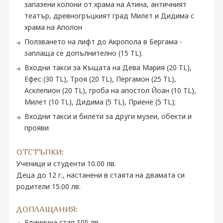
запазени колони от храма на Атина, античният
театър, древногръцкият град Милет и Дидима с
храма на Аполон
Ползването на лифт до Акропола в Бергама -
заплаща се допълнително (15 TL).
Входни такси за Къщата на Дева Мария (20 TL),
Ефес (30 TL), Троя (20 TL), Пергамон (25 TL),
Асклепион (20 TL), гроба на апостол Йоан (10 TL),
Милет (10 TL), Дидима (5 TL), Приене (5 TL);
Входни такси и билети за други музеи, обекти и
прояви
ОТСТЪПКИ:
Ученици и студенти 10.00 лв.
Деца до 12 г., настанени в стаята на двамата си
родители 15.00 лв.
ДОПЛАЩАНИЯ:
Единична стая 105 лв.