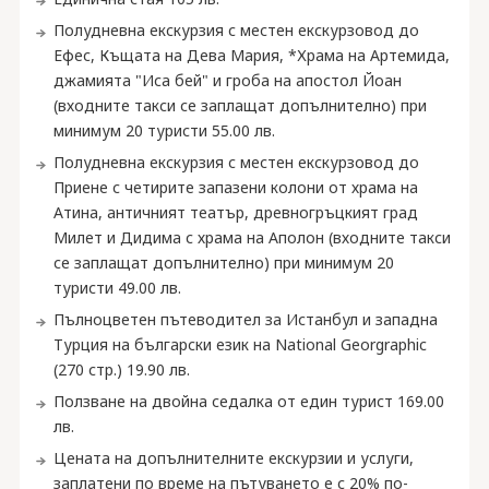
Полудневна екскурзия с местен екскурзовод до
Ефес, Къщата на Дева Мария, *Храма на Артемида,
джамията "Иса бей" и гроба на апостол Йоан
(входните такси се заплащат допълнително) при
минимум 20 туристи 55.00 лв.
Полудневна екскурзия с местен екскурзовод до
Приене с четирите запазени колони от храма на
Атина, античният театър, древногръцкият град
Милет и Дидима с храма на Аполон (входните такси
се заплащат допълнително) при минимум 20
туристи 49.00 лв.
Пълноцветен пътеводител за Истанбул и западна
Турция на български език на National Georgraphic
(270 стр.) 19.90 лв.
Ползване на двойна седалка от един турист 169.00
лв.
Цената на допълнителните екскурзии и услуги,
заплатени по време на пътуването е с 20% по-