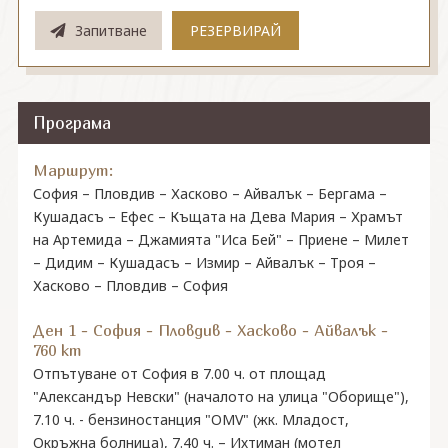
Запитване
РЕЗЕРВИРАЙ
Програма
Маршрут:
София – Пловдив – Хасково – Айвалък – Бергама –
Кушадасъ – Ефес – Къщата на Дева Мария – Храмът
на Артемида – Джамията "Иса Бей" – Приене – Милет
– Дидим – Кушадасъ – Измир – Айвалък – Троя –
Хасково – Пловдив – София
Ден 1 - София - Пловдив - Хасково - Айвалък -
760 km
Отпътуване от София в 7.00 ч. от площад
"Александър Невски" (началото на улица "Оборище"),
7.10 ч. - бензиностанция "OMV" (жк. Младост,
Окръжна болница), 7.40 ч. – Ихтиман (мотел