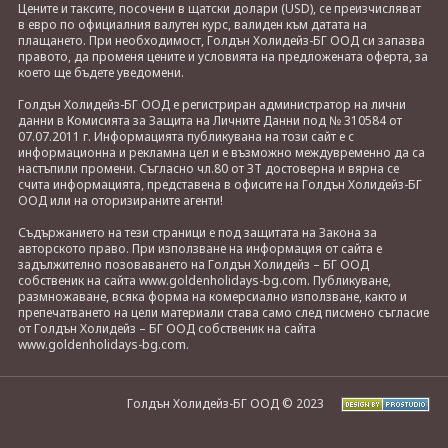
Цените и таксите, посочени в щатски долари (USD), се преизчисляват
в евро по официалния валутен курс, валиден към датата на
плащането. При необходимост, Голдън Холидейз-БГ ООД си запазва
правото, да променя цените и условията на предложената оферта, за
което ще бъдете уведомени.
Голдън Холидейз-БГ ООД е регистриран администратор на лични
данни в Комисията за Защита на Личните Данни под № 310584 от
07.07.2011 г. Информацията публикувана на този сайт е с
информационна и рекламна цел и е възможно междувременно да са
настъпили промени. Съгласно чл.80 от ЗТ достоверна и вярна се
счита информацията, представена в офисите на Голдън Холидейз-БГ
ООД или на оторизираните агенти!
Съдържанието на тези страници е под защитата на Закона за
авторското право. При използване на информация от сайта е
задължително позоваването на Голдън Холидейз – БГ ООД
собственик на сайта www.goldenholidays-bg.com. Публикуване,
размножаване, всяка форма на комерсиално използване, както и
препечатването на цели материали става само след писмено съгласие
от Голдън Холидейз – БГ ООД собственик на сайта
www.goldenholidays-bg.com.
Голдън Холидейз-БГ ООД © 2023