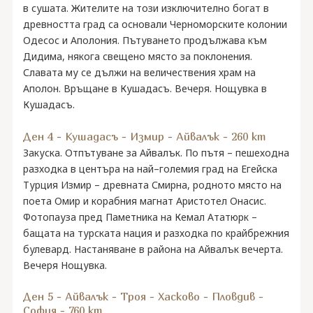
в сушата. Жителите на този изключително богат в
древността град са основали Черноморските колонии
Одесос и Аполония. Пътуването продължава към
Дидима, някога свещено място за поклонения.
Славата му се дължи на величествения храм на
Аполон. Връщане в Кушадасъ. Вечеря. Нощувка в
Кушадасъ.
Ден 4 - Кушадасъ - Измир - Айвалък - 260 km
Закуска. Отпътуване за Айвалък. По пътя – пешеходна
разходка в центъра на най–големия град на Егейска
Турция Измир – древната Смирна, родното място на
поета Омир и корабния магнат Аристотел Онасис.
Фотопауза пред Паметника на Кемал Ататюрк –
бащата на турската нация и разходка по крайбрежния
булевард. Настаняване в района на Айвалък вечерта.
Вечеря Нощувка.
Ден 5 - Айвалък - Троя - Хасково - Пловдив -
София - 760 km