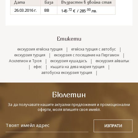
Дата
База
Възрастен в двойна стая
.72
.00
26.03.2016 г.
BB
145
€ / 285
лв.
Етикети
|
|
екскурзия егейска турция
егейска турция с автобус
|
|
екскурзия турция
екскурзия с посещение на Пергамон
|
|
Асклепион и Троя
екскурзия кушадасъ
екскурзия айвалък
|
|
|
ефес
къщата на дева мария турция
|
автобусна екскурзия турция
Бюлетин
За да получавате нашите актуални предложения и промоционални
оферти, моля впишете своя имейл.