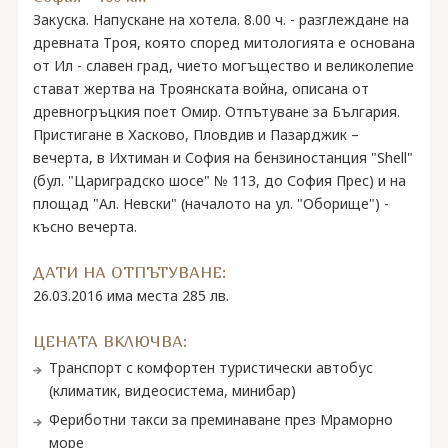
Закуска. Напускане на хотела. 8.00 ч. - разглеждане на
древната Троя, която според митологията е основана
от Ил - славен град, чието могъщество и великолепие
стават жертва на Троянската война, описана от
древногръцкия поет Омир. Отпътуване за България.
Пристигане в Хасково, Пловдив и Пазарджик –
вечерта, в Ихтиман и София на бензиностанция "Shell"
(бул. "Цариградско шосе" № 113, до София Прес) и на
площад "Ал. Невски" (началото на ул. "Оборище") -
късно вечерта.
ДАТИ НА ОТПЪТУВАНЕ:
26.03.2016 има места 285 лв.
ЦЕНАТА ВКЛЮЧВА:
Транспорт с комфортен туристически автобус
(климатик, видеосистема, минибар)
Фериботни такси за преминаване през Мраморно
море