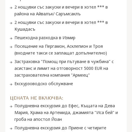
2 нощувки със закуски и вечери в хотел *** в
района на Айвалък/ Саръмсаклъ
2 нощувки със закуски и вечери в хотел *** в
Кушадасъ
Пешеходна разходка в Измир
Посещение на Пергамон, Асклепион и Троя
(входните такси се заплащат допълнително)
Застраховка "Помощ при пътуване в чужбина" с
асистанс и лимит на отговорност 5000 EUR на
застрахователна компания "Армеец"
Екскурзоводско обслужване
ЦЕНАТА НЕ ВКЛЮЧВА:
Полудневна екскурзия до Ефес, Къщата на Дева
Мария, Храма на Артемида, джамията "Иса бей" и
гроба на апостол Йоан
Полудневна екскурзия до Приене с четирите