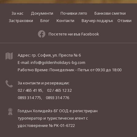
За нас
Документи
Почивки лято
Банкови сметки
Застраховки
Блог
Контакти
Ваучер подарък
Отзиви
Посетете ни във Facebook
Адрес: гр. София, ул. Преспа № 6
E-mail:
info@goldenholidays-bg.com
Работно Време: Понеделник - Петък
от 09:30 до 18:00
За контакти и резервации:
02 / 465 41 95,
02 / 465 12 32
0893 314 775,
0893 314 776
Голдън Холидейз-БГ ООД е регистриран
туроператор и туристически агент с
удостоверение № РК-01-6722