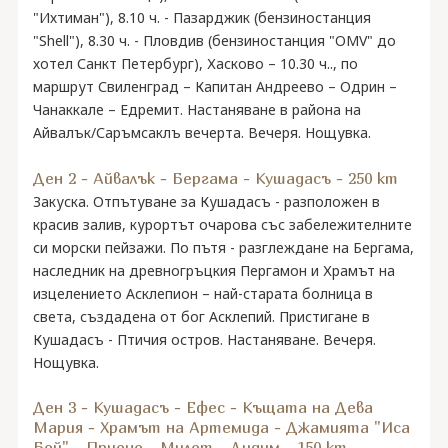
"Ихтиман"), 8.10 ч. - Пазарджик (бензиностанция
"Shell"), 8.30 ч. - Пловдив (бензиностанция "OMV" до
хотел Санкт Петербург), Хасково – 10.30 ч.., по
маршрут Свиленград – Капитан Андреево – Одрин –
Чанаккале – Едремит. Настаняване в района на
Айвалък/Саръмсаклъ вечерта. Вечеря. Нощувка.
Ден 2 - Айвалък - Бергама - Кушадасъ - 250 km
Закуска. Отпътуване за Кушадасъ - разположен в
красив залив, курортът очарова със забележителните
си морски пейзажи. По пътя - разглеждане на Бергама,
наследник на древногръцкия Пергамон и Храмът на
изцелението Асклепион – най-старата болница в
света, създадена от бог Асклепий. Пристигане в
Кушадасъ - Птичия остров. Настаняване. Вечеря.
Нощувка.
Ден 3 - Кушадасъ - Ефес - Къщата на Дева
Мария - Храмът на Артемида - Джамията "Иса
Бей" - Приене - Милет - Дидим - 150 km