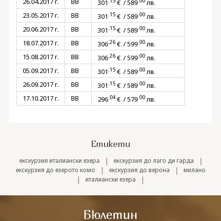
.15
.00
26.04.2017 г.
BB
301
€ / 589
лв.
.15
.00
23.05.2017 г.
BB
301
€ / 589
лв.
.15
.00
20.06.2017 г.
BB
301
€ / 589
лв.
.26
.00
18.07.2017 г.
BB
306
€ / 599
лв.
.26
.00
15.08.2017 г.
BB
306
€ / 599
лв.
.15
.00
05.09.2017 г.
BB
301
€ / 589
лв.
.15
.00
26.09.2017 г.
BB
301
€ / 589
лв.
.04
.00
17.10.2017 г.
BB
296
€ / 579
лв.
Етикети
|
|
екскурзия италиански езера
екскурзия до лаго ди гарда
|
|
екскурзия до езерото комо
екскурзия до верона
милано
|
|
италиански езера
Бюлетин