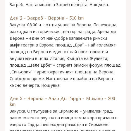
Загреб. Настаняване в Загреб вечерта. Нощувка.
Ден 2 - Загреб - Верона - 510 km
Закуска. 08.00 ч. - отпътуване за Верона. Пешеходна
разходка в историческия център на града: Арена ди
Верона – един от най-добре запазените римски
амфитеатри в Европа; площад „Бра” – най-големият
площад на Верона и един от най-просторните и
внушителни в цяла Италия; Къщата на Жулиета;
площад „Деле Ербе” – старият римски форум; площад
„Синьория” – аристократичният площад на Верона.
Свободно време. Настаняване в района на Верона
късно вечерта. Нощувка.
Ден 3 - Верона - Лаго Ди Гарда - Милано - 200
km
Закуска. Отпътуване за Сирмионе – уникален град,
разположен върху тясна ивица земна кора врязана в
езерото Гарда: пешеходна разходка в Сирмионе: