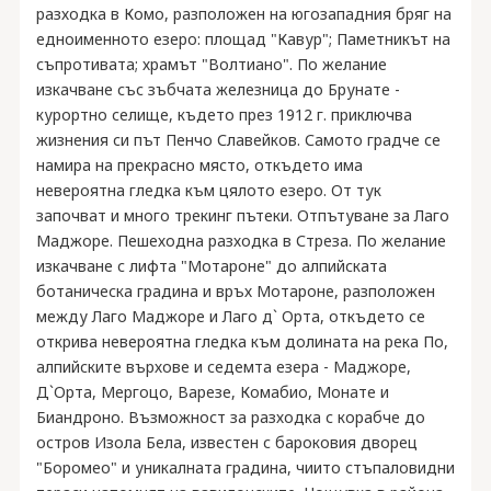
разходка в Комо, разположен на югозападния бряг на
едноименното езеро: площад "Кавур"; Паметникът на
съпротивата; храмът "Волтиано". По желание
изкачване със зъбчата железница до Брунате -
курортно селище, където през 1912 г. приключва
жизнения си път Пенчо Славейков. Самото градче се
намира на прекрасно място, откъдето има
невероятна гледка към цялото езеро. От тук
започват и много трекинг пътеки. Отпътуване за Лаго
Маджоре. Пешеходна разходка в Стреза. По желание
изкачване с лифта "Мотароне" до алпийската
ботаническа градина и връх Мотароне, разположен
между Лаго Маджоре и Лаго д` Орта, откъдето се
открива невероятна гледка към долината на река По,
алпийските върхове и седемта езера - Маджоре,
Д`Орта, Мергоцо, Варезе, Комабио, Монате и
Биандроно. Възможност за разходка с корабче до
остров Изола Бела, известен с бароковия дворец
"Боромео" и уникалната градина, чиито стъпаловидни