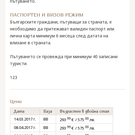
пътуването.
ПАСПОРТЕН И ВИЗОВ РЕЖИМ
Българските граждани, пътуващи за страната, е
необходимо да притежават валиден паспорт или
лична карта минимум 6 месеца след датата на
влизане в страната.
Пътуването се провежда при минимум 40 записани
туристи.
123
Цени
Дата
База
Възрастен в двойна стая
.99
.00
14.03.2017 г.
BB
293
€ / 575
лв.
.99
.00
08.04.2017 г.
BB
293
€ / 575
лв.