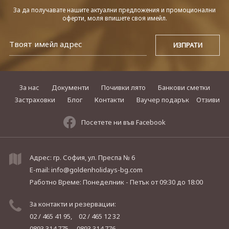
За да получавате нашите актуални предложения и промоционални
оферти, моля впишете своя имейл.
За нас
Документи
Почивки лято
Банкови сметки
Застраховки
Блог
Контакти
Ваучер подарък
Отзиви
Посетете ни във Facebook
Адрес: гр. София, ул. Преспа № 6
E-mail:
info@goldenholidays-bg.com
Работно Време: Понеделник - Петък
от 09:30 до 18:00
За контакти и резервации:
02 / 465 41 95,
02 / 465 12 32
0893 314 775,
0893 314 776