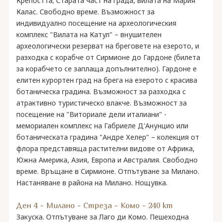
Крепостта; Старата част на града, вилата на Мария
Калас. Свободно време. Възможност за
индивидуално посещение на археологическия
комплекс "Вилата на Катул" – внушителен
археологически резерват на бреговете на езерото, и
разходка с корабче от Сирмионе до Гардоне (билета
за корабчето се заплаща допълнително). Гардоне е
елитен курортен град на брега на езерото с красива
ботаническа градина. Възможност за разходка с
атрактивно туристическо влакче. Възможност за
посещение на "Виториале дели италиани" -
мемориален комплекс на Габриеле Д'Анунцио или
ботаническата градина "Андре Хелер" – колекция от
флора представяща растителни видове от Африка,
Южна Америка, Азия, Европа и Австралия. Свободно
време. Връщане в Сирмионе. Отпътуване за Милано.
Настаняване в района на Милано. Нощувка.
Ден 4 - Милано - Стреза - Комо - 240 km
Закуска. Отпътуване за Лаго ди Комо. Пешеходна