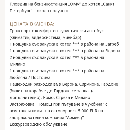
Пловдив на бензиностанция „OMV“ до хотел „Санкт
Петербург“ – около полунощ.
ЦЕНАТА ВКЛЮЧВА:
Транспорт с комфортен туристически автобус
(климатик, видеосистема, минибар)
1 нощувка със закуска в хотел *** в района нa Загреб
1 нощувка със закуска в хотел *** в района на Верона
2 нощувки със закуски в хотел *** в района на
Милано
1 нощувка със закуска в хотел *** в района на
Любляна / Постойна
Пешеходни разходки във Верона, Сирмионе, Гардоне
(билет за корабче до Гардоне се заплаща
допълнително), Комо, Стреза и Милано
Застраховка "Помощ при пътуване в чужбина" с
асистанс и лимит на отговорност 5 000 EUR на
застрахователна компания ''Армеец''
Екскурзоводско обслужване