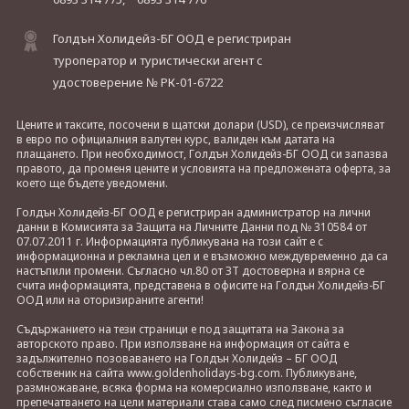
Голдън Холидейз-БГ ООД е регистриран
туроператор и туристически агент с
удостоверение № РК-01-6722
Цените и таксите, посочени в щатски долари (USD), се преизчисляват
в евро по официалния валутен курс, валиден към датата на
плащането. При необходимост, Голдън Холидейз-БГ ООД си запазва
правото, да променя цените и условията на предложената оферта, за
което ще бъдете уведомени.
Голдън Холидейз-БГ ООД е регистриран администратор на лични
данни в Комисията за Защита на Личните Данни под № 310584 от
07.07.2011 г. Информацията публикувана на този сайт е с
информационна и рекламна цел и е възможно междувременно да са
настъпили промени. Съгласно чл.80 от ЗТ достоверна и вярна се
счита информацията, представена в офисите на Голдън Холидейз-БГ
ООД или на оторизираните агенти!
Съдържанието на тези страници е под защитата на Закона за
авторското право. При използване на информация от сайта е
задължително позоваването на Голдън Холидейз – БГ ООД
собственик на сайта www.goldenholidays-bg.com. Публикуване,
размножаване, всяка форма на комерсиално използване, както и
препечатването на цели материали става само след писмено съгласие