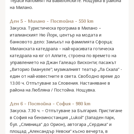
тераси напомнят на вавилонските. Нощувка в района
на Милано.
Ден 5 - Милано - Постойна - 550 km
Закуска. Туристическа програма в Милано –
италианският Ню Йорк, център на модата и
банковото дело: Замъкът на фамилията Сфорца;
Миланската катедрала – най-красивата готическа
катедрала на юг от Алпите, строена по времето на
управлението на Джан Галеацо Висконти; пасажът
„Виторио Емануеле”; музикалният театър „Ла Скала” -
един от най-известните в света. Свободно време до
13.00 ч. Отпътуване за Словения. Настаняване в
района на Любляна / Постойна. Нощувка.
Ден 6 - Постойна - София - 980 km
Закуска. 7.30 ч. – Отпътуване за България. Пристигане
в София на бензиностанция „Lukоil“ (Западен парк,
бул. „Сливница“ до Орион), автогара „Сердика“ и
площад „Александър Невски“ късно вечерта, в