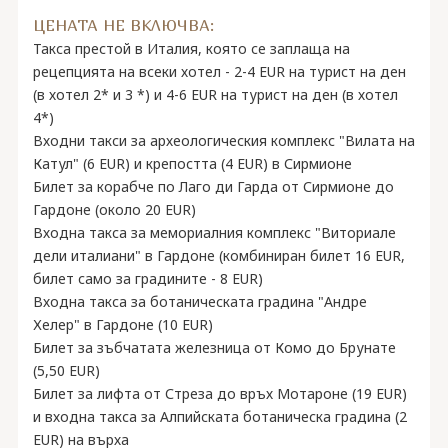
ЦЕНАТА НЕ ВКЛЮЧВА:
Такса престой в Италия, която се заплаща на
рецепцията на всеки хотел - 2-4 EUR на турист на ден
(в хотел 2* и 3 *) и 4-6 EUR на турист на ден (в хотел
4*)
Входни такси за археологическия комплекс "Вилата на
Катул" (6 ЕUR) и крепостта (4 ЕUR) в Сирмионе
Билет за корабче по Лаго ди Гарда от Сирмионе до
Гардоне (около 20 EUR)
Входна такса за мемориалния комплекс "Виториале
дели италиани" в Гардоне (комбиниран билет 16 EUR,
билет само за градините - 8 EUR)
Входна такса за ботаническата градина "Андре
Хелер" в Гардоне (10 EUR)
Билет за зъбчатата железница от Комо до Брунате
(5,50 EUR)
Билет за лифта от Стреза до връх Мотароне (19 EUR)
и входна такса за Алпийската ботаническа градина (2
EUR) на върха