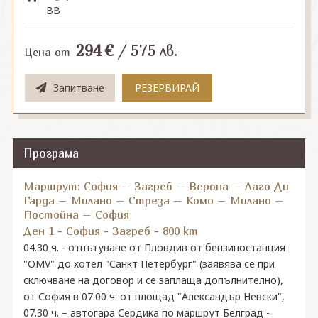
BB
294
€
/
575
лв.
Цена от
Запитване
РЕЗЕРВИРАЙ
Програма
Маршрут: София – Загреб – Верона – Лаго Ди
Гарда – Милано – Стреза – Комо – Милано –
Постойна – София
Ден 1 - София - Загреб - 800 km
04.30 ч. - отпътуване от Пловдив от бензиностанция
"OMV" до хотел "Санкт Петербург" (заявява се при
сключване на договор и се заплаща допълнително),
от София в 07.00 ч. от площад "Александър Невски",
07.30 ч. – автогара Сердика по маршрут Белград -