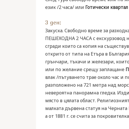
език /2 часа/ или
Готически кварта
3 ден:
Закуска. Свободно време за разходк
ПЕШЕХОДНА 2 ЧАСА с екскурзовод на
сгради които са копия на съществу
открито от типа на Етъра в Българ
грънчари, тъкачи и железари, коит
или по желание срещу заплащане
П
влак /пътуването трае около час и 
разположено на 721 метра над морс
невероятна панорамна гледка. Издиг
място в цялата област. Религиозния
малката дървена статуя на Черната 
а от 1881 г. се счита за покровител