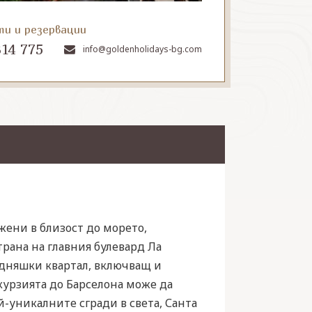
ти и резервации
314 775
info@goldenholidays-bg.com
жени в близост до морето,
страна на главния булевард Ла
 бедняшки квартал, включващ и
курзията до Барселона може да
-уникалните сгради в света, Санта