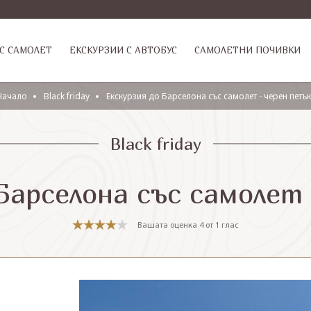
С САМОЛЕТ
ЕКСКУРЗИИ С АВТОБУС
САМОЛЕТНИ ПОЧИВКИ
Начало
Black friday
Екскурзия до Барселона със самолет - черен петък
Black friday
Барселона със самолет
Вашата оценка
4
от
1
глас