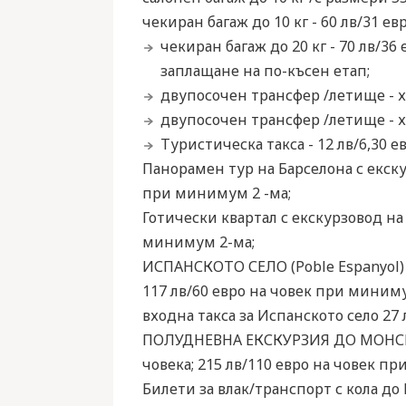
чекиран багаж до 10 кг - 60 лв/31 е
чекиран багаж до 20 кг - 70 лв/36
заплащане на по-късен етап;
двупосочен трансфер /летище - хо
двупосочен трансфер /летище - хо
Туристическа такса - 12 лв/6,30 е
Панорамен тур на Барселона с екску
при минимум 2 -ма;
Готически квартал с екскурзовод на 
минимум 2-ма;
ИСПАНСКОТО СЕЛО (Poble Espanyol) с
117 лв/60 евро на човек при миниму
входна такса за Испанското село 27 
ПОЛУДНЕВНА ЕКСКУРЗИЯ ДО МОНСЕРАТ 
човека; 215 лв/110 евро на човек при
Билети за влак/транспорт с кола до 