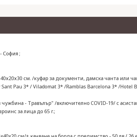
 София ;
40х20х30 см. /куфар за документи, дамска чанта или чан
Sant Pau 3* / Viladomat 3* /Ramblas Barcelona 3* /Hotel 
 чужбина - Травълър" /включително COVID-19/ с асиста
оинс за лица до 65 г.;
x40x20 см/+ качване на борда с предимство - 50 лв./ 26 