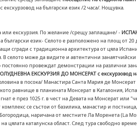
л
с екскурзовод на български език /2 часа/. Нощувка.
а или екскурзия. По желание /срещу заплащане/ -
ИСПАН
 български език- Селото е разположено на площ от 20 
ващи сгради с традиционна архитектура от цяла Испания
ия. В селото може да видите и автентични занаятчийски
о постоянно провеждат демонстрации на различни зан
ОЛУДНЕВНА ЕКСКУРЗИЯ ДО МОНСЕРАТ с екскурзовод на
половина в посока/ Манастира Санта Мария де Монсерат
кото равнище в планината Монсерат в Каталония, Испа
нат е през 1025 г. в чест на Девата на Монсерат или "
т комплекс се състои от базилика, манастир и постница,
Богородица, наричана от местните Ла Моренета (La Moren
ка на цялата каталунска област. След тура свободно време