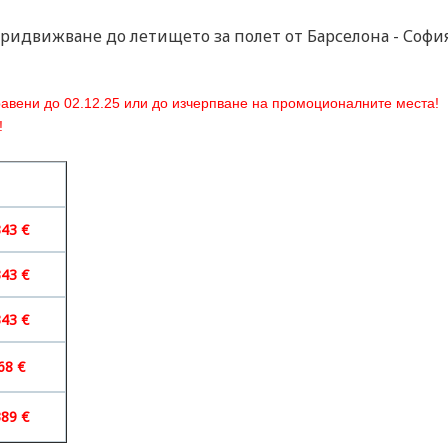
ридвижване до летището за полет от Барселона - София 1
равени до
02
.12.25
или
до изчерпване на промоционалните места!
!
я
343 €
343 €
343 €
68 €
389 €