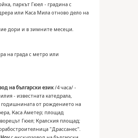
йка, паркът Гюел - градина с
рера или Каса Мила отново дело на
ние дори и в зимните месеци.
ра на града с метро или
од на български език
/4 часа/ -
илия - известната катедрала,
100 годишнината от рождението на
рера, Каса Аметер; площад
ворецът Гюел; Кралския площад;
корабостроителница "Драссанес".
 Ноу
с екскурзовод на български