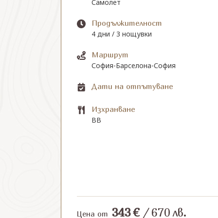
Самолет
Продължителност
4 дни / 3 нощувки
Маршрут
София-Барселона-София
Дати на отпътуване
Изхранване
BB
343
€
/
670
лв.
Цена от