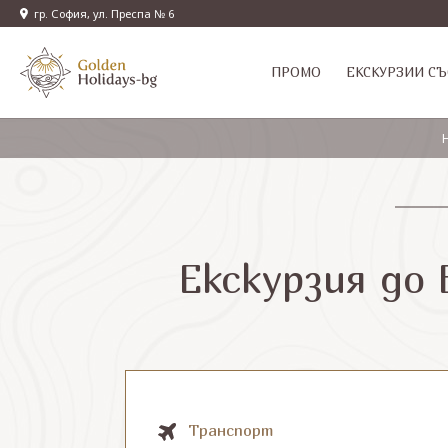
гр. София, ул. Преспа № 6
ПРОМО
EКСКУРЗИИ СЪ
Екскурзия до 
Транспорт