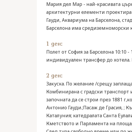
Мария дел Мар - най-красивата църк
архитектурни елементи проектирана
Гауди, Аквариума на Барселона, ста
Барселона има средиземноморски кл
1 ден:
Полет от София за Барселона 10:10 -
индивидуален трансфер до хотела. 
2 ден:
Закуска. По желание /срещу заплащ
Комбинирана с градски транспорт и
започната да се строи през 1881 г,
Антонио Гауди.;Пасаж де Грасия, ; 
Каталуния; катедралата Санта Еула
Кметството и Парламента на площад
След тура свободно време или по 