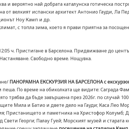
ва и вероятно най добрата каталунска готическа постро
 от велкият испански архитект Антонио Гауди, Ла Пед
дионът Ноу Камп и др.
имат, с топла зима, което я прави приятна за посоще
 12:05 ч. Пристигане в Барселона. Придвижване до центъ
Настаняване. Свободно време. Нощувка.
ане/
ПАНОРАМНА ЕКСКУРЗИЯ НА БАРСЕЛОНА с екскурзов
 пеша. По време на обиколката ще видите: Саграда Фам
която трябва да бъде завършена през 2026г. по случай 
Къщите Мила и Батио и двете дело на Гауди; Каса Лео Мо
лия; Пристанището и паметника на Христофор Колумб; Д
 Свети Георги; Палау Гуей; Морският музей и старата 
желание срещу заплащане
посещение на стадиона Камп