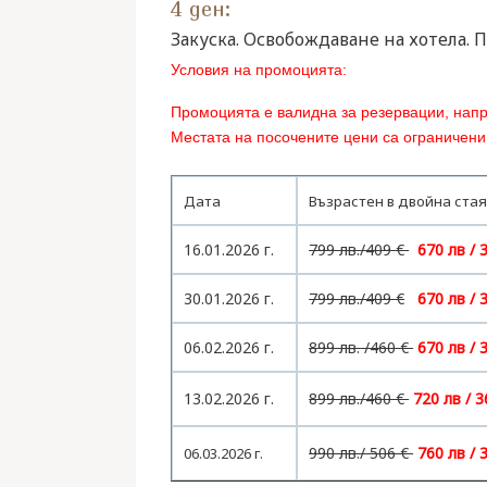
4 ден:
Закуска. Освобождаване на хотела. П
Условия на промоцията:
Промоцията е валидна за резервации, нап
Местата на посочените цени са ограничени
Дата
Възрастен в двойна ста
16.01.2026 г.
799 лв.
/409 €
670 лв / 
30.01.2026 г.
799 лв./409 €
670 лв / 
06.02.2026 г.
899 лв.
/460 €
670 лв / 
13.02.2026 г.
899 лв.
/460 €
720 лв / 3
990 лв.
/ 506 €
760 лв / 
06.03.2026 г.