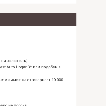
та за лаптоп/;
Best Auto Hogar 3* или подобен в
нс и лимит на отговорност 10 000
евро на посока;