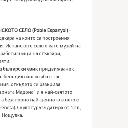
СКОТО СЕЛО (Poble Espanyol)
-
декара на които са построения
. Испанското село е като музей на
 работилници на стъклари,
аяти.
 български език
придвижване с
 е бенедиктинско абатство,
ния, откъдето се разкрива
черната Мадона" и е най-святото
 а безспорно най-ценното в него е
eta). Скулптурата датира от 12 в.,
. Нощувка.