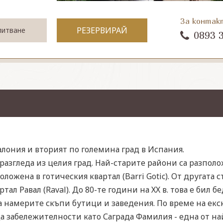
За контак
РЕЗЕРВИРАЙ
питване
0893 
алония и вторият по големина град в Испания.
разгледа из целия град. Най-старите райони са разполо
ложена в готическия квартал (Barri Gotic). От другата 
ртал Равал (Raval). До 80-те години на ХХ в. това е бил
а намерите скъпи бутици и заведения. По време на екс
а забележителности като Саграда Фамилия - една от най