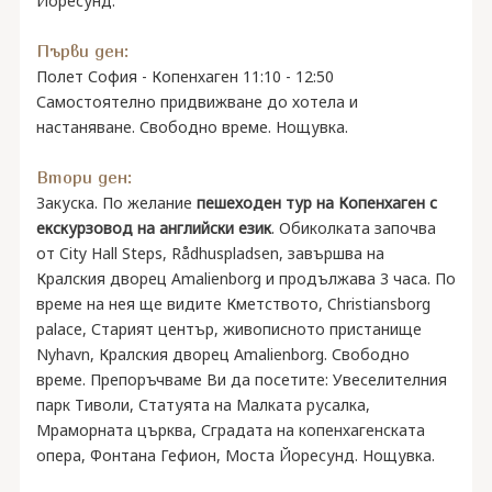
Йоресунд.
Първи ден:
Полет София - Копенхаген 11:10 - 12:50
Самостоятелно придвижване до хотела и
настаняване. Свободно време. Нощувка.
Втори ден:
Закуска. По желание
пешеходен тур на Копенхаген с
екскурзовод на английски език
. Обиколката започва
от City Hall Steps, Rådhuspladsen, завършва на
Кралския дворец Amalienborg и продължава 3 часа. По
време на нея ще видите Кметството, Christiansborg
palace, Старият център, живописното пристанище
Nyhavn, Кралския дворец Amalienborg. Свободно
време. Препоръчваме Ви да посетите: Увеселителния
парк Тиволи, Статуята на Малката русалка,
Мраморната църква, Сградата на копенхагенската
опера, Фонтана Гефион, Моста Йоресунд. Нощувка.