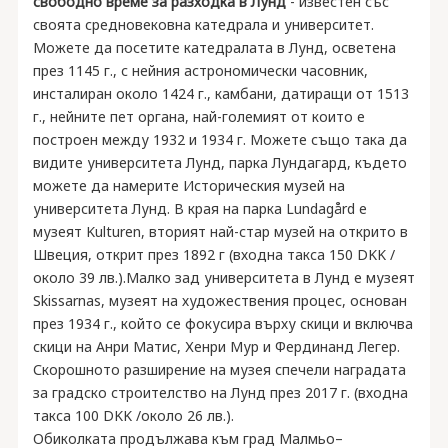
свободно време за разходка в Лунд
- известен със
своята средновековна катедрала и университет.
Можете да посетите катедралата в Лунд, осветена
през 1145 г., с нейния астрономически часовник,
инсталиран около 1424 г., камбани, датиращи от 1513
г., нейните пет органа, най-големият от които е
построен между 1932 и 1934 г. Можете също така да
видите университета Лунд, парка Лундагард, където
можете да намерите Историческия музей на
университета Лунд. В края на парка Lundagård е
музеят Kulturen, вторият най-стар музей на открито в
Швеция, открит през 1892 г (входна такса 150 DKK /
около 39 лв.).Малко зад университета в Лунд е музеят
Skissarnas, музеят на художествения процес, основан
през 1934 г., който се фокусира върху скици и включва
скици на Анри Матис, Хенри Мур и Фердинанд Легер.
Скорошното разширение на музея спечели наградата
за градско строителство на Лунд през 2017 г. (входна
такса 100 DKK /около 26 лв.).
Обиколката продължава към град Малмьо–