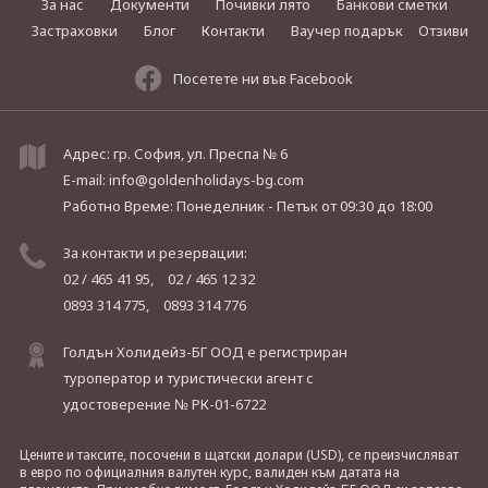
За нас
Документи
Почивки лято
Банкови сметки
Застраховки
Блог
Контакти
Ваучер подарък
Отзиви
Посетете ни във Facebook
Адрес: гр. София, ул. Преспа № 6
E-mail:
info@goldenholidays-bg.com
Работно Време: Понеделник - Петък
от 09:30 до 18:00
За контакти и резервации:
02 / 465 41 95,
02 / 465 12 32
0893 314 775,
0893 314 776
Голдън Холидейз-БГ ООД е регистриран
туроператор и туристически агент с
удостоверение № РК-01-6722
Цените и таксите, посочени в щатски долари (USD), се преизчисляват
в евро по официалния валутен курс, валиден към датата на