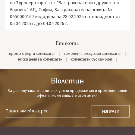
на Туроператора” със "Застрахователно дружество
Евроинс" АД, София, Застрахователна полица №
0650000167 издадена на 28.02.2025 г. с валидност от
05.04.2025 г. до 04.04.2026 г.
Етикети
|
|
промо оферти копенхаген
самолетна екскурзия копенхаген
|
|
ниски цени за копенхаген
копенхаген със самолет
Бюлетин
За да получавате нашите актуални предложения и промоционални
оферти, моля впишете своя имейл.