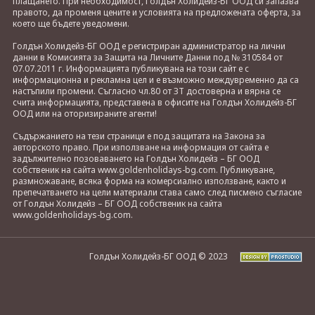
плащането. При необходимост, Голдън Холидейз-БГ ООД си запазва
правото, да променя цените и условията на предложената оферта, за
което ще бъдете уведомени.
Голдън Холидейз-БГ ООД е регистриран администратор на лични
данни в Комисията за Защита на Личните Данни под № 310584 от
07.07.2011 г. Информацията публикувана на този сайт е с
информационна и рекламна цел и е възможно междувременно да са
настъпили промени. Съгласно чл.80 от ЗТ достоверна и вярна се
счита информацията, представена в офисите на Голдън Холидейз-БГ
ООД или на оторизираните агенти!
Съдържанието на тези страници е под защитата на Закона за
авторското право. При използване на информация от сайта е
задължително позоваването на Голдън Холидейз – БГ ООД
собственик на сайта www.goldenholidays-bg.com. Публикуване,
размножаване, всяка форма на комерсиално използване, както и
препечатването на цели материали става само след писмено съгласие
от Голдън Холидейз – БГ ООД собственик на сайта
www.goldenholidays-bg.com.
Голдън Холидейз-БГ ООД © 2023