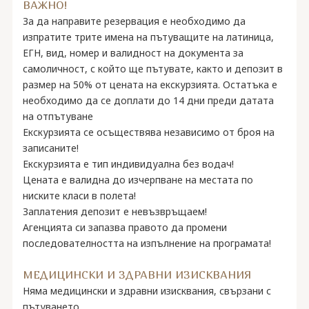
ВАЖНО!
За да направите резервация е необходимо да
изпратите трите имена на пътуващите на латиница,
ЕГН, вид, номер и валидност на документа за
самоличност, с който ще пътувате, както и депозит в
размер на 50% oт цената на екскурзията. Остатъка е
необходимо да се доплати до 14 дни преди датата
на отпътуване
Екскурзията се осъществява независимо от броя на
записаните!
Екскурзията е тип индивидуална без водач!
Цената е валидна до изчерпване на местата по
ниските класи в полета!
Заплатения депозит е невъзвръщаем!
Агенцията си запазва правото да промени
последователността на изпълнение на програмата!
МЕДИЦИНСКИ И ЗДРАВНИ ИЗИСКВАНИЯ
Няма медицински и здравни изисквания, свързани с
пътуването.