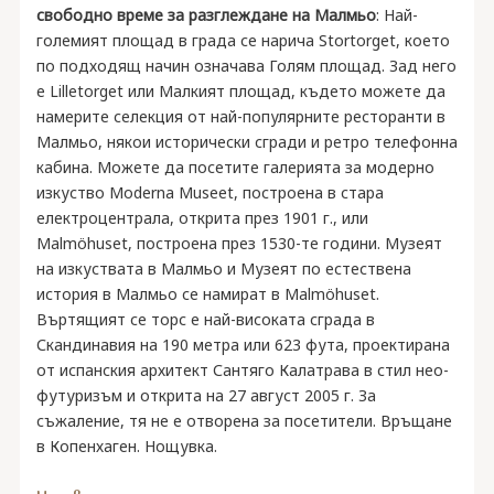
свободно време за разглеждане на Малмьо
: Най-
големият площад в града се нарича Stortorget, което
по подходящ начин означава Голям площад. Зад него
е Lilletorget или Малкият площад, където можете да
намерите селекция от най-популярните ресторанти в
Малмьо, някои исторически сгради и ретро телефонна
кабина. Можете да посетите галерията за модерно
изкуство Moderna Museet, построена в стара
електроцентрала, открита през 1901 г., или
Malmöhuset, построена през 1530-те години. Музеят
на изкуствата в Малмьо и Музеят по естествена
история в Малмьо се намират в Malmöhuset.
Въртящият се торс е най-високата сграда в
Скандинавия на 190 метра или 623 фута, проектирана
от испанския архитект Сантяго Калатрава в стил нео-
футуризъм и открита на 27 август 2005 г. За
съжаление, тя не е отворена за посетители. Връщане
в Копенхаген. Нощувка.