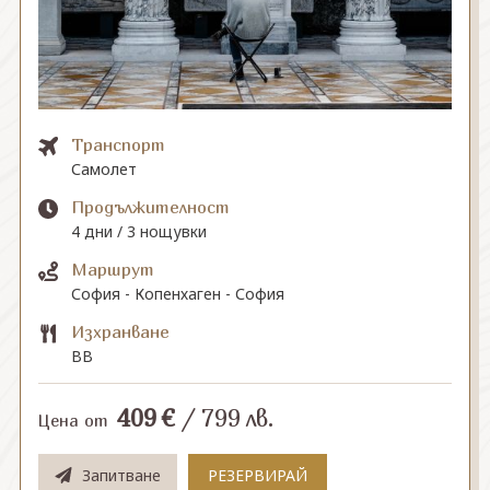
СВЪРЖЕТЕ СЕ С НАС
Транспорт
Самолет
Продължителност
4 дни / 3 нощувки
Маршрут
София - Копенхаген - София
Изхранване
BB
409
€
/
799
лв.
Цена от
Запитване
РЕЗЕРВИРАЙ