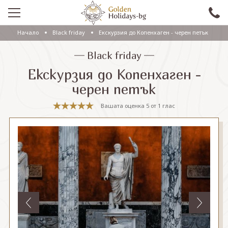
Начало
Black friday
Екскурзия до Копенхаген - черен петък
ПРОМО
Black friday
EКСКУРЗИИ СЪС САМОЛЕТ
Екскурзия до Копенхаген -
ЕКСКУРЗИИ С АВТОБУС
черен петък
САМОЛЕТНИ ПОЧИВКИ
Вашата оценка
5
от
1
глас
ПОЧИВКИ С АВТОБУС
ПРАЗНИЦИ
ЕКЗОТИКА
КРУИЗИ
Проверка на резервация