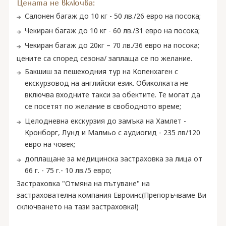
Цената не включва:
Салонен багаж до 10 кг - 50 лв./26 евро на посока;
Чекиран багаж до 10 кг - 60 лв./31 евро на посока;
Чекиран багаж до 20кг – 70 лв./36 евро на посока;
цените са според сезона/ заплаща се по желание.
Бакшиш за пешеходния тур на Копенхаген с
екскурзовод на английски език. Обиколката не
включва входните такси за обектите. Те могат да
се посетят по желание в свободното време;
Целодневна екскурзия до замъка на Хамлет -
Кронборг, Лунд и Малмьо с аудиогид - 235 лв/120
евро на човек;
доплащане за медицинска застраховка за лица от
66 г. - 75 г.- 10 лв./5 евро;
Застраховка "Отмяна на пътуване" на
застрахователна компания Евроинс(Препоръчваме Ви
сключването на тази застраховка!)