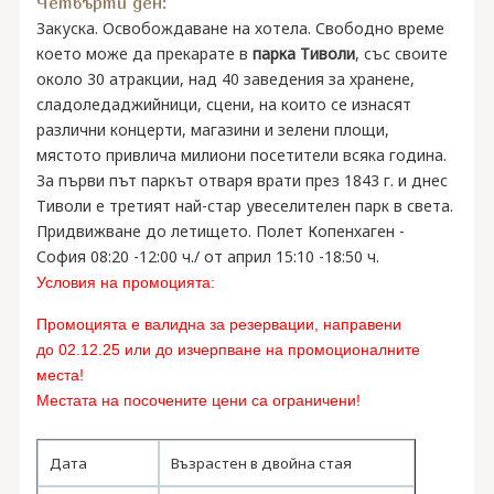
Четвърти ден:
Закуска. Освобождаване на хотела. Свободно време
което може да прекарате в
парка Тиволи
, със своите
около 30 атракции, над 40 заведения за хранене,
сладоледаджийници, сцени, на които се изнасят
различни концерти, магазини и зелени площи,
мястото привлича милиони посетители всяка година.
За първи път паркът отваря врати през 1843 г. и днес
Тиволи е третият най-стар увеселителен парк в света.
Придвижване до летището. Полет Копенхаген -
София 08:20 -12:00 ч./ от април 15:10 -18:50 ч.
Условия на промоцията:
Промоцията е валидна за резервации, направени
до
02
.12.25
или
до изчерпване на промоционалните
места!
Местата на посочените цени са ограничени!
Дата
Възрастен в двойна стая