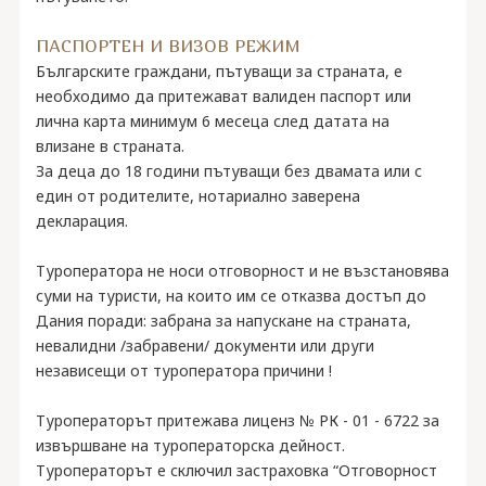
ПАСПОРТЕН И ВИЗОВ РЕЖИМ
Българските граждани, пътуващи за страната, е
необходимо да притежават валиден паспорт или
лична карта минимум 6 месеца след датата на
влизане в страната.
За деца до 18 години пътуващи без двамата или с
един от родителите, нотариално заверена
декларация.
Туроператора не носи отговорност и не възстановява
суми на туристи, на които им се отказва достъп до
Дания поради: забрана за напускане на страната,
невалидни /забравени/ документи или други
независещи от туроператора причини !
Туроператорът притежава лиценз № РК - 01 - 6722 за
извършване на туроператорска дейност.
Туроператорът е сключил застраховка “Отговорност