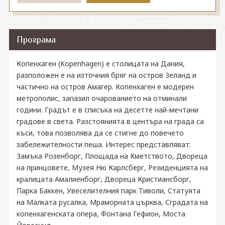
Програма
Копенхаген (Kopenhagen) е столицата на Дания,
разположен е на източния бряг на остров Зеланд и
частично на остров Амагер. Копенхаген е модерен
метрополис, запазил очарованието на отминали
години. Градът е в списъка на десетте най-мечтани
градове в света. Разстоянията в центъра на града са
къси, това позволява да се стигне до повечето
забележителности пеша. Интерес представляват:
Замъка Розенборг, Площада на Кметството, Двореца
на принцовете, Музея Ню Карлсберг, Резиденцията на
кралицата Амалиенборг, Двореца Кристиансборг,
Парка Баккен, Увеселителния парк Тиволи, Статуята
на Малката русалка, Мраморната църква, Сградата на
копенхагенската опера, Фонтана Гефион, Моста