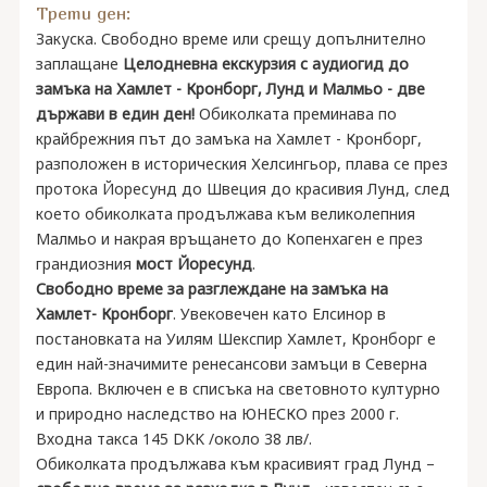
Трети ден:
Закуска. Свободно време или срещу допълнително
заплащане
Целодневна екскурзия с аудиогид до
замъка на Хамлет - Кронборг, Лунд и Малмьо - две
държави в един ден!
Обиколката преминава по
крайбрежния път до замъка на Хамлет - Кронборг,
разположен в историческия Хелсингьор, плава се през
протока Йоресунд до Швеция до красивия Лунд, след
което обиколката продължава към великолепния
Малмьо и накрая връщането до Копенхаген е през
грандиозния
мост Йоресунд
.
Свободно време за разглеждане на замъка на
Хамлет- Кронборг
. Увековечен като Елсинор в
постановката на Уилям Шекспир Хамлет, Кронборг е
един най-значимите ренесансови замъци в Северна
Европа. Включен е в списъка на световното културно
и природно наследство на ЮНЕСКО през 2000 г.
Входна такса 145 DKK /около 38 лв/.
Обиколката продължава към красивият град Лунд –