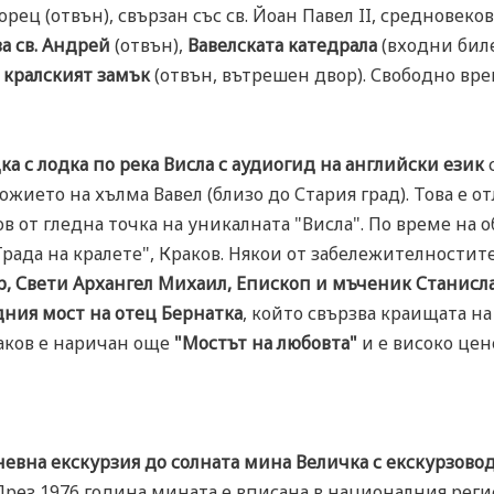
рец (отвън), свързан със св. Йоан Павел II, средновеко
ва св. Андрей
(отвън),
Вавелската катедрала
(входни биле
и
кралският замък
(отвън, вътрешен двор). Свободно вре
ка с лодка по река Висла с аудиогид на английски език
ожието на хълма Вавел (близо до Стария град). Това е о
ков от гледна точка на уникалната "Висла". По време на
ада на кралете", Краков. Някои от забележителностите
р, Свети Архангел Михаил, Епископ и мъченик Станисла
ния мост на отец Бернатка
, който свързва краищата н
аков е наричан още
"Мостът на любовта"
и е високо цене
евна екскурзия до солната мина Величка с екскурзовод
 През 1976 година мината е вписана в националния рег