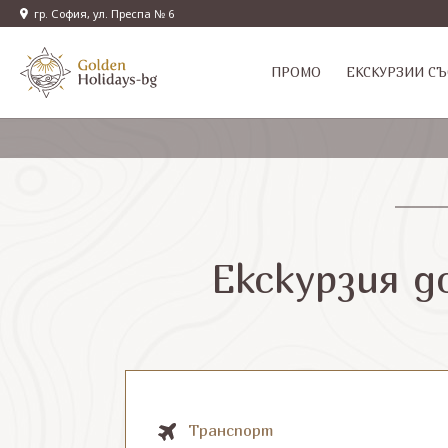
гр. София, ул. Преспа № 6
ПРОМО
EКСКУРЗИИ СЪ
Екскурзия д
Транспорт