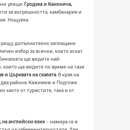
вни улици:
Гродзка и Канонича,
ти за вътрешността, камбанария и
ме. Нощувка.
срещу допълнително заплащане.
тличен избор за всички, които искат
 обиколката ще видите най-
, които ще видите по време на тази
в и Църквата на скалата
. В края на
а два района: Кажимеж и Подгоже.
н както от туристите, така и от
 на английски език
– намира се в
истър на забележителностите. Две