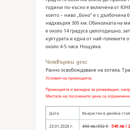
години по-късно е включена от ЮНЕ
които – ниво „Боно“ е с дълбочина 
надхвърля 300 км. Обиколката на ми
е около 14 градуса целогодишно, за
културата и една от най-големите 
около 4-5 часа. Нощувка.
Четвърти ден:
Ранно освобождаване на хотела. Тран
Условия на промоцията:
Промоцията е валидна за резервации, нап
Местата на посочените цени са ограничени
Дата
Възрастен в двойна ста
23.01.2026 г.
650 лв.
/332 €
540 лв / 