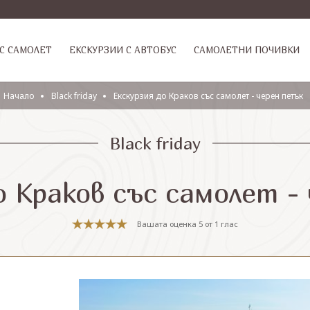
С САМОЛЕТ
ЕКСКУРЗИИ С АВТОБУС
САМОЛЕТНИ ПОЧИВКИ
Начало
Black friday
Екскурзия до Краков със самолет - черен петък
Black friday
о Краков със самолет -
Вашата оценка
5
от
1
глас