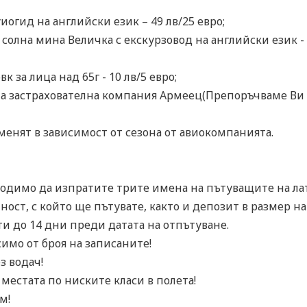
уиогид на английски език – 49 лв/25 евро;
солна мина Величка с екскурзовод на английски език - 1
за лица над 65г - 10 лв/5 евро;
на застрахователна компания Армеец(Препоръчваме Ви с
менят в зависимост от сезона от авиокомпанията.
ходимо да изпратите трите имена на пътуващите на лат
ост, с който ще пътувате, както и депозит в размер на
и до 14 дни преди датата на отпътуване.
имо от броя на записаните!
з водач!
местата по ниските класи в полета!
м!