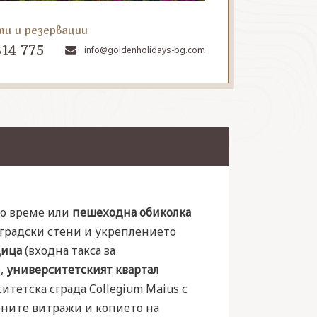
ти и резервации
314 775
info@goldenholidays-bg.com
дно време или
пешеходна обиколка
 градски стени и укреплението
дица
(входна такса за
),
университетският квартал
тетска сграда Collegium Maius с
ните витражи и копието на