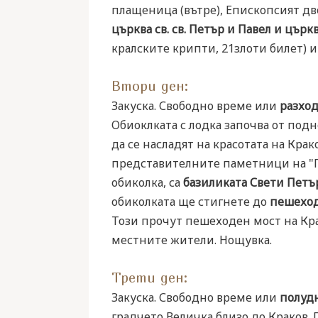
плащеница (вътре), Епископсият дво
църква св. св. Петър и Павел и църк
кралските крипти, 21злоти билет) 
Втори ден:
Закуска. Свободно време или
разход
Обиоклката с лодка започва от подн
да се насладят на красотата на Кра
представителните паметници на "Гр
обиколка, са
базиликата Свети Петъ
обиколката ще стигнете до
пешеход
Този прочут пешеходен мост на Кр
местните жители. Нощувка.
Трети ден:
Закуска. Свободно време или
полудн
градчето Величка близо до Краков.