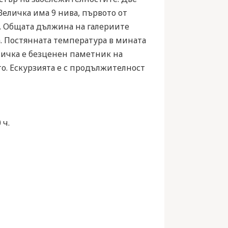
еличка има 9 нива, първото от
а. Общата дължина на галериите
а. Постянната температура в мината
еличка е безценен паметник на
то. Ескурзията е с продължителност
 ч.