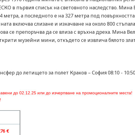
СКО в първия списък на световното наследство. Мина В
64 метра, а последното е на 327 метра под повърхностт
ната включва слизане и изкачване на около 800 стъпал
това се препоръчва да се влиза с връхна дреха. Мина В
открити музейни мини, откъдето се извлича бялото зла
сфер до летището за полет Краков – София 08:10 - 10:50
равени до
02
.12.25
или
до изчерпване на промоционалните места!
!
я
276 €