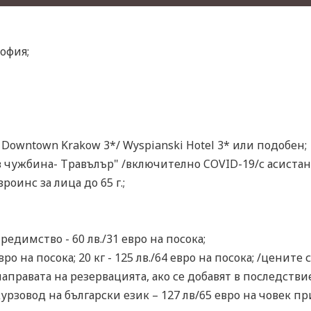
офия;
l Downtown Krakow 3*/ Wyspianski Hotel 3* или подобен;
 чужбина- Травълър" /включително COVID-19/с асистанс
оинс за лица до 65 г.;
редимство - 60 лв./31 евро на посока;
евро на посока; 20 кг - 125 лв./64 евро на посока; /ценит
аправата на резервацията, ако се добавят в последстви
урзовод на български език – 127 лв/65 евро на човек п