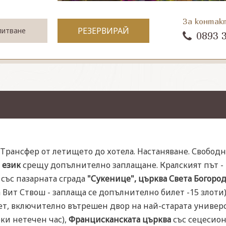
За контак
РЕЗЕРВИРАЙ
питване
0893 
 ч. Трансфер от летището до хотела. Настаняване. Свобо
 език
срещу допълнително заплащане. Кралският път -
 със пазарната сграда
"Сукенице", църква Света Богоро
 Вит Ствош - заплаща се допълнително билет -15 злоти
ет, включително вътрешен двор на най-старата универси
ки нетечен час),
Францисканската църква
със сецесион