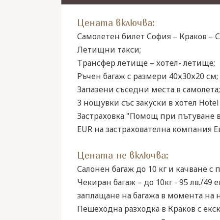
Цената включва:
Самолетен билет София – Краков – С
Летищни такси;
Трансфер летище – хотел- летище;
Ръчен багаж с размери 40х30х20 см;
Запазени съседни места в самолета;
3 нощувки със закуски в хотел Hote
Застраховка "Помощ при пътуване в
EUR на застрахователна компания Евр
Цената не включва:
Салонен багаж до 10 кг и качване с п
Чекиран багаж – до 10кг - 95 лв./49 
заплащане на багажа в момента на н
Пешеходна разходка в Краков с екск