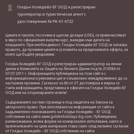
Голдън Холидейз-БГ ООД е регистриран
туроператор и туристически агент с
удостоверение № РК-01-6722
Цените и таксите, посочени в щатски долари (USD), се преизчисляват
в евро по официалния валутен курс, валиден към датата на
плащането. При необходимост, Голдън Холидейз-БГ ООД си запазва
правото, да променя цените и условията на предложената оферта, за
което ще бъдете уведомени.
Голдън Холидейз-БГ ООД е регистриран администратор на лични
данни в Комисията за Защита на Личните Данни под № 310584 от
07.07.2011 г. Информацията публикувана на този сайт е с
информационна и рекламна цел и е възможно междувременно да са
настъпили промени. Съгласно чл.80 от ЗТ достоверна и вярна се
счита информацията, представена в офисите на Голдън Холидейз-БГ
ООД или на оторизираните агенти!
Съдържанието на тези страници е под защитата на Закона за
авторското право. При използване на информация от сайта е
задължително позоваването на Голдън Холидейз – БГ ООД
собственик на сайта www.goldenholidays-bg.com. Публикуване,
размножаване, всяка форма на комерсиално използване, както и
препечатването на цели материали става само след писмено съгласие
от Голдън Холидейз – БГ ООД собственик на сайта