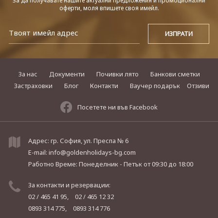
За да получавате нашите актуални предложения и промоционални
оферти, моля впишете своя имейл.
За нас
Документи
Почивки лято
Банкови сметки
Застраховки
Блог
Контакти
Ваучер подарък
Отзиви
Посетете ни във Facebook
Адрес: гр. София, ул. Преспа № 6
E-mail:
info@goldenholidays-bg.com
Работно Време: Понеделник - Петък
от 09:30 до 18:00
За контакти и резервации:
02 / 465 41 95,
02 / 465 12 32
0893 314 775,
0893 314 776