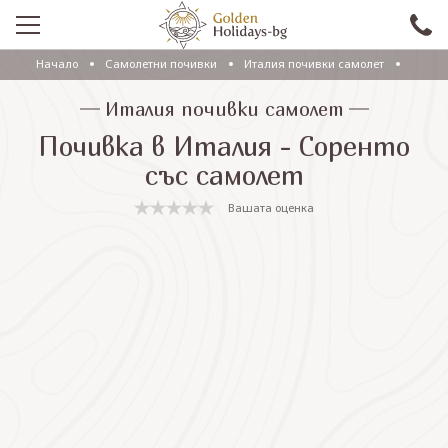
Начало
Самолетни почивки
Италия почивки самолет
ПРОМО
Италия почивки самолет
EКСКУРЗИИ СЪС САМОЛЕТ
Почивка в Италия - Соренто
ЕКСКУРЗИИ С АВТОБУС
със самолет
САМОЛЕТНИ ПОЧИВКИ
Вашата оценка
ПОЧИВКИ С АВТОБУС
ПРАЗНИЦИ
ЕКЗОТИКА
КРУИЗИ
Проверка на резервация