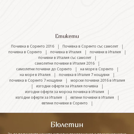
СВЪРЖЕТЕ СЕ С НАС
Етикети
|
|
Почивка в Соренто 2016
Почивка в Соренто със самолет
|
|
|
почивка в Соренто
почивка в Италия
почивки в Италия
|
почивки в Италия със самолет
|
самолетни почивки в Италия 2016
|
|
самолетни почивки до Соренто
на море в Соренто
|
|
на море в Италия
почивка в Италия 7 нощувки
|
почивка в Соренто 7 нощувки
морски почивки 2016 в Италия
|
|
изгодни оферти за Италия почивка
|
изгодни оферти за морска почивка в Италия
|
|
изгодни оферти за Италия
евтини почивки в Италия
|
евтини почивки в Соренто
Бюлетин