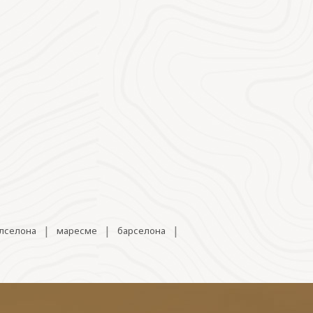
|
|
|
алселона
маресме
барселона