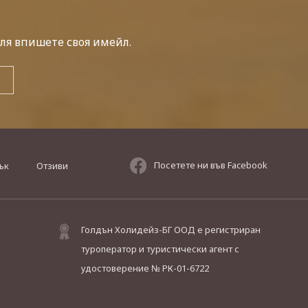
ля впишете своя имейл.
Посетете ни във Facebook
ък
Отзиви
Голдън Холидейз-БГ ООД е регистриран
туроператор и туристически агент с
удостоверение № РК-01-6722