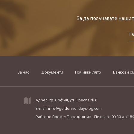
За да получавате наши
За нас
Документи
Почивки лято
Банкови с
Адрес: гр. София, ул. Преспа № 6
E-mail:
info@goldenholidays-bg.com
Работно Време: Понеделник - Петък
от 09:30 до 18: