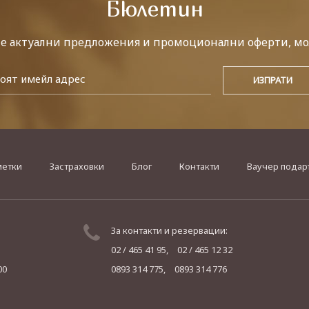
Бюлетин
те актуални предложения и промоционални оферти, мо
метки
Застраховки
Блог
Контакти
Ваучер подар
За контакти и резервации:
02 / 465 41 95,
02 / 465 12 32
00
0893 314 775,
0893 314 776