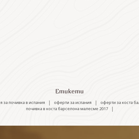
Етикети
|
|
я за почивка в испания
оферти за испания
оферти за коста б
|
почивка в коста барселона малесме 2017