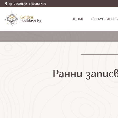
гр. София, ул. Преспа № 6
ПРОМО
EКСКУРЗИИ СЪ
Ранни запис