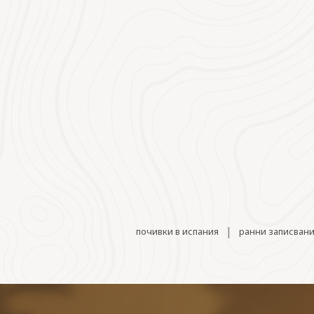
|
почивки в испания
ранни записвани