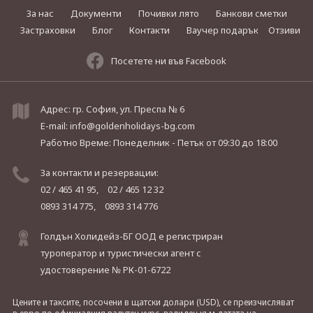
За нас
Документи
Почивки лято
Банкови сметки
Застраховки
Блог
Контакти
Ваучер подарък
Отзиви
Посетете ни във Facebook
Адрес: гр. София, ул. Преспа № 6
E-mail:
info@goldenholidays-bg.com
Работно Време: Понеделник - Петък
от 09:30 до 18:00
За контакти и резервации:
02 / 465 41 95,
02 / 465 12 32
0893 314 775,
0893 314 776
Голдън Холидейз-БГ ООД е регистриран
туроператор и туристически агент с
удостоверение № РК-01-6722
Цените и таксите, посочени в щатски долари (USD), се преизчисляват