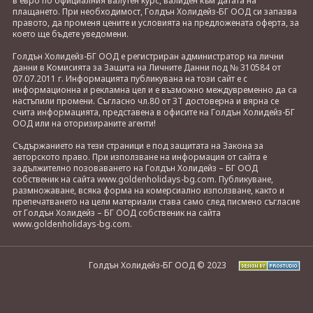
в евро по официалния валутен курс, валиден към датата на
плащането. При необходимост, Голдън Холидейз-БГ ООД си запазва
правото, да променя цените и условията на предложената оферта, за
което ще бъдете уведомени.
Голдън Холидейз-БГ ООД е регистриран администратор на лични
данни в Комисията за Защита на Личните Данни под № 310584 от
07.07.2011 г. Информацията публикувана на този сайт е с
информационна и рекламна цел и е възможно междувременно да са
настъпили промени. Съгласно чл.80 от ЗТ достоверна и вярна се
счита информацията, представена в офисите на Голдън Холидейз-БГ
ООД или на оторизираните агенти!
Съдържанието на тези страници е под защитата на Закона за
авторското право. При използване на информация от сайта е
задължително позоваването на Голдън Холидейз – БГ ООД
собственик на сайта www.goldenholidays-bg.com. Публикуване,
размножаване, всяка форма на комерсиално използване, както и
препечатването на цели материали става само след писмено съгласие
от Голдън Холидейз – БГ ООД собственик на сайта
www.goldenholidays-bg.com.
Голдън Холидейз-БГ ООД © 2023