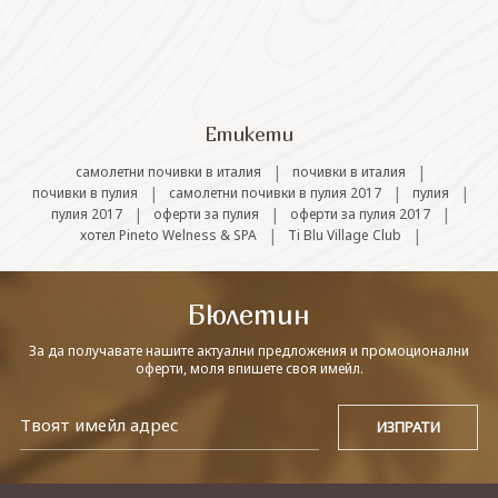
СВЪРЖЕТЕ СЕ С НАС
Етикети
|
|
самолетни почивки в италия
почивки в италия
|
|
|
почивки в пулия
самолетни почивки в пулия 2017
пулия
|
|
|
пулия 2017
оферти за пулия
оферти за пулия 2017
|
|
хотел Pineto Welness & SPA
Ti Blu Village Club
Бюлетин
За да получавате нашите актуални предложения и промоционални
оферти, моля впишете своя имейл.