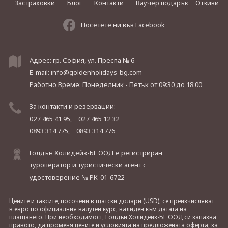
Застраховки
Блог
Контакти
Ваучер подарък
Отзиви
Посетете ни във Facebook
Адрес: гр. София, ул. Преспа № 6
E-mail:
info@goldenholidays-bg.com
Работно Време: Понеделник - Петък
от 09:30 до 18:00
За контакти и резервации:
02 / 465 41 95,
02 / 465 12 32
0893 314 775,
0893 314 776
Голдън Холидейз-БГ ООД е регистриран
туроператор и туристически агент с
удостоверение № РК-01-6722
Цените и таксите, посочени в щатски долари (USD), се преизчисляват
в евро по официалния валутен курс, валиден към датата на
плащането. При необходимост, Голдън Холидейз-БГ ООД си запазва
правото, да променя цените и условията на предложената оферта, за