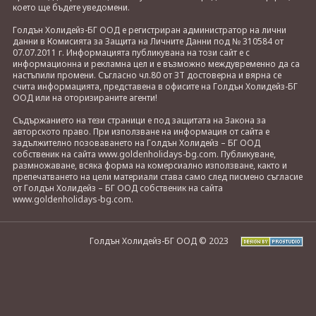
което ще бъдете уведомени.
Голдън Холидейз-БГ ООД е регистриран администратор на лични
данни в Комисията за Защита на Личните Данни под № 310584 от
07.07.2011 г. Информацията публикувана на този сайт е с
информационна и рекламна цел и е възможно междувременно да са
настъпили промени. Съгласно чл.80 от ЗТ достоверна и вярна се
счита информацията, представена в офисите на Голдън Холидейз-БГ
ООД или на оторизираните агенти!
Съдържанието на тези страници е под защитата на Закона за
авторското право. При използване на информация от сайта е
задължително позоваването на Голдън Холидейз – БГ ООД
собственик на сайта www.goldenholidays-bg.com. Публикуване,
размножаване, всяка форма на комерсиално използване, както и
препечатването на цели материали става само след писмено съгласие
от Голдън Холидейз – БГ ООД собственик на сайта
www.goldenholidays-bg.com.
Голдън Холидейз-БГ ООД © 2023