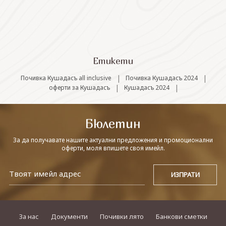
СВЪРЖЕТЕ СЕ С НАС
Етикети
|
|
Почивка Кушадасъ all inclusive
Почивка Кушадасъ 2024
|
|
оферти за Кушадасъ
Кушадасъ 2024
Бюлетин
За да получавате нашите актуални предложения и промоционални
оферти, моля впишете своя имейл.
За нас
Документи
Почивки лято
Банкови сметки