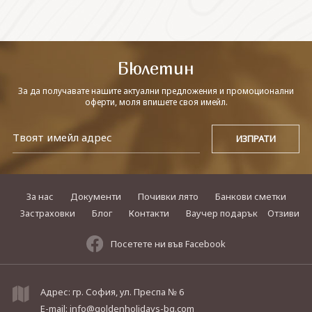
СВЪРЖЕТЕ СЕ С НАС
Бюлетин
За да получавате нашите актуални предложения и промоционални
оферти, моля впишете своя имейл.
За нас
Документи
Почивки лято
Банкови сметки
Застраховки
Блог
Контакти
Ваучер подарък
Отзиви
Посетете ни във Facebook
Адрес: гр. София, ул. Преспа № 6
E-mail:
info@goldenholidays-bg.com