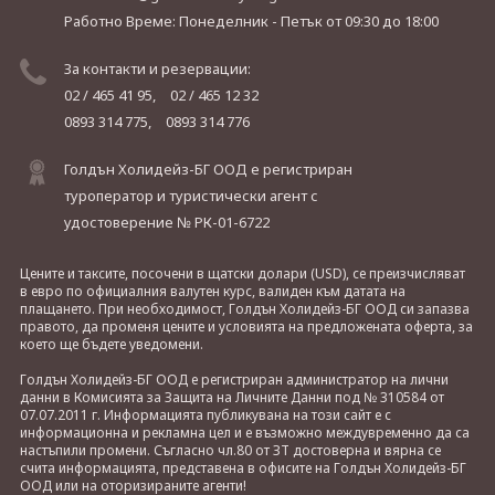
Работно Време: Понеделник - Петък
от 09:30 до 18:00
За контакти и резервации:
02 / 465 41 95,
02 / 465 12 32
0893 314 775,
0893 314 776
Голдън Холидейз-БГ ООД е регистриран
туроператор и туристически агент с
удостоверение № РК-01-6722
Цените и таксите, посочени в щатски долари (USD), се преизчисляват
в евро по официалния валутен курс, валиден към датата на
плащането. При необходимост, Голдън Холидейз-БГ ООД си запазва
правото, да променя цените и условията на предложената оферта, за
което ще бъдете уведомени.
Голдън Холидейз-БГ ООД е регистриран администратор на лични
данни в Комисията за Защита на Личните Данни под № 310584 от
07.07.2011 г. Информацията публикувана на този сайт е с
информационна и рекламна цел и е възможно междувременно да са
настъпили промени. Съгласно чл.80 от ЗТ достоверна и вярна се
счита информацията, представена в офисите на Голдън Холидейз-БГ
ООД или на оторизираните агенти!