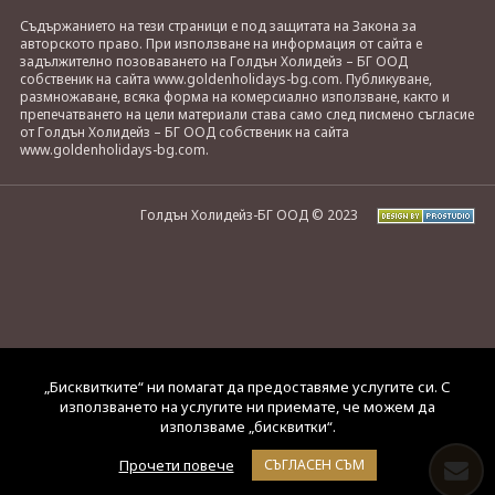
Съдържанието на тези страници е под защитата на Закона за
авторското право. При използване на информация от сайта е
задължително позоваването на Голдън Холидейз – БГ ООД
собственик на сайта www.goldenholidays-bg.com. Публикуване,
размножаване, всяка форма на комерсиално използване, както и
препечатването на цели материали става само след писмено съгласие
от Голдън Холидейз – БГ ООД собственик на сайта
www.goldenholidays-bg.com.
Голдън Холидейз-БГ ООД © 2023
„Бисквитките“ ни помагат да предоставяме услугите си. С
използването на услугите ни приемате, че можем да
използваме „бисквитки“.
Прочети повече
СЪГЛАСЕН СЪМ