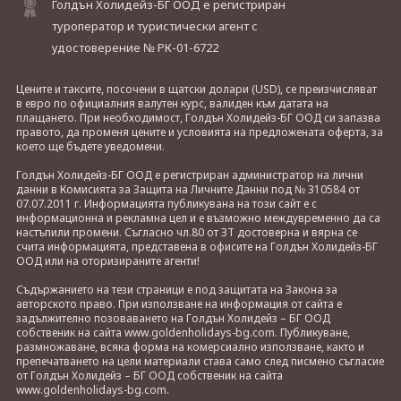
Голдън Холидейз-БГ ООД е регистриран
туроператор и туристически агент с
удостоверение № РК-01-6722
Цените и таксите, посочени в щатски долари (USD), се преизчисляват
в евро по официалния валутен курс, валиден към датата на
плащането. При необходимост, Голдън Холидейз-БГ ООД си запазва
правото, да променя цените и условията на предложената оферта, за
което ще бъдете уведомени.
Голдън Холидейз-БГ ООД е регистриран администратор на лични
данни в Комисията за Защита на Личните Данни под № 310584 от
07.07.2011 г. Информацията публикувана на този сайт е с
информационна и рекламна цел и е възможно междувременно да са
настъпили промени. Съгласно чл.80 от ЗТ достоверна и вярна се
счита информацията, представена в офисите на Голдън Холидейз-БГ
ООД или на оторизираните агенти!
Съдържанието на тези страници е под защитата на Закона за
авторското право. При използване на информация от сайта е
задължително позоваването на Голдън Холидейз – БГ ООД
собственик на сайта www.goldenholidays-bg.com. Публикуване,
размножаване, всяка форма на комерсиално използване, както и
препечатването на цели материали става само след писмено съгласие
от Голдън Холидейз – БГ ООД собственик на сайта
www.goldenholidays-bg.com.