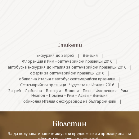
СВЪРЖЕТЕ СЕ С НАС
Етикети
|
|
Екскурзия до Загреб
Венеция
|
Флоренция и Рим - септемврийски празници 2016
|
автобусна екскурзия до Италия за септемврийски празници 2016
|
оферти за септемврийски празници 2016
|
обиколна Италия с автобус септемврийски празници
|
Септемврийски празници - Чудесата на Италия 2016
Загреб – Любляна – Венеция – Болоня – Пиза – Флоренция – Рим –
Неапол – Помпей – Рим – Асизи – Венеция
|
|
обиколна Италия с екскурзовод на български език
Бюлетин
За да получавате нашите актуални предложения и промоционални
оферти, моля впишете своя имейл.