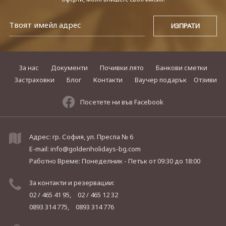
За нас
Документи
Почивки лято
Банкови сметки
Застраховки
Блог
Контакти
Ваучер подарък
Отзиви
Посетете ни във Facebook
Адрес: гр. София, ул. Преспа № 6
E-mail:
info@goldenholidays-bg.com
Работно Време: Понеделник - Петък
от 09:30 до 18:00
За контакти и резервации:
02 / 465 41 95,
02 / 465 12 32
0893 314 775,
0893 314 776