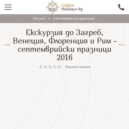
Начало
Септемврийски празници
ПРОМО
Екскурзия до Загреб,
EКСКУРЗИИ СЪС САМОЛЕТ
Венеция, Флоренция и Рим -
септемврийски празници
ЕКСКУРЗИИ С АВТОБУС
2016
САМОЛЕТНИ ПОЧИВКИ
Вашата оценка
ПОЧИВКИ С АВТОБУС
ПРАЗНИЦИ
ЕКЗОТИКА
КРУИЗИ
Проверка на резервация