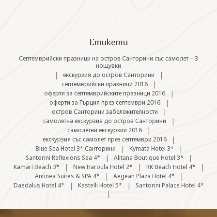
СВЪРЖЕТЕ СЕ С НАС
Етикети
Септемврийски празници на остров Санторини със самолет – 3
нощувки
|
|
екскурзия до остров Санторини
|
септемврийски празници 2016
|
оферти за септемврийските празници 2016
|
оферти за Гърция през септември 2016
|
остров Санторини забележителности
|
самолетна екскурзия до остров Санторини
|
самолетни екскурзии 2016
|
екскурзия със самолет през септември 2016
|
|
Blue Sea Hotel 3* Санторини
Kymata Hotel 3*
|
|
Santorini Reflexions Sea 4*
Alitana Boutique Hotel 3*
|
|
|
Kamari Beach 3*
New Haroula Hotel 2*
RK Beach Hotel 4*
|
|
Antinea Suites & SPA 4*
Aegean Plaza Hotel 4*
|
|
Daedalus Hotel 4*
Kastelli Hotel 5*
Santorini Palace Hotel 4*
|