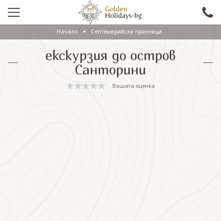
Начало
Септемврийски празници
ПРОМО
екскурзия до остров
EКСКУРЗИИ СЪС САМОЛЕТ
Санторини
ЕКСКУРЗИИ С АВТОБУС
Вашата оценка
САМОЛЕТНИ ПОЧИВКИ
ПОЧИВКИ С АВТОБУС
ПРАЗНИЦИ
ЕКЗОТИКА
КРУИЗИ
Проверка на резервация