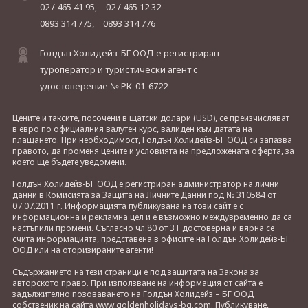
02 / 465 41 95,
02 / 465 12 32
0893 314 775,
0893 314 776
Голдън Холидейз-БГ ООД е регистриран
туроператор и туристически агент с
удостоверение № РК-01-6722
Цените и таксите, посочени в щатски долари (USD), се преизчисляват
в евро по официалния валутен курс, валиден към датата на
плащането. При необходимост, Голдън Холидейз-БГ ООД си запазва
правото, да променя цените и условията на предложената оферта, за
което ще бъдете уведомени.
Голдън Холидейз-БГ ООД е регистриран администратор на лични
данни в Комисията за Защита на Личните Данни под № 310584 от
07.07.2011 г. Информацията публикувана на този сайт е с
информационна и рекламна цел и е възможно междувременно да са
настъпили промени. Съгласно чл.80 от ЗТ достоверна и вярна се
счита информацията, представена в офисите на Голдън Холидейз-БГ
ООД или на оторизираните агенти!
Съдържанието на тези страници е под защитата на Закона за
авторското право. При използване на информация от сайта е
задължително позоваването на Голдън Холидейз – БГ ООД
собственик на сайта www.goldenholidays-bg.com. Публикуване,