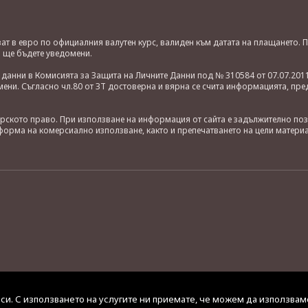
яват в евро по официалния валутен курс, валиден към датата на плащането
о ще бъдете уведомени.
анни в Комисията за Защита на Личните Данни под № 310584 от 07.07.2011
ни. Съгласно чл.80 от ЗТ достоверна и вярна се счита информацията, пре
орското право. При използване на информация от сайта е задължително по
орма на комерсиално използване, както и препечатването на цели материа
 си. С използването на услугите ни приемате, че можем да използвам