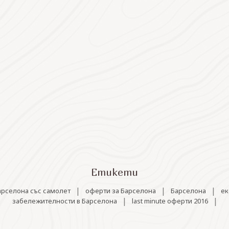
Етикети
|
|
|
арселона със самолет
оферти за Барселона
Барселона
ек
|
|
забележителности в Барселона
last minute оферти 2016