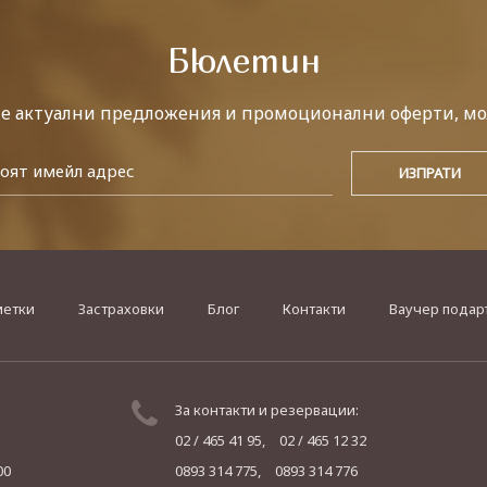
Бюлетин
те актуални предложения и промоционални оферти, мо
метки
Застраховки
Блог
Контакти
Ваучер подар
За контакти и резервации:
02 / 465 41 95,
02 / 465 12 32
00
0893 314 775,
0893 314 776