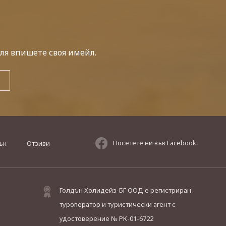
ля впишете своя имейл.
Посетете ни във Facebook
ък
Отзиви
Голдън Холидейз-БГ ООД е регистриран
туроператор и туристически агент с
удостоверение № РК-01-6722