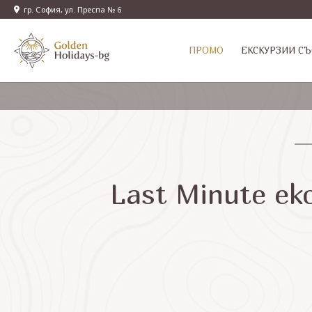
гр. София, ул. Преспа № 6
ПРОМО
EКСКУРЗИИ СЪ
Last Minute ек