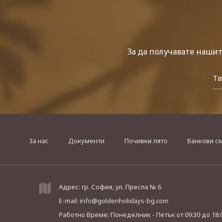
За да получавате наши
За нас
Документи
Почивки лято
Банкови с
Адрес: гр. София, ул. Преспа № 6
E-mail:
info@goldenholidays-bg.com
Работно Време: Понеделник - Петък
от 09:30 до 18: