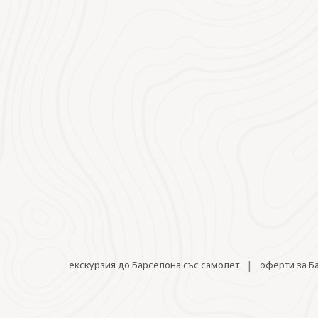
|
екскурзия до Барселона със самолет
оферти за Б