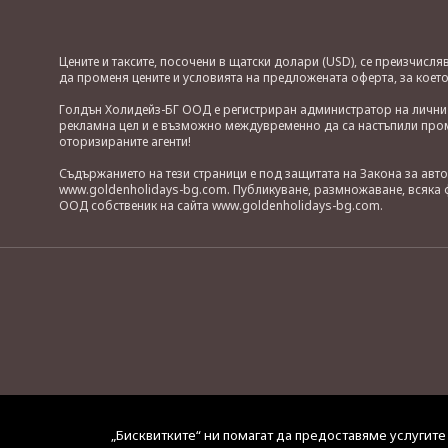
Цените и таксите, посочени в щатски долари (USD), се преизчисл
да променя цените и условията на предложената оферта, за коет
Голдън Холидейз-БГ ООД е регистриран администратор на лични д
рекламна цел и е възможно междувременно да са настъпили проме
оторизираните агенти!
Съдържанието на тези страници е под защитата на Закона за авт
www.goldenholidays-bg.com. Публикуване, размножаване, всяка ф
ООД собственик на сайта www.goldenholidays-bg.com.
„Бисквитките“ ни помагат да предоставяме услугите