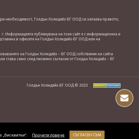
. При необходимост, Голдън Холидейз-БГ ООД си запазва правото,
 г. Информацията публикувана на този сайт е с информационна и
дставена в офисите на Голдън Холидейз-БГ ООД или на
зоваването на Голдън Холидейз – БГ ООД собственик на сайта
ли става само след писмено съгласие от Голдън Холидейз – БГ
Голдън Холидейз-БГ ООД © 2023
е „бисквитки“.
Прочети повече
СЪГЛАСЕН СЪМ