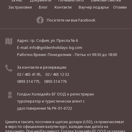
За нас
Документи
Почивки лято
Банкови сметки
Застраховки
Блог
Контакти
Ваучер подарък
Отзиви
Посетете ни във Facebook
Адрес: гр. София, ул. Преспа № 6
E-mail:
info@goldenholidays-bg.com
Работно Време: Понеделник - Петък
от 09:30 до 18:00
За контакти и резервации:
02 / 465 41 95,
02 / 465 12 32
0893 314 775,
0893 314 776
Голдън Холидейз-БГ ООД е регистриран
туроператор и туристически агент с
удостоверение № РК-01-6722
Цените и таксите, посочени в щатски долари (USD), се преизчисляват
в евро по официалния валутен курс, валиден към датата на
плащането. При необходимост, Голдън Холидейз-БГ ООД си запазва