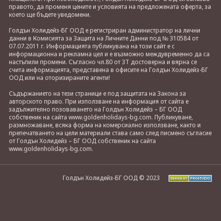
правото, да променя цените и условията на предложената оферта, за
което ще бъдете уведомени.
Голдън Холидейз-БГ ООД е регистриран администратор на лични
данни в Комисията за Защита на Личните Данни под № 310584 от
07.07.2011 г. Информацията публикувана на този сайт е с
информационна и рекламна цел и е възможно междувременно да са
настъпили промени. Съгласно чл.80 от ЗТ достоверна и вярна се
счита информацията, представена в офисите на Голдън Холидейз-БГ
ООД или на оторизираните агенти!
Съдържанието на тези страници е под защитата на Закона за
авторското право. При използване на информация от сайта е
задължително позоваването на Голдън Холидейз – БГ ООД
собственик на сайта www.goldenholidays-bg.com. Публикуване,
размножаване, всяка форма на комерсиално използване, както и
препечатването на цели материали става само след писмено съгласие
от Голдън Холидейз – БГ ООД собственик на сайта
www.goldenholidays-bg.com.
Голдън Холидейз-БГ ООД © 2023