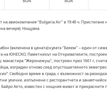
BGN
BGN
 на авиокомпания "Bulgaria Air" в 19:40 ч. Пристигане
ена вечеря). Нощувка.
абон (включена в цената):кулата "Белем" – един от сим
а на ЮНЕСКО; Паметникът на Откривателите, построен 
у; манастира "Жеронимуш", построен през 1601 г, счит
айша, изграден отново след опустошителното земетресе
ио“. Свободно време в града, с възможност за разходка 
тни улички, изпълнени с ресторантчета и занаятчийск
ът Байро Алто, известен с нощния живот и прекрасните