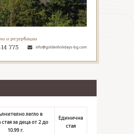
ти и резервации
314 775
info@goldenholidays-bg.com
лнително легло в
Единична
стая за деца от 2 до
стая
10.99 г.