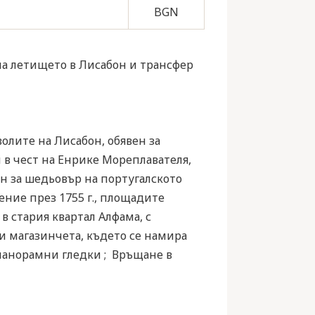
BGN
 на летището в Лисабон и трансфер
волите на Лисабон, обявен за
в чест на Енрике Мореплавателя,
ан за шедьовър на португалското
ние през 1755 г., площадите
в стария квартал Алфама, с
и магазинчета, където се намира
 панорамни гледки ; Връщане в