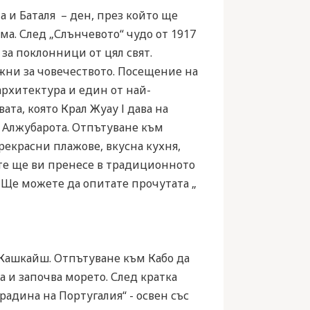
 и Баталя – ден, през който ще
а. След „Слънчевото“ чудо от 1917
за поклонници от цял свят.
ажни за човечеството. Посещение на
архитектура и един от най-
ата, която Крал Жуау І дава на
и Алжубарота. Отпътуване към
прекрасни плажове, вкусна кухня,
ите ще ви пренесе в традиционното
 Ще можете да опитате прочутата „
 Кашкайш. Отпътуване към Кабо да
а и започва морето. След кратка
адина на Португалия“ - освен със