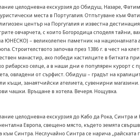
лание целодневна екскурзия до Обидуш, Назаре, Фатима
уристически места в Португалия. Отпътуване към Фатим
лигиозен център на Поргугалия и известна дестинация 
трите овчарчета, с които Богородица споделя тайни, в
 на ЮНЕСКО) – великолепен паметник на националната 
а. Строителството започва през 1386 г. в чест на клетв
чествен манастир, ако победи кастилците в битката пр
ко рибарско селце, а в наши дни е популярен курорт с 
вета, овладени от сърфист. Обидуш – градът на кралиц
ели къщи, занаятчийски ателиета, сувенирни магазини.
и чашки. Връщане в хотела. Вечеря. Нощувка.
лание целодневна екскурзия до Кабо да Рока, Синтра и
нентална Европа, свещено място, където земята свършв
 към Синтра. Неслучайно Синтра се нарича „райската гр