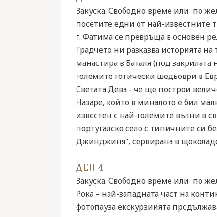
Закуска. Свободно време или по же
посетите едни от най-известните т
г. Фатима се превръща в основен ре
Градчето ни разказва историята на 
манастира в Баталя (под закрилата
големите готически шедьоври в Европ
Светата Дева - че ще построи вели
Назаре, който в миналото е бил мал
известен с най-големите вълни в с
португалско село с типичните си б
Джинджиня“, сервирана в щоколадов
ДЕН 4
Закуска. Свободно време или по же
Рока – най-западната част на конти
фотопауза екскурзиията продължава