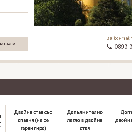
За контак
питване
0893 
Двойна стая със
Допълнително
Допъ
и
спалня (не се
легло в двойна
двойна 
)
гарантира)
стая