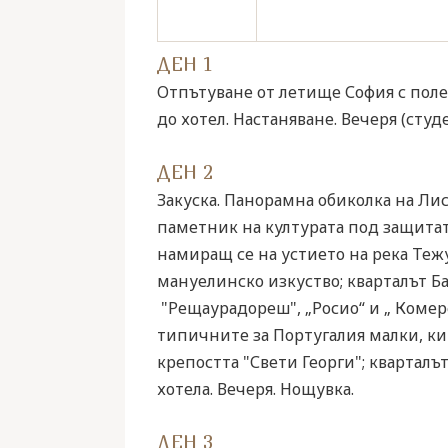
ДЕН 1
Отпътуване от летище София с полет
до хотел. Настаняване. Вечеря (студ
ДЕН 2
Закуска. Панорамна обиколка на Лис
паметник на културата под защитат
намиращ се на устието на река Теж
мануелинско изкуство; кварталът Б
"Рещаурадореш", „Росио“ и „ Комерс
типичните за Португалия малки, ки
крепостта "Свети Георги"; квартал
хотела. Вечеря. Нощувка.
ДЕН 3