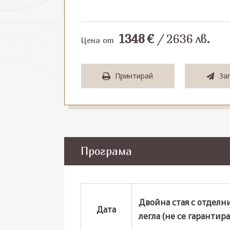
1348
€
/
2636
лв.
Цена от
Принтирай
За
Програма
Двойна стая с отделн
Дата
легла (не се гарантира