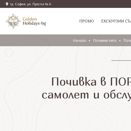
гр. София, ул. Преспа № 6
ПРОМО
EКСКУРЗИИ СЪ
Начало
Почивки лято
Поч
Почивка в ПО
самолет и обсл