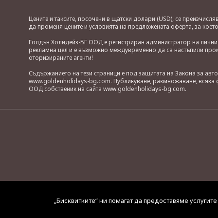
Цените и таксите, посочени в щатски долари (USD), се преизчисл
да променя цените и условията на предложената оферта, за коет
Голдън Холидейз-БГ ООД е регистриран администратор на лични д
рекламна цел и е възможно междувременно да са настъпили проме
оторизираните агенти!
Съдържанието на тези страници е под защитата на Закона за авт
www.goldenholidays-bg.com. Публикуване, размножаване, всяка ф
ООД собственик на сайта www.goldenholidays-bg.com.
„Бисквитките“ ни помагат да предоставяме услугите