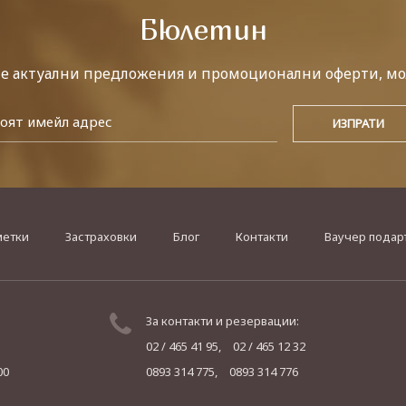
Бюлетин
те актуални предложения и промоционални оферти, мо
метки
Застраховки
Блог
Контакти
Ваучер подар
За контакти и резервации:
02 / 465 41 95,
02 / 465 12 32
00
0893 314 775,
0893 314 776