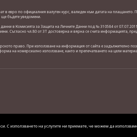
яват в евро по официалния валутен курс, валиден към датата на плащането
о ще бъдете уведомени.
анни в Комисията за Защита на Личните Данни под № 310584 от 07.07.2011
ни. Съгласно чл.80 от ЗТ достоверна и вярна се счита информацията, пре
орското право. При използване на информация от сайта е задължително по
орма на комерсиално използване, както и препечатването на цели материа
 си. С използването на услугите ни приемате, че можем да използвам