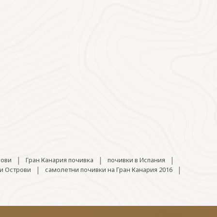
|
|
|
рови
Гран Канария почивка
почивки в Испания
|
|
и Острови
самолетни почивки на Гран Канария 2016