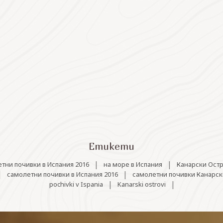
Етикети
|
|
етни почивки в Испания 2016
на море в Испания
Канарски Ост
|
|
самолетни почивки в Испания 2016
самолетни почивки Канарск
|
|
pochivki v Ispania
Kanarski ostrovi