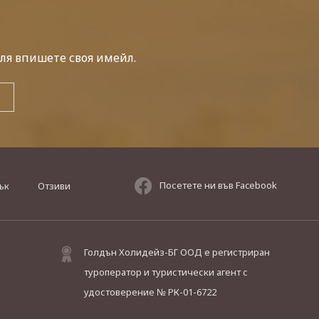
ля впишете своя имейл.
Посетете ни във Facebook
ък
Отзиви
Голдън Холидейз-БГ ООД е регистриран
туроператор и туристически агент с
удостоверение № РК-01-6722