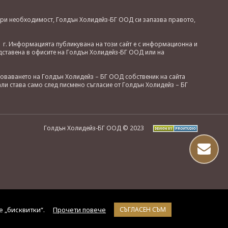
. При необходимост, Голдън Холидейз-БГ ООД си запазва правото,
 г. Информацията публикувана на този сайт е с информационна и
дставена в офисите на Голдън Холидейз-БГ ООД или на
зоваването на Голдън Холидейз – БГ ООД собственик на сайта
ли става само след писмено съгласие от Голдън Холидейз – БГ
Голдън Холидейз-БГ ООД © 2023
е „бисквитки“.
Прочети повече
СЪГЛАСЕН СЪМ