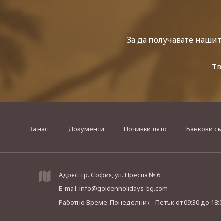
За да получавате наши
За нас
Документи
Почивки лято
Банкови с
Адрес: гр. София, ул. Преспа № 6
E-mail:
info@goldenholidays-bg.com
Работно Време: Понеделник - Петък
от 09:30 до 18: