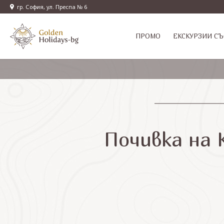
гр. София, ул. Преспа № 6
ПРОМО
EКСКУРЗИИ СЪ
Почивка на 