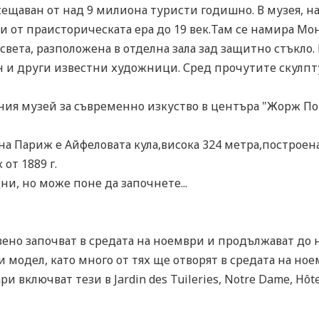
ещаван от над 9 милиона туристи годишно. В музея, на 
 от праисторическата ера до 19 век.Там се намира Мо
света, разположена в отделна зала зад защитно стъкло. 
н и други известни художници. Сред прочутите скулпт
ния музей за съвременно изкуство в центъра "Жорж По
а Париж е Айфеловата кула,висока 324 метра,построена 
от 1889 г.
ни, но може поне да започнете...
но започват в средата на ноември и продължават до на
зи модел, като много от тях ще отворят в средата на н
 включват тези в Jardin des Tuileries, Notre Dame, Hôtel