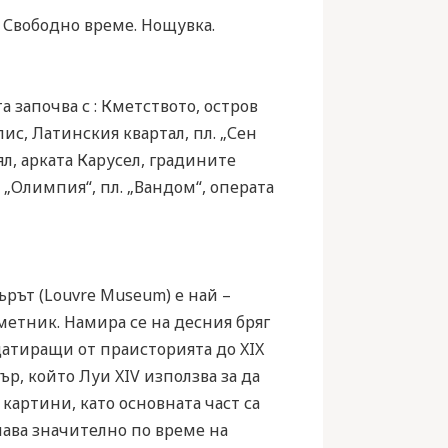
. Свободно време. Нощувка.
а започва с : Кметството, остров
ис, Латинския квартал, пл. „Сен
ял, арката Карусел, градините
 „Олимпия“, пл. „Вандом“, операта
рът (Louvre Museum) е най –
метник. Намира се на десния бряг
 датиращи от праисторията до XIX
ър, който Луи XIV използва за да
 картини, като основната част са
чава значително по време на