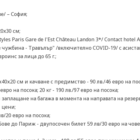
е/ – София;
0x30 см;
yles Paris Gare de l'Est Château Landon 3*/ Contact hote
 чужбина - Травълър" /включително COVID-19/ с асиста
оинс за лица до 65 г.;
х40х20 см и качване с предимство - 90 лв./46 евро на пос
евро на посока; 20 кг - 190 лв./97 евро на посока;
 заплащане на багажа в момента на направата на резерв
 цени;
в/20 евро на посока;
ове до Париж - двупосочен билет 59 лв/30 евро на човек