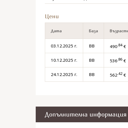
Цени
Дата
База
Възрасте
.84
03.12.2025 г.
BB
490
€ 
.86
10.12.2025 г.
BB
536
€ 
.42
24.12.2025 г.
BB
562
€ 
Допълнителна информация