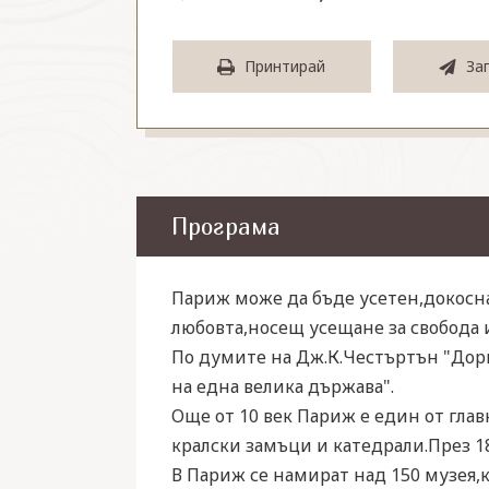
Принтирай
За
Програма
Париж може да бъде усетен,докосна
любовта,носещ усещане за свобода и
По думите на Дж.К.Честъртън "Дори
на една велика държава".
Още от 10 век Париж е един от глав
кралски замъци и катедрали.През 18
В Париж се намират над 150 музея,к