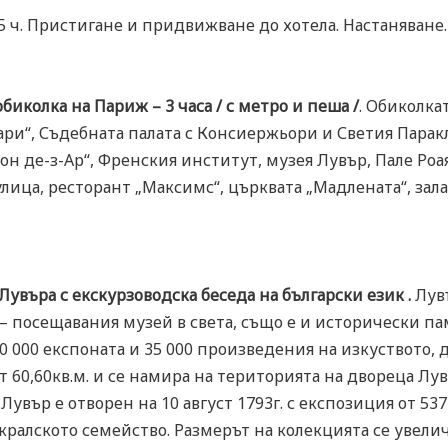
:45 ч. Пристигане и придвижване до хотела. Настаняване
иколка на Париж – 3 часа / с метро и пеша /
. Обиколкат
ри“, Съдебната палата с Консиержьори и Светия Паракл
он де-з-Ар“, Френския институт, музея Лувър, Пале Роа
улица, ресторант „Максимс“, църквата „Мадлената“, зала
увъра с екскурзоводска беседа на български език .
Лувъ
– посещавания музей в света, също е и исторически па
80 000 експоната и 35 000 произведения на изкуството,
т 60,60кв.м. и се намира на територията на двореца Лув
увър е отворен на 10 август 1793г. с експозиция от 537
кралското семейство. Размерът на колекцията се увели