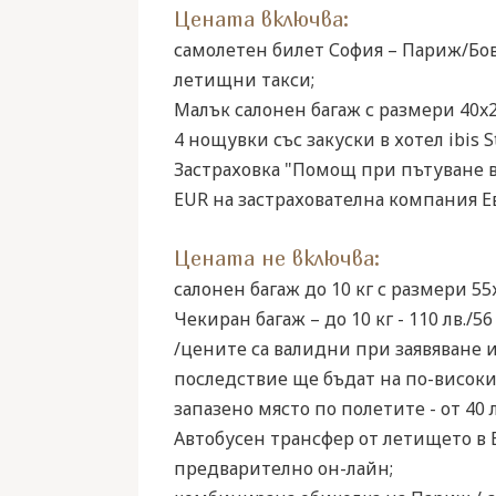
Цената включва:
самолетен билет София – Париж/Бов
летищни такси;
Малък салонен багаж с размери 40x2
4 нощувки със закуски в хотел ibis St
Застраховка "Помощ при пътуване в
EUR на застрахователна компания Евр
Цената не включва:
салонен багаж до 10 кг с размери 55
Чекиран багаж – до 10 кг - 110 лв./56 
/цените са валидни при заявяване и
последствие ще бъдат на по-високи
запазено място по полетите - от 40 л
Автобусен трансфер от летището в Б
предварително он-лайн;