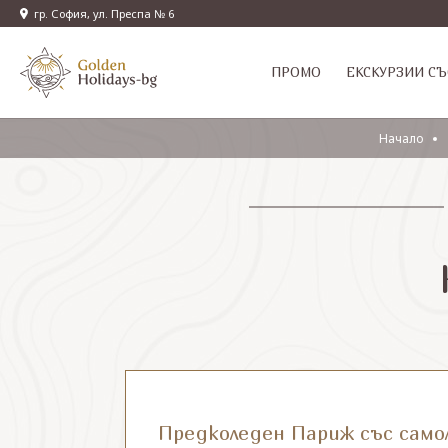
гр. София, ул. Преспа № 6
ПРОМО
EКСКУРЗИИ СЪ
Начало
Предколеден Париж със само