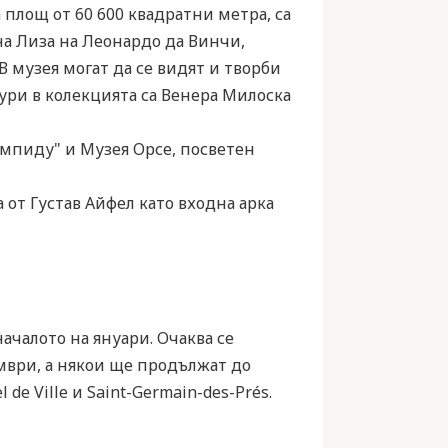
площ от 60 600 квадратни метра, са
на Лиза на Леонардо да Винчи,
В музея могат да се видят и творби
ури в колекцията са Венера Милоска
мпиду" и Музея Орсе, посветен
от Густав Айфел като входна арка
чалото на януари. Очаква се
оември, а някои ще продължат до
 de Ville и Saint-Germain-des-Prés.