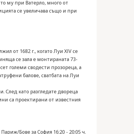
то му при Ватерло, много от
ицията се увеличава също и при
ил от 1682 г., когато Луи ХІV се
омняща се зала е монтираната 73-
йсет големи сводести прозореца, а
атруфени балове, сватбата на Луи
. След като разгледате двореца
дини са проектирани от известния
ариж/Бове за София 16:20 - 20:05 ч.