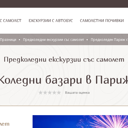
С САМОЛЕТ
ЕКСКУРЗИИ С АВТОБУС
САМОЛЕТНИ ПОЧИВКИ
Празници
Предколедни екскурзии със самолет
Предколеден Париж с
Предколедни екскурзии със самолет
Коледни базари в Пари
Вашата оценка
лет