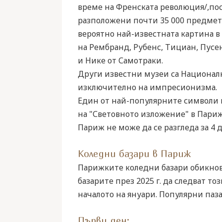
време на Френската революция/,пос
разположени почти 35 000 предмети
вероятно най-известната картина в 
на Рембранд, Рубенс, Тициан, Пусе
и Нике от Самотраки.
Други известни музеи са Национал
изключително на импресионизма.
Един от най-популярните символи н
на "Световното изложение" в Париж 
Париж не може да се разгледа за 4 д
Коледни базари в Париж
Парижките коледни базари обикнове
базарите през 2025 г. да следват то
началото на януари. Популярни пазари
Първи ден: