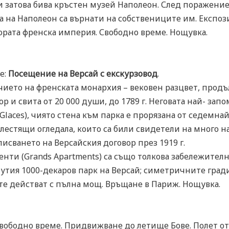
и затова бива кръстен музей Наполеон. След поражение
а на Наполеон са върнати на собствениците им. Експоз
тората френска империя. Свободно време. Нощувка.
е:
Посещение на Версай с екскурзовод
.
чието на френската монархия – вековен разцвет, продълж
р и свита от 20 000 души, до 1789 г. Неговата най- зап
 Glaces), чиято стена към парка е прорязана от седемна
блестящи огледала, които са били свидетели на много н
писването на Версайския договор през 1919 г.
ти (Grands Apartments) са също толкова забележителни
очутия 1000-декаров парк на Версай; симетричните гра
те действат с пълна мощ. Връщане в Париж. Нощувка.
Свободно време. Придвижване до летище Бове. Полет от П