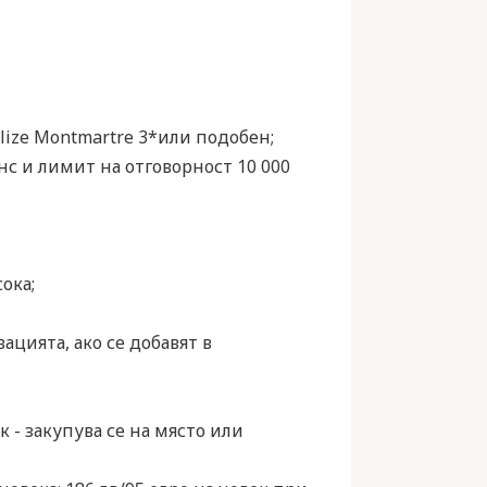
l Alize Montmartre 3*или подобен;
нс и лимит на отговорност 10 000
ока;
ацията, ако се добавят в
 - закупува се на място или