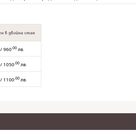
н в двойна стая
.00
/ 960
лв.
.00
/ 1050
лв.
.00
/ 1100
лв.