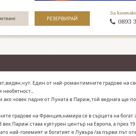
За контак
РЕЗЕРВИРАЙ
питване
0893 
т,видян,чут. Един от най-романтимните градове на све
 необятност...
 ако човек падне от Луната в Париж,той веднага ще по
ните градове на Франция,намира се в сърцета на богат 
 век Париж става културен център на Европа, а през 19
ато най-големият и богатият е Лувъра /за първи път отв