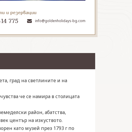
ти и резервации
314 775
info@goldenholidays-bg.com
та, град на светлините и на
чувства че се намира в столицата
земеделски район, абатства,
 век център на изкуството.
орен като музей през 1793 г по