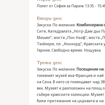
Полет от София за Париж 13:35 - 15
Втори ден:
Закуска. По желание:
Комбинирана об
Сите, Катедралата „Нотр-Дам дьо Па
Мишел“, моста „Пон Ньоф“, моста „П
Тюйлери, пл. „Конкорд“, Кралската 
Гарние. Свободно време. Нощувка.
Трети ден:
Закуска. По желание:
Посещение на Л
големият музей във Франция и най 
на Сена. В него се помещават над 3
век. Музеят е разположен на площ о
събере кралските колекции. Музеят Л
били притежание на църквата и на 