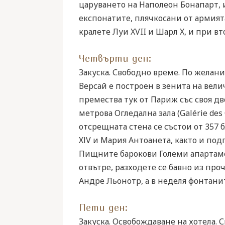
царуването на Наполеон Бонапарт, 
експонатите, плячкосани от армият
кралете Луи XVII и Шарл X, и при в
Четвърти ден:
Закуска. Свободно време. По желани
Версай е построен в зенита на вели
премества тук от Париж със своя дво
метрова Огледална зала (Galérie des
отсрещната стена се състои от 357 
ХІV и Мария Антоанета, както и под
Пищните барокови Големи апартамен
отвътре, разходете се бавно из пр
Андре Льонотр, а в неделя фонтани
Пети ден:
Закуска. Освобождаване на хотела. 