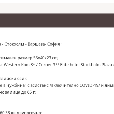
- Стокхолм - Варшава- София ;
ксимален размер 55x40x23 cm;
 Western Kom 3* / Corner 3*/ Elite hotel Stockholm Plaza 
глийски език;
 в чужбина" с асистанс /включително COVID-19/ и лими
 за лица до 65 г.;
160.38 лв двупосочно;