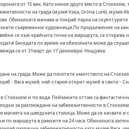
ороната от 15 век. Като никое друго място в Стокхолм, 
жителности на града (музея Vasa, Gröna Lund, музея Ab
кове. Обиколката минава и покрай парка на скулптурите
изнати съвременни художници.По продължение на кан
вяйки се към крайната точка на маршрута, се открива н
одата! Беседата по време на обиколката може да слушате
ежда се от 31март до 17 декември. Нощувка.
дане на града. Може да посетите кметството на Стокхол
раб - Васа музей; най-стария открит музей в света – С
те Стокхолм и по вода. Пейзажите оттам са фантастичн
 лодки за разглеждане на забележителности в Стокхолм
 магията на шведската столица. Може да се качвате и с
и по маршрута в рамките на 24 часа. Обиколката започ
 покрай различни забележителности като музея Васа, у