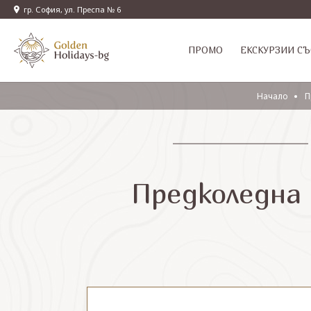
гр. София, ул. Преспа № 6
ПРОМО
EКСКУРЗИИ СЪ
Начало
П
Предколедна 