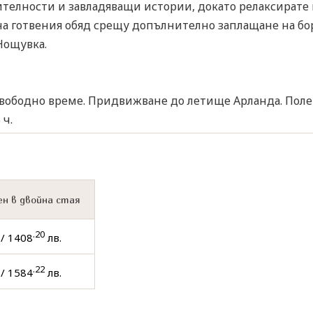
ителности и завладяващи истории, докато релаксирате и
на готвения обяд срещу допълнително заплащане на бор
Нощувка.
Свободно време. Придвижване до летище Арланда. Полет 
 ч.
н в двойна стая
.20
/ 1408
лв.
.22
/ 1584
лв.