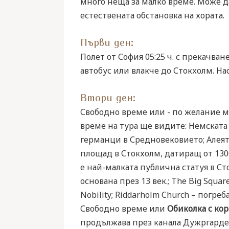
много неща за малко време. Може д
естествената обстановка на хората.
Първи ден:
Полет от София 05:25 ч. с прекачва
автобус или влакче до Стокхолм. На
Втори ден:
Свободно време или - по желание 
време на тура ще видите: Немската 
германци в Средновековието; Алеята 
площад в Стокхолм, датиращ от 1300 
е най-малката публична статуя в Сто
основана през 13 век.; The Big Squar
Nobility; Riddarholm Church – погре
Свободно време или
Обиколка с ко
продължава през канала Дужргарден