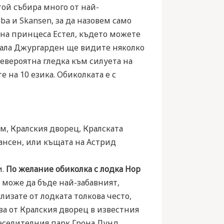
той събира много от най-
ba и Skansen, за да назовем само
 на принцеса Естел, където можете
ала Джургарден ще видите няколко
евероятна гледка към силуета на
 на 10 езика. Обиколката е с
м, Кралския дворец, Кралската
кансен, или къщата на Астрид
и.
По желание обиколка с лодка Hop
 може да бъде най-забавният,
лизате от лодката толкова често,
ва от Кралския дворец в известния
веселителния парк Грона Лунд