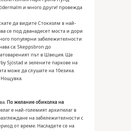
 Södermalm и много други! провежда
искате да видите Стокхолм в най-
ва се под дванадесет моста и дори
много популярни забележителности
ава са: Skeppsbron до
-натовареният път в Швеция. Ще
by Sjöstad и зелените паркове на
ата може да слушате на 10езика.
 Нощувка.
ва.
По желание обиколка на
лаг е най-големият архипелаг в
 разглеждане на забележителности с
ериод от време. Насладете се на