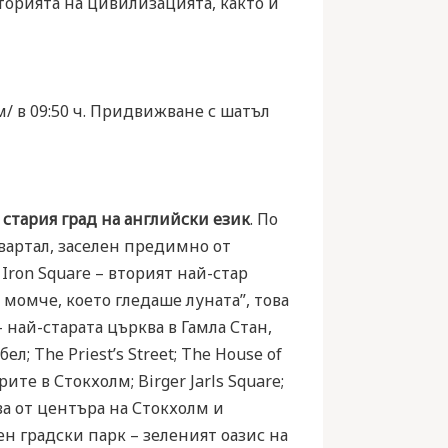
торията на цивилизацията, както и
м/ в 09:50 ч. Придвижване с шатъл
 стария град на английски език
. По
квартал, заселен предимно от
Iron Square – вторият най-стар
о момче, което гледаше луната”, това
– най-старата църква в Гамла Стан,
л; The Priest’s Street; The House of
те в Стокхолм; Birger Jarls Square;
ва от центъра на Стокхолм и
н градски парк – зеленият оазис на