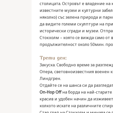
столицата. Островът е владение на к
известните музеи и културни забеле
няколко) със зелена природа и пар
да видите големи скулптури на пр
исторически сгради и музеи. Отпра
Стокхолм – която се вижда само от в
продължителност около 50мин. пров
Трети ден:
Закуска. Свободно време за разглеж
Опера, световноизвестния военен ко
Линдгрен.
Отдайте се на шанса си да разгледа
On-Hop Off
на борда на най-старите
красив и удобен начин да изживеете
колкото искате на различните спирк
Стар град на Стокхолм и минава се