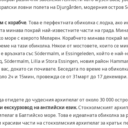
 кралски ловни полета на Djurgården, модерния остров
м с корабче
. Това е перфектната обиколка с лодка, ако 
ута минава покрай най-известните части на града. Мина
ко море с езерото Меларен. Корабчето минава покрай 
еме на тази обиколка. Някои от мостовете, които се мин
 е връзката със Södermalm, и Essingeleden, който е най
 Södermalm, Lilla и Stora Essingen, новия район Hammar
 вас, докато си почивате. Беседата по време на обиколк
ло 2ч и 15мин, провежда се от 31март до 17 декември.
а отидете до чудесния архипелаг от около 30 000 остро
и екскурзовод на английски език.
Стокхолмският архипе
пелаг в Балтийско море. Това е идеалната обиколка за
и красиви части на стокхолмския архипелаг за кратък п