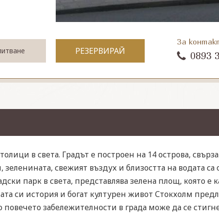
За контак
РЕЗЕРВИРАЙ
питване
0893 
олици в света. Градът е построен на 14 острова, свърза
зеленината, свежият въздух и близостта на водата са 
ски парк в света, представлява зелена площ, която е к
ната си история и богат културен живот Стокхолм пред
о повечето забележителности в града може да се стигн