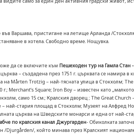
а видите само за един ден активния градски живот, ис
не във Варшава, пристигане на летище Арланда /Стокхол
станяване в хотела. Свободно време. Нощувка.
може да се включите към
Пешеходен тур на Гамла Стан -
църква – създадена през 1751 г. църквата се намира в 
на Mårten Trotzig – най-тясната улица в Стокхолм; The 
г.; Merchant’s Square; Iron Boy – известен като „малкот
кхолм, само 15 см.; Кралския дворец ; The Great Church 
e – най-стария площад в Стокхолм; Музеят на Алфред Нобе
балната църква на Шведските монарси и една от най-стари
рабче по кралския канал Джургарден
- Обиколката започ
 /Djurgården/, който минава през Кралският национале