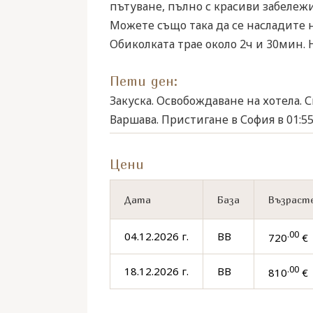
пътуване, пълно с красиви забележ
Можете също така да се насладите 
Обиколката трае около 2ч и 30мин. 
Пети ден:
Закуска. Освобождаване на хотела. 
Варшава. Пристигане в София в 01:55
Цени
Дата
База
Възрасте
.00
04.12.2026 г.
BB
720
€ 
.00
18.12.2026 г.
BB
810
€ 