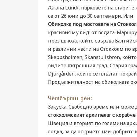
/Gröna Lund/, парковете на старите
се от 26 юни до 30 септември. Или
Обиколка под мостовете на Стокхол
красивия му вид: от водата! Маршр
през шлюза, който свързва Балтийс
и различни части на Стокхолм по вр
Skeppsholmen, Skanstullsbron, който
видите вътрешния град, Стария град,
Djurgården, които се плъзгат покрай
Продължителност на обиколката око
Четвърти ден:
Закуска. Свободно време или може д
стокхолмският архипелаг с корабче 
Швеция и вторият по големина архи
лодка, за да откриете най-добрите 