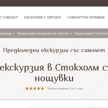
С САМОЛЕТ
ЕКСКУРЗИИ С АВТОБУС
САМОЛЕТНИ ПОЧИВКИ
разници
Предколедни екскурзии със самолет
Предколеден Стокхолм 
Предколедни екскурзии със самолет
екскурзия в Стокхолм с
нощувки
Вашата оценка
5
от
1
глас