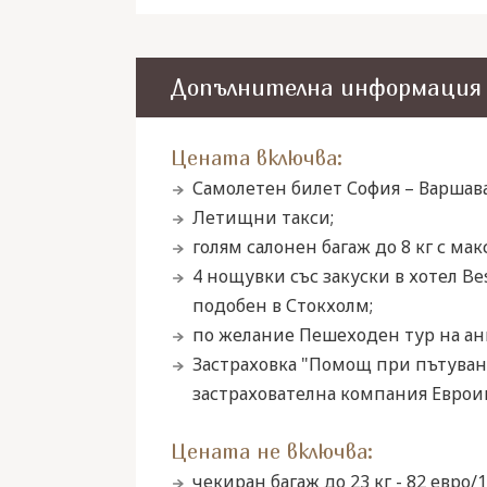
Допълнителна информация
Цената включва:
Самолетен билет София – Варшава 
Летищни такси;
голям салонен багаж до 8 кг с ма
4 нощувки със закуски в хотел Best
подобен в Стокхолм;
по желание Пешеходен тур на ан
Застраховка "Помощ при пътуване
застрахователна компания Евроинс
Цената не включва:
чекиран багаж до 23 кг - 82 евро/