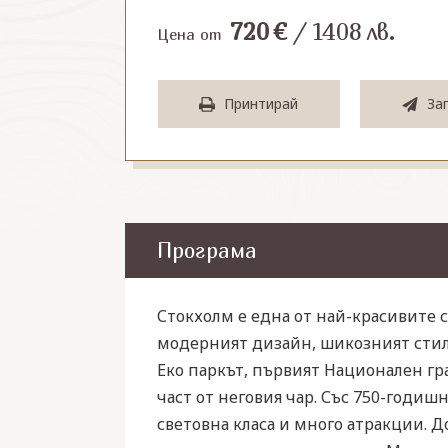
720
€
/
1408
лв.
Цена от
Принтирай
За
Програма
Стокхолм е една от най-красивите ст
модерният дизайн, шикозният стил, 
Еко паркът, първият Национален град
част от неговия чар. Със 750-годиш
световна класа и много атракции. Д