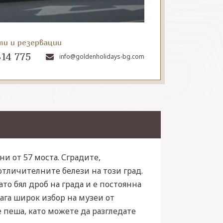
ти и резервации
314 775
info@goldenholidays-bg.com
ни от 57 моста. Сградите,
отличителните белези на този град.
ато бял дроб на града и е постоянна
лага широк избор на музеи от
е пеша, като можете да разгледате