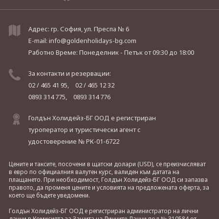
Адрес: гр. София, ул. Преспа № 6
E-mail:
info@goldenholidays-bg.com
Работно Време: Понеделник - Петък
от 09:30 до 18:00
За контакти и резервации:
02 / 465 41 95,
02 / 465 12 32
0893 314 775,
0893 314 776
Голдън Холидейз-БГ ООД е регистриран
туроператор и туристически агент с
удостоверение № РК-01-6722
Цените и таксите, посочени в щатски долари (USD), се преизчисляват
в евро по официалния валутен курс, валиден към датата на
плащането. При необходимост, Голдън Холидейз-БГ ООД си запазва
правото, да променя цените и условията на предложената оферта, за
което ще бъдете уведомени.
Голдън Холидейз-БГ ООД е регистриран администратор на лични
данни в Комисията за Защита на Личните Данни под № 310584 от