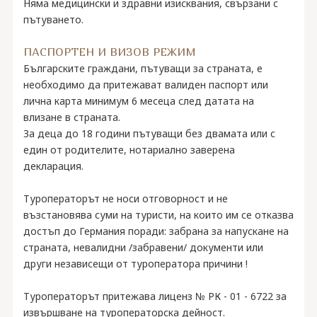
Няма медицински и здравни изисквания, свързани с
пътуването.
ПАСПОРТЕН И ВИЗОВ РЕЖИМ
Българските граждани, пътуващи за страната, е
необходимо да притежават валиден паспорт или
лична карта минимум 6 месеца след датата на
влизане в страната.
За деца до 18 години пътуващи без двамата или с
един от родителите, нотариално заверена
декларация.
Туроператорът не носи отговорност и не
възстановява суми на туристи, на които им се отказва
достъп до Германия поради: забрана за напускане на
страната, невалидни /забравени/ документи или
други независещи от туроператора причини !
Туроператорът притежава лиценз № РК - 01 - 6722 за
извършване на туроператорска дейност.