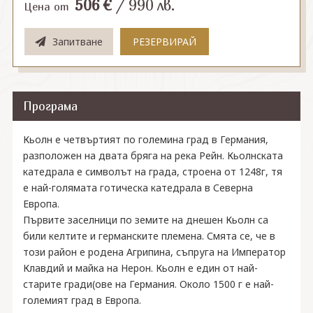
506
€
/
990
лв.
Цена от
Запитване
РЕЗЕРВИРАЙ
Програма
Кьолн е четвъртият по големина град в Германия,
разположен на двата бряга на река Рейн. Кьолнската
катедрала е символът на града, строена от 1248г, тя
е най-голямата готическа катедрала в Северна
Европа.
Първите заселници по земите на днешен Кьолн са
били келтите и германските племена. Смята се, че в
този район е родена Агрипина, съпруга на Император
Клавдий и майка на Нерон. Кьолн е един от най-
старите гради(ове на Германия. Около 1500 г е най-
големият град в Европа.