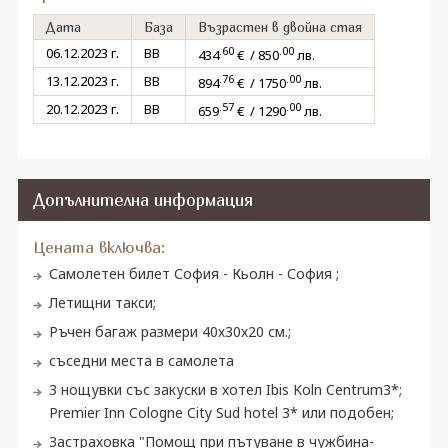
Дата
База
Възрастен в двойна стая
.60
.00
06.12.2023 г.
BB
434
€ / 850
лв.
.76
.00
13.12.2023 г.
BB
894
€ / 1750
лв.
.57
.00
20.12.2023 г.
BB
659
€ / 1290
лв.
Допълнителна информация
Цената включва:
Самолетен билет София - Кьолн - София ;
Летищни такси;
Ръчен багаж размери 40х30х20 см.;
съседни места в самолета
3 нощувки със закуски в хотел Ibis Koln Centrum3*;
Premier Inn Cologne City Sud hotel 3* или подобен;
Застраховка "Помощ при пътуване в чужбина-