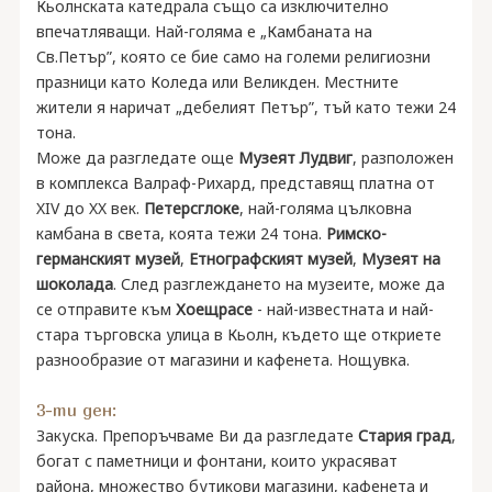
Кьолнската катедрала също са изключително
впечатляващи. Най-голяма е „Камбаната на
Св.Петър”, която се бие само на големи религиозни
празници като Коледа или Великден. Местните
жители я наричат „дебелият Петър”, тъй като тежи 24
тона.
Може да разгледате още
Музеят Лудвиг
, разположен
в комплекса Валраф-Рихард, представящ платна от
XIV до XX век.
Петерсглоке
, най-голяма цълковна
камбана в света, коята тежи 24 тона.
Римско-
германският музей
,
Етнографският музей
,
Музеят на
шоколада
. След разглеждането на музеите, може да
се отправите към
Хоещрасе
- най-известната и най-
стара търговска улица в Кьолн, където ще откриете
разнообразие от магазини и кафенета. Нощувка.
3-ти ден:
Закуска. Препоръчваме Ви да разгледате
Стария град
,
богат с паметници и фонтани, които украсяват
района, множество бутикови магазини, кафенета и