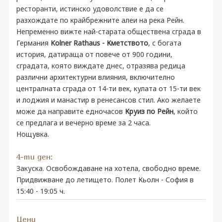
ресторанти, истинско удоволствие е да се
разхождате по крайбрежните алеи на река Рейн.
Непременно вижте най-старата обществена сграда в
Германия
Kolner Rathaus - Кметството
, с богата
история, датираща от повече от 900 години,
сградата, която виждате днес, отразява редица
различни архитектурни влияния, включително
централната сграда от 14-ти век, кулата от 15-ти век
и лоджия и манастир в ренесансов стил. Ако желаете
може да направите едночасов
Круиз по Рейн
, който
се предлага и вечерно време за 2 часа.
Нощувка.
4-ти ден:
Закуска. Освобождаване на хотела, свободно време.
Придвижване до летището. Полет Кьолн - София в
15:40 - 19:05 ч.
Цени