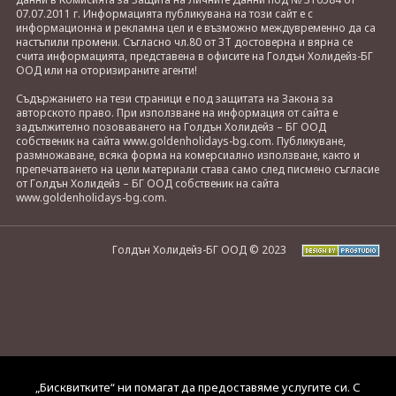
07.07.2011 г. Информацията публикувана на този сайт е с
информационна и рекламна цел и е възможно междувременно да са
настъпили промени. Съгласно чл.80 от ЗТ достоверна и вярна се
счита информацията, представена в офисите на Голдън Холидейз-БГ
ООД или на оторизираните агенти!
Съдържанието на тези страници е под защитата на Закона за
авторското право. При използване на информация от сайта е
задължително позоваването на Голдън Холидейз – БГ ООД
собственик на сайта www.goldenholidays-bg.com. Публикуване,
размножаване, всяка форма на комерсиално използване, както и
препечатването на цели материали става само след писмено съгласие
от Голдън Холидейз – БГ ООД собственик на сайта
www.goldenholidays-bg.com.
Голдън Холидейз-БГ ООД © 2023
„Бисквитките“ ни помагат да предоставяме услугите си. С