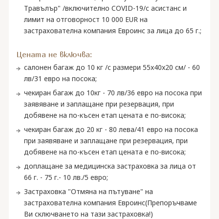
Травълър" /включително COVID-19/с асистанс и
лимит на отговорност 10 000 EUR на
застрахователна компания Евроинс за лица до 65 г.;
Цената не включва:
салонен багаж до 10 кг /с размери 55x40x20 см/ - 60
лв/31 евро на посока;
чекиран багаж до 10кг - 70 лв/36 евро на посока при
заявяване и заплащане при резервация, при
добявене на по-късен етап цената е по-висока;
чекиран багаж до 20 кг - 80 лева/41 евро на посока
при заявяване и заплащане при резервация, при
добявене на по-късен етап цената е по-висока;
доплащане за медицинска застраховка за лица от
66 г. - 75 г.- 10 лв./5 евро;
Застраховка "Отмяна на пътуване" на
застрахователна компания Евроинс(Препоръчваме
Ви сключването на тази застраховка!)