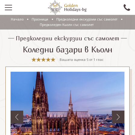
Начало
Празници
Предколедни екскурзии със самолет
ПРОМО
Предколеден Кьолн със самолет
EКСКУРЗИИ СЪС САМОЛЕТ
Предколедни екскурзии със самолет
Коледни базари в Кьолн
ЕКСКУРЗИИ С АВТОБУС
Вашата оценка
5
от
1
глас
САМОЛЕТНИ ПОЧИВКИ
ПОЧИВКИ С АВТОБУС
ПРАЗНИЦИ
ЕКЗОТИКА
КРУИЗИ
Проверка на резервация