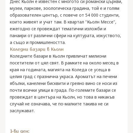
Днес Кьолн е известен с многото си романски църкви,
музеи, паркове, зоологическа градина, той е и голям
образователен център, с повече от 54 000 студенти,
които живеят и учат там. В квартал "Кьолн Мессе",
ежегодно се провеждат тематични изложби и
панаири от различни сфери на културата, изкуството,
а също и промишлеността.
Коледни базари в Кьолн
Коледните базари в Кьолн привличат милиони
посетители от цял свят. В рамките на около месец в
края на годината, магията на Коледа се усеща в
целия град с празнична украса. Ароматът на печени
ябълки, канелени бисквити и греяно вино се носи из
почти всички улици в града. По-големите базари се
провеждат в центъра на Кьолн, но това в никакъв
случай не означава, че по-малките такива не си
заслужават.
1-ви ден: