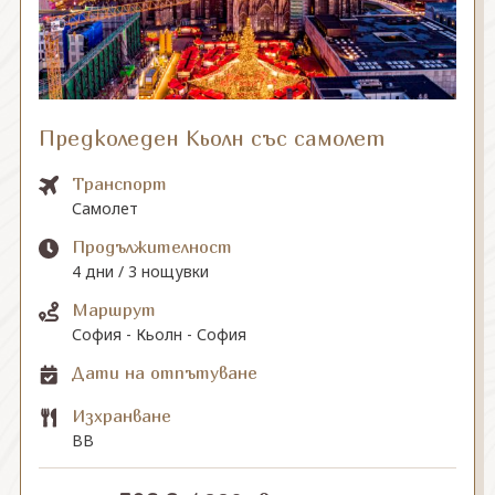
СВЪРЖЕТЕ СЕ С НАС
Предколеден Кьолн със самолет
Транспорт
Самолет
Продължителност
4 дни / 3 нощувки
Маршрут
София - Кьолн - София
Дати на отпътуване
Изхранване
BB