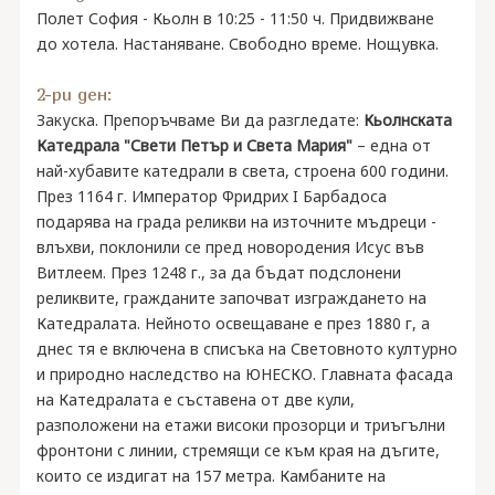
Полет София - Кьолн в 10:25 - 11:50 ч. Придвижване
до хотела. Настаняване. Свободно време. Нощувка.
2-ри ден:
Закуска. Препоръчваме Ви да разгледате:
Кьолнската
Катедрала "Свети Петър и Света Мария"
– една от
най-хубавите катедрали в света, строена 600 години.
През 1164 г. Император Фридрих I Барбадоса
подарява на града реликви на източните мъдреци -
влъхви, поклонили се пред новородения Исус във
Витлеем. През 1248 г., за да бъдат подслонени
реликвите, гражданите започват изграждането на
Катедралата. Нейното освещаване е през 1880 г, а
днес тя е включена в списъка на Световното културно
и природно наследство на ЮНЕСКО. Главната фасада
на Катедралата е съставена от две кули,
разположени на етажи високи прозорци и триъгълни
фронтони с линии, стремящи се към края на дъгите,
които се издигат на 157 метра. Камбаните на