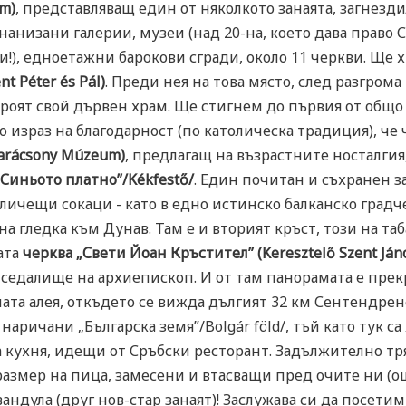
m)
, представляващ един от няколкото занаята, загнездил
нанизани галерии, музеи (над 20-на, което дава право С
), едноетажни барокови сгради, около 11 черкви. Ще х
t Péter és Pál)
. Преди нея на това място, след разгрома
троят свой дървен храм. Ще стигнем до първия от общо
то израз на благодарност (по католическа традиция), ч
arácsony Múzeum)
, предлагащ на възрастните носталгия
„Синьото платно”/Kékfestő/
. Един почитан и съхранен з
личещи сокаци - като в едно истинско балканско градч
на гледка към Дунав. Там е и вторият кръст, този на т
ата
черква „Свети Йоан Кръстител” (Keresztelő Szent Já
о седалище на архиепископ. И от там панорамата е пре
ната алея, откъдето се вижда дългият 32 км Сентендрен
наричани „Българска земя”/Bolgár föld/, тъй като тук с
 кухня, идещи от Сръбски ресторант. Задължително тр
размер на пица, замесени и втасващи пред очите ни (ощ
андула (друг нов-стар занаят)! Заслужава си да посетим