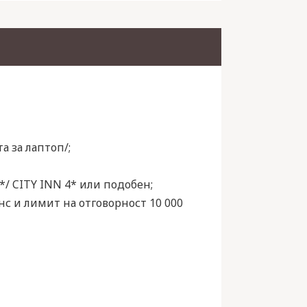
а за лаптоп/;
*/ CITY INN 4* или подобен;
нс и лимит на отговорност 10 000