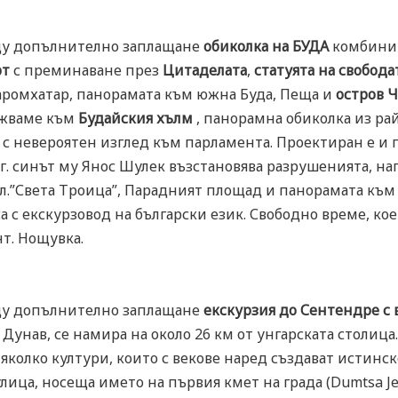
ещу допълнително заплащане
обиколка на БУДА
комбинир
рт
с преминаване през
Цитаделата
,
статуята на свобод
аромхатар, панорамата към южна Буда, Пеща и
остров 
жваме към
Будайския хълм
, панорамна обиколка из ра
 с невероятен изглед към парламента. Проектиран е и 
48г. синът му Янос Шулек възстановява разрушенията, н
 пл.”Света Троица”, Парадният площад и панорамата към
са с екскурзовод на български език. Свободно време, ко
т. Нощувка.
ещу допълнително заплащане
екскурзия до Сентендре с 
Дунав, се намира на около 26 км от унгарската столица. 
яколко култури, които с векове наред създават истинск
улица, носеща името на първия кмет на града (Dumtsa 