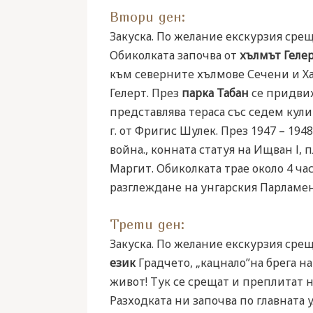
Втори ден:
Закуска. По желание екскурзия ср
Обиколката започва от
хълмът Геле
към северните хълмове Сечени и Х
Гелерт. През
парка Табан
се придви
представлява тераса със седем кули
г. от Фригис Шулек. През 1947 – 19
война., конната статуя на Ищван І,
Маргит. Обиколката трае около 4 ча
разглеждане на унгарския Парламен
Трети ден:
Закуска. По желание екскурзия ср
език
Градчето, „кацнало”на брега на 
живот! Тук се срещат и преплитат н
Разходката ни започва по главната 