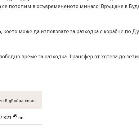
 се потопим в осъвремененото минало! Връщане в Буд
, което може да използвате за разходка с корабче по Д
Свободно време за разходка. Трансфер от хотела до лет
н в двойна стая
.45
/ 821
лв.