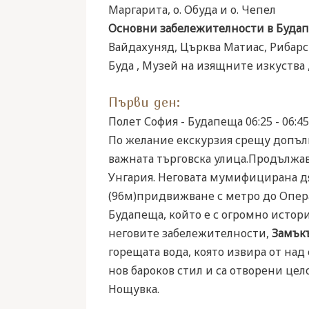
Маргарита, о. Обуда и о. Чепел
Основни забележителности в Буда
Вайдахуняд, Църква Матиас, Рибарс
Буда , Музей на изящните изкуства ,
Първи ден:
Полет София - Будапеща 06:25 - 06:4
По желание екскурзия срещу допъ
важната търговска улица.Продължа
Унгария. Неговата мумифицирана дя
(96м)придвижване с метро до Опера
Будапеща, който е с огромно исто
неговите забележителности,
Замък
горещата вода, която извира от над 
нов бароков стил и са отворени цел
Нощувка.