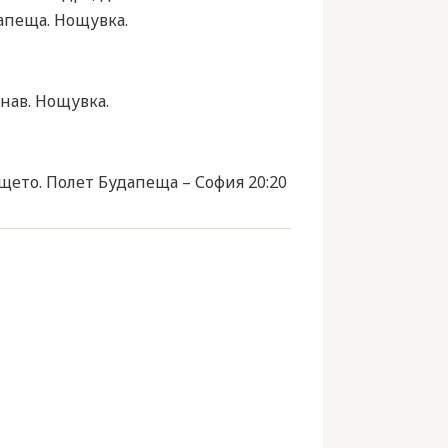
апеща. Нощувка.
унав. Нощувка.
ището. Полет Будапеща – София 20:20