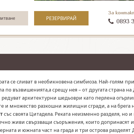
За контак
РЕЗЕРВИРАЙ
питване
0893 
ата се сливат в необикновена симбиоза. Най-голям при
яла по възвишенията,а срещу нея – от другата страна на
е редуват архитектурни шедьоври като перлена огърлиц
е и множество разкошни жилищни сгради, а на брега н
т
със своята Цитадела. Реката неизменно разделя, но и 
вечно живи свързващи съоръжения, които допринасят 
ерната и южната част на града и три острова разделят Д