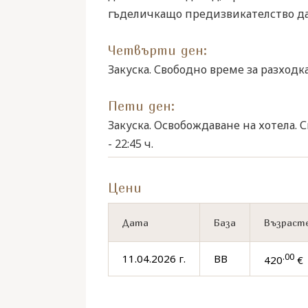
гъделичкащо предизвикателство да
Четвърти ден:
Закуска. Свободно време за разходка
Пети ден:
Закуска. Освобождаване на хотела. 
- 22:45 ч.
Цени
Дата
База
Възрасте
.00
11.04.2026 г.
BB
420
€ 