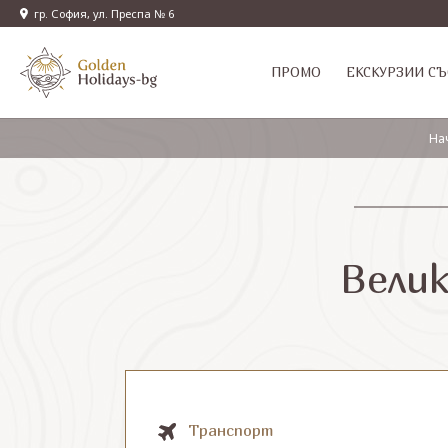
гр. София, ул. Преспа № 6
ПРОМО
EКСКУРЗИИ СЪ
На
Велик
Транспорт