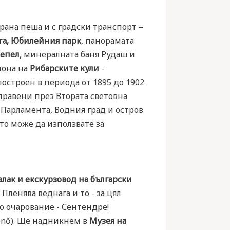
ана пеша и с градски транспорт –
ата, Юбилейния парк
, панорамата
Чепел
, минералната баня Рудаш и
йона на
Рибарските кули
-
построен в периода от 1895 до 1902
аправени през Втората световна
 Парламента, Водния град и остров
ето може да използвате за
влак и екскурзовод на български
Пленява веднага и то - за цял
о очарование - Сентендре!
Jenő). Ще надникнем в
Музея на