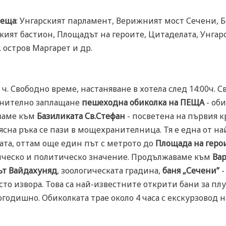
пеща
: Унгарският парламент, Верижният мост Сечени, Б
кият бастион, Площадът на героите, Цитаделата, Унгар
 остров Маргарет и др.
5 ч. Свободно време, настаняване в хотела след 14:00ч. С
лнително заплащане
пешеходна обиколка на ПЕЩА
- оби
ваме към
Базиликата Св.Стефан
- посветена на първия кр
сна ръка се пази в мощехранителница. Тя е една от на
та, оттам още един път с метрото до
Площада на геро
рическо и политическо значение. Продължаваме към
Ва
ът Вайдахуняд
, зоологическата градина,
баня „Сечени”
-
сто извора. Това са най-известните открити бани за плу
огодишно. Обиколката трае около 4 часа с екскурзовод н