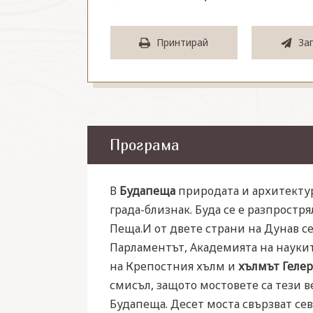
Принтирай
За
Програма
В
Будапеща
природата и архитектур
града-близнак. Буда се е разпростр
Пеща.И от двете страни на Дунав с
Парламентът, Академията на наукит
на Крепостния хълм и
хълмът Гелер
смисъл, защото мостовете са тези 
Будапеща. Десет моста свързват сев