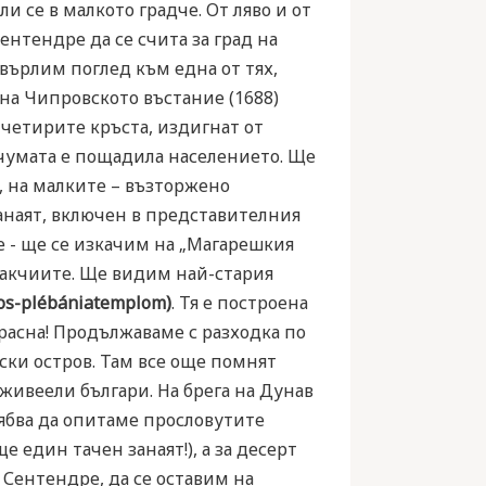
и се в малкото градче. От ляво и от
ентендре да се счита за град на
върлим поглед към една от тях,
 на Чипровското въстание (1688)
 четирите кръста, издигнат от
е чумата е пощадила населението. Ще
, на малките – възторжено
анаят, включен в представителния
е - ще се изкачим на „Магарешкия
абакчиите. Ще видим най-стария
nos-plébániatemplom)
. Тя е построена
красна! Продължаваме с разходка по
ски остров. Там все още помнят
а живеели българи. На брега на Дунав
ябва да опитаме прословутите
е един тачен занаят!), а за десерт
 Сентендре, да се оставим на