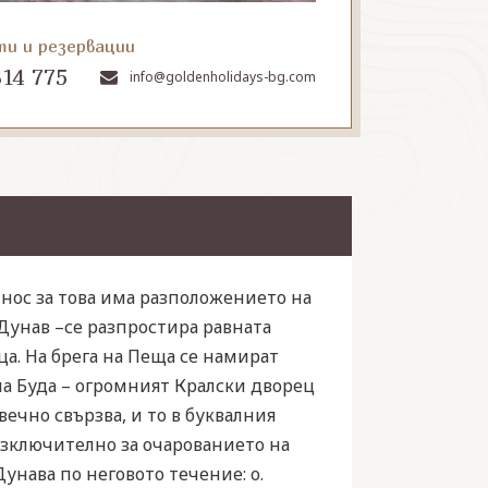
ти и резервации
314 775
info@goldenholidays-bg.com
нос за това има разположението на
 Дунав –се разпростира равната
а. На брега на Пеща се намират
а Буда – огромният Кралски дворец
вечно свързва, и то в буквалния
изключително за очарованието на
унава по неговото течение: о.