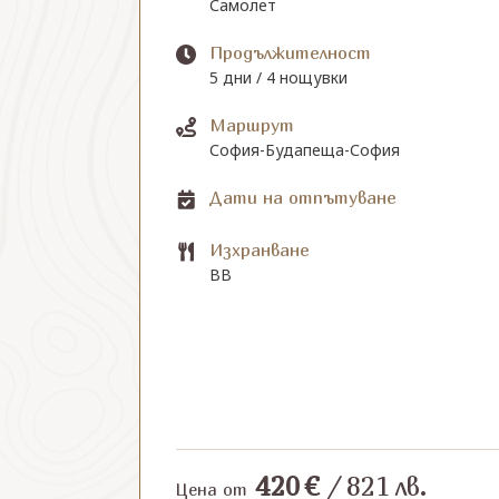
Самолет
Продължителност
5 дни / 4 нощувки
Маршрут
София-Будапеща-София
Дати на отпътуване
Изхранване
BB
420
€
/
821
лв.
Цена от