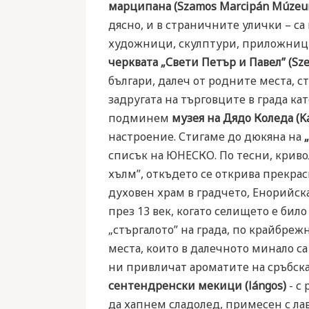
марципана (Szamos Marcipán Múzeu
дясно, и в страничните улички – са 
художници, скулптури, приложници!
черквата „Свети Петър и Павел” (Szen
българи, далеч от родните места, с
задругата на търговците в града ка
подминем
музея на Дядо Коледа (K
настроение. Стигаме до дюкяна на
списък на ЮНЕСКО. По тесни, криво
хълм”, откъдето се открива прекрас
духовен храм в градчето, Енорийск
през 13 век, когато селището е бил
„стъргалото” на града, по крайбреж
места, които в далечното минало са 
ни привличат ароматите на сръбска
сентендренски мекици (lángos)
- с 
да хапнем сладолед, примесен с лав