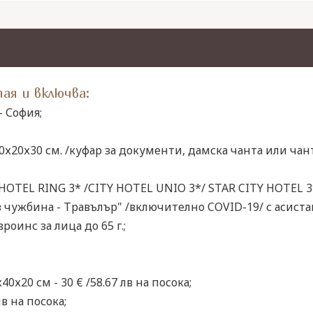
ая и включва:
 София;
х20х30 см. /куфар за документи, дамска чанта или чант
 HOTEL RING 3* /CITY HOTEL UNIO 3*/ STAR CITY HOTEL 3
 чужбина - Травълър" /включително COVID-19/ с асиста
оинс за лица до 65 г.;
0х20 см - 30 € /58.67 лв на посока;
лв на посока;