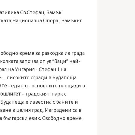
азилика Св.Стефан, Замък
ската Национална Опера , Замъкът
вободно време за разходка из града.
колката започва от ул.”Ваци” най-
ал на Унгария - Стефан I на
й – високите сгради в Будапеща
ите
- един от основните площади в
рошлигет
– градският парк с
 Будапеща е известна с баните и
ване в целия град. Изградени са в
а български език. Свободно време.