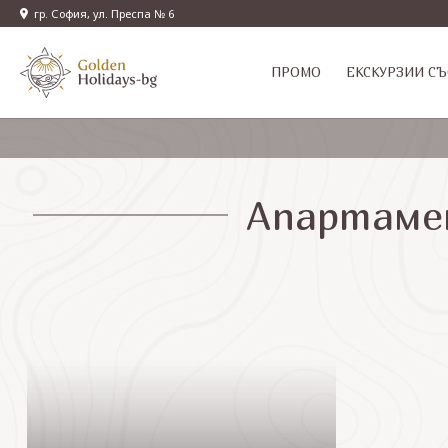
гр. София, ул. Преспа № 6
ПРОМО
EКСКУРЗИИ СЪ
Апартамен