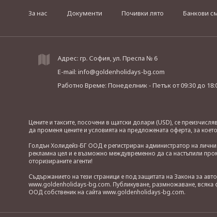
За нас
Документи
Почивки лято
Банкови с
Адрес: гр. София, ул. Преспа № 6
E-mail:
info@goldenholidays-bg.com
Работно Време: Понеделник - Петък
от 09:30 до 18:
Цените и таксите, посочени в щатски долари (USD), се преизчисл
да променя цените и условията на предложената оферта, за коет
Голдън Холидейз-БГ ООД е регистриран администратор на лични д
рекламна цел и е възможно междувременно да са настъпили проме
оторизираните агенти!
Съдържанието на тези страници е под защитата на Закона за авт
www.goldenholidays-bg.com. Публикуване, размножаване, всяка ф
ООД собственик на сайта www.goldenholidays-bg.com.