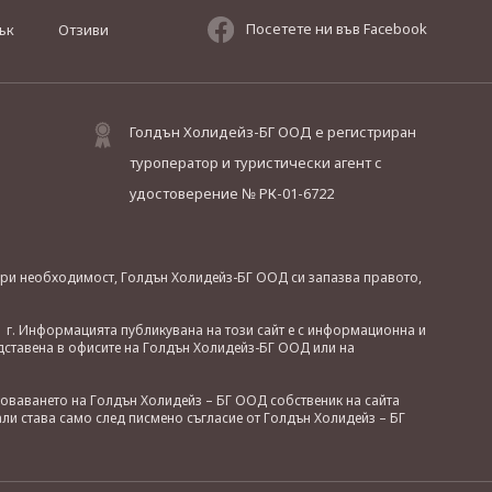
Посетете ни във Facebook
ък
Отзиви
Голдън Холидейз-БГ ООД е регистриран
туроператор и туристически агент с
удостоверение № РК-01-6722
. При необходимост, Голдън Холидейз-БГ ООД си запазва правото,
 г. Информацията публикувана на този сайт е с информационна и
дставена в офисите на Голдън Холидейз-БГ ООД или на
зоваването на Голдън Холидейз – БГ ООД собственик на сайта
ли става само след писмено съгласие от Голдън Холидейз – БГ