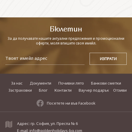
СВЪРЖЕТЕ СЕ С НАС
Бюлетин
За да получавате нашите актуални предложения и промоционални
оферти, моля впишете своя имейл.
За нас
Документи
Почивки лято
Банкови сметки
Застраховки
Блог
Контакти
Ваучер подарък
Отзиви
Посетете ни във Facebook
Адрес: гр. София, ул. Преспа № 6
E-mail:
info@goldenholidays-bg.com