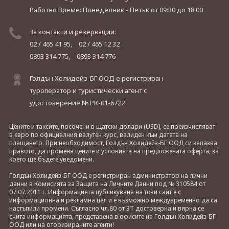
Работно Време: Понеделник - Петък
от 09:30 до 18:00
За контакти и резервации:
02 / 465 41 95,
02 / 465 12 32
0893 314 775,
0893 314 776
Голдън Холидейз-БГ ООД е регистриран
туроператор и туристически агент с
удостоверение № РК-01-6722
Цените и таксите, посочени в щатски долари (USD), се преизчисляват
в евро по официалния валутен курс, валиден към датата на
плащането. При необходимост, Голдън Холидейз-БГ ООД си запазва
правото, да променя цените и условията на предложената оферта, за
което ще бъдете уведомени.
Голдън Холидейз-БГ ООД е регистриран администратор на лични
данни в Комисията за Защита на Личните Данни под № 310584 от
07.07.2011 г. Информацията публикувана на този сайт е с
информационна и рекламна цел и е възможно междувременно да са
настъпили промени. Съгласно чл.80 от ЗТ достоверна и вярна се
счита информацията, представена в офисите на Голдън Холидейз-БГ
ООД или на оторизираните агенти!