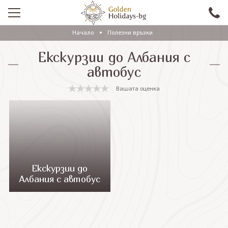
Начало
Полезни връзки
ПРОМО
Екскурзии до Албания с
EКСКУРЗИИ СЪС САМОЛЕТ
автобус
ЕКСКУРЗИИ С АВТОБУС
Вашата оценка
САМОЛЕТНИ ПОЧИВКИ
ПОЧИВКИ С АВТОБУС
ПРАЗНИЦИ
ЕКЗОТИКА
Екскурзии до
Албания с автобус
КРУИЗИ
Проверка на резервация