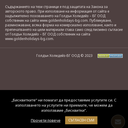
Съдържанието на тези страници е под защитата на Закона за
авторското право. При използване на информация от сайта е
задължително позоваването на Голдън Холидейз – БГ ООД
собственик на сайта www.goldenholidays-bg.com. Публикуване,
размножаване, всяка форма на комерсиално използване, както и
препечатването на цели материали става само след писмено съгласие
от Голдън Холидейз – БГ ООД собственик на сайта
www.goldenholidays-bg.com.
Голдън Холидейз-БГ ООД © 2023
„Бисквитките“ ни помагат да предоставяме услугите си. С
използването на услугите ни приемате, че можем да
използваме „бисквитки“.
Прочети повече
СЪГЛАСЕН СЪМ