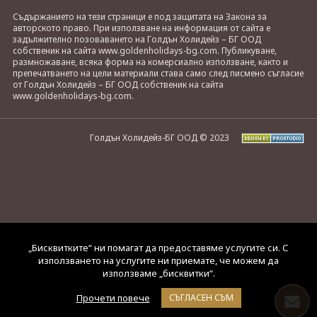
Съдържанието на тези страници е под защитата на Закона за
авторското право. При използване на информация от сайта е
задължително позоваването на Голдън Холидейз – БГ ООД
собственик на сайта www.goldenholidays-bg.com. Публикуване,
размножаване, всяка форма на комерсиално използване, както и
препечатването на цели материали става само след писмено съгласие
от Голдън Холидейз – БГ ООД собственик на сайта
www.goldenholidays-bg.com.
Голдън Холидейз-БГ ООД © 2023
„Бисквитките“ ни помагат да предоставяме услугите си. С
използването на услугите ни приемате, че можем да
използваме „бисквитки“.
Прочети повече
СЪГЛАСЕН СЪМ