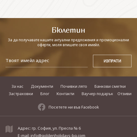
СВЪРЖЕТЕ СЕ С НАС
Бюлетин
За да получавате нашите актуални предложения и промоционални
оферти, моля впишете своя имейл.
За нас
Документи
Почивки лято
Банкови сметки
Застраховки
Блог
Контакти
Ваучер подарък
Отзиви
Посетете ни във Facebook
Адрес: гр. София, ул. Преспа № 6
E-mail:
info@goldenholidays-bg.com