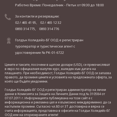
Работно Време: Понеделник - Петък
от 09:30 до 18:00
За контакти и резервации:
02 / 465 41 95,
02 / 465 12 32
0893 314 775,
0893 314 776
Голдън Холидейз-БГ ООД е регистриран
туроператор и туристически агент с
удостоверение № РК-01-6722
Цените и таксите, посочени в щатски долари (USD), се преизчисляват
в евро по официалния валутен курс, валиден към датата на
плащането. При необходимост, Голдън Холидейз-БГ ООД си запазва
правото, да променя цените и условията на предложената оферта, за
което ще бъдете уведомени.
Голдън Холидейз-БГ ООД е регистриран администратор на лични
данни в Комисията за Защита на Личните Данни под № 310584 от
07.07.2011 г. Информацията публикувана на този сайт е с
информационна и рекламна цел и е възможно междувременно да са
настъпили промени. Съгласно чл.80 от ЗТ достоверна и вярна се
счита информацията, представена в офисите на Голдън Холидейз-БГ
ООД или на оторизираните агенти!