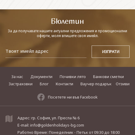
СВЪРЖЕТЕ СЕ С НАС
Бюлетин
За да получавате нашите актуални предложения и промоционални
оферти, моля впишете своя имейл.
За нас
Документи
Почивки лято
Банкови сметки
Застраховки
Блог
Контакти
Ваучер подарък
Отзиви
Посетете ни във Facebook
Адрес: гр. София, ул. Преспа № 6
E-mail:
info@goldenholidays-bg.com
Работно Време: Понеделник - Петък
от 09:30 до 18:00