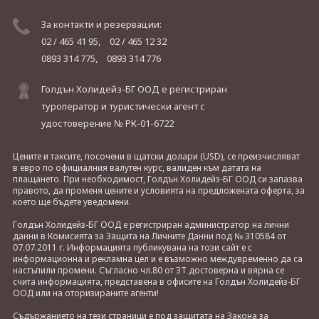
За контакти и резервации:
02 / 465 41 95,
02 / 465 12 32
0893 314 775,
0893 314 776
Голдън Холидейз-БГ ООД е регистриран
туроператор и туристически агент с
удостоверение № РК-01-6722
Цените и таксите, посочени в щатски долари (USD), се преизчисляват
в евро по официалния валутен курс, валиден към датата на
плащането. При необходимост, Голдън Холидейз-БГ ООД си запазва
правото, да променя цените и условията на предложената оферта, за
което ще бъдете уведомени.
Голдън Холидейз-БГ ООД е регистриран администратор на лични
данни в Комисията за Защита на Личните Данни под № 310584 от
07.07.2011 г. Информацията публикувана на този сайт е с
информационна и рекламна цел и е възможно междувременно да са
настъпили промени. Съгласно чл.80 от ЗТ достоверна и вярна се
счита информацията, представена в офисите на Голдън Холидейз-БГ
ООД или на оторизираните агенти!
Съдържанието на тези страници е под защитата на Закона за