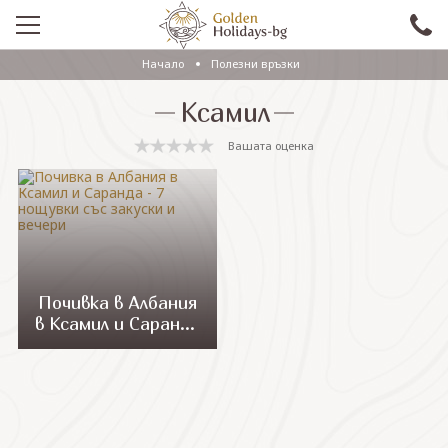
Начало
Полезни връзки
ПРОМО
Ксамил
EКСКУРЗИИ СЪС САМОЛЕТ
Вашата оценка
ЕКСКУРЗИИ С АВТОБУС
САМОЛЕТНИ ПОЧИВКИ
ПОЧИВКИ С АВТОБУС
ПРАЗНИЦИ
Почивка в Албания
в Ксамил и Саранда
ЕКЗОТИКА
- 7 нощувки със
закуски и вечери
КРУИЗИ
Проверка на резервация