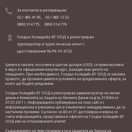
За контакти и резервации:
02 / 465 41 95,
02 / 465 12 32
0893 314 775,
0893 314 776
Голдън Холидейз-БГ ООД е регистриран
туроператор и туристически агент с
удостоверение № РК-01-6722
Цените и таксите, посочени в щатски долари (USD), се преизчисляват
в евро по официалния валутен курс, валиден към датата на
плащането. При необходимост, Голдън Холидейз-БГ ООД си запазва
правото, да променя цените и условията на предложената оферта, за
което ще бъдете уведомени.
Голдън Холидейз-БГ ООД е регистриран администратор на лични
данни в Комисията за Защита на Личните Данни под № 310584 от
07.07.2011 г. Информацията публикувана на този сайт е с
информационна и рекламна цел и е възможно междувременно да са
настъпили промени. Съгласно чл.80 от ЗТ достоверна и вярна се
счита информацията, представена в офисите на Голдън Холидейз-БГ
ООД или на оторизираните агенти!
Съдържанието на тези страници е под защитата на Закона за