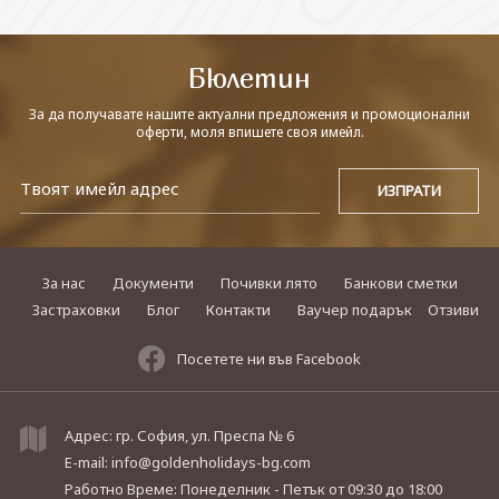
СВЪРЖЕТЕ СЕ С НАС
Бюлетин
За да получавате нашите актуални предложения и промоционални
оферти, моля впишете своя имейл.
За нас
Документи
Почивки лято
Банкови сметки
Застраховки
Блог
Контакти
Ваучер подарък
Отзиви
Посетете ни във Facebook
Адрес: гр. София, ул. Преспа № 6
E-mail:
info@goldenholidays-bg.com
Работно Време: Понеделник - Петък
от 09:30 до 18:00