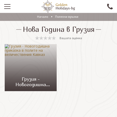
Начало
Полезни връзки
ПРОМО
Нова Година в Грузия
EКСКУРЗИИ СЪС САМОЛЕТ
Вашата оценка
ЕКСКУРЗИИ С АВТОБУС
САМОЛЕТНИ ПОЧИВКИ
ПОЧИВКИ С АВТОБУС
ПРАЗНИЦИ
Грузия -
Новогодишна
ЕКЗОТИКА
приказка в полите
на величествения
КРУИЗИ
Кавказ
Проверка на резервация