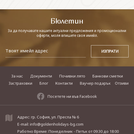
СВЪРЖЕТЕ СЕ С НАС
Бюлетин
За да получавате нашите актуални предложения и промоционални
оферти, моля впишете своя имейл.
За нас
Документи
Почивки лято
Банкови сметки
Застраховки
Блог
Контакти
Ваучер подарък
Отзиви
Посетете ни във Facebook
Адрес: гр. София, ул. Преспа № 6
E-mail:
info@goldenholidays-bg.com
Работно Време: Понеделник - Петък
от 09:30 до 18:00