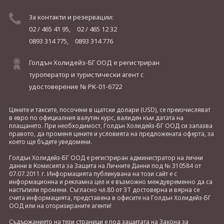
За контакти и резервации:
02 / 465 41 95,
02 / 465 12 32
0893 314 775,
0893 314 776
Голдън Холидейз-БГ ООД е регистриран
туроператор и туристически агент с
удостоверение № РК-01-6722
Цените и таксите, посочени в щатски долари (USD), се преизчисляват
в евро по официалния валутен курс, валиден към датата на
плащането. При необходимост, Голдън Холидейз-БГ ООД си запазва
правото, да променя цените и условията на предложената оферта, за
което ще бъдете уведомени.
Голдън Холидейз-БГ ООД е регистриран администратор на лични
данни в Комисията за Защита на Личните Данни под № 310584 от
07.07.2011 г. Информацията публикувана на този сайт е с
информационна и рекламна цел и е възможно междувременно да са
настъпили промени. Съгласно чл.80 от ЗТ достоверна и вярна се
счита информацията, представена в офисите на Голдън Холидейз-БГ
ООД или на оторизираните агенти!
Съдържанието на тези страници е под защитата на Закона за