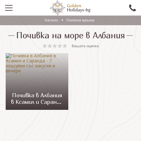
Начало
Полезни връзки
ПРОМО
Почивка на море в Албания
EКСКУРЗИИ СЪС САМОЛЕТ
Вашата оценка
ЕКСКУРЗИИ С АВТОБУС
САМОЛЕТНИ ПОЧИВКИ
ПОЧИВКИ С АВТОБУС
ПРАЗНИЦИ
Почивка в Албания
в Ксамил и Саранда
ЕКЗОТИКА
- 7 нощувки със
закуски и вечери
КРУИЗИ
Проверка на резервация