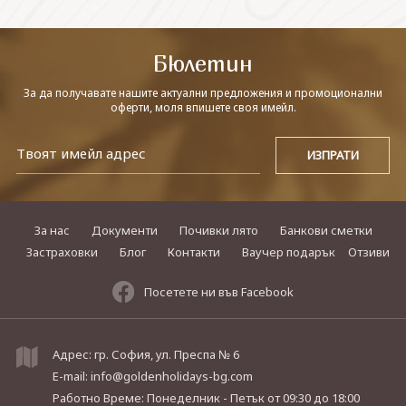
СВЪРЖЕТЕ СЕ С НАС
Бюлетин
За да получавате нашите актуални предложения и промоционални
оферти, моля впишете своя имейл.
За нас
Документи
Почивки лято
Банкови сметки
Застраховки
Блог
Контакти
Ваучер подарък
Отзиви
Посетете ни във Facebook
Адрес: гр. София, ул. Преспа № 6
E-mail:
info@goldenholidays-bg.com
Работно Време: Понеделник - Петък
от 09:30 до 18:00