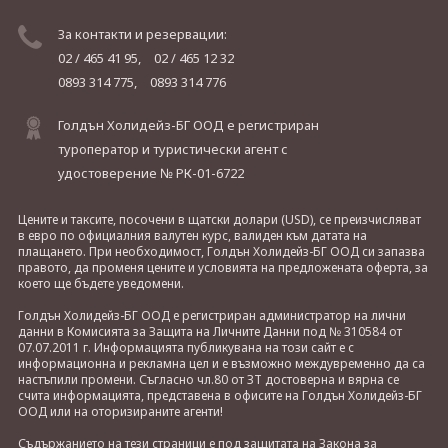
За контакти и резервации:
02 / 465 41 95,
02 / 465 12 32
0893 314 775,
0893 314 776
Голдън Холидейз-БГ ООД е регистриран
туроператор и туристически агент с
удостоверение № РК-01-6722
Цените и таксите, посочени в щатски долари (USD), се преизчисляват
в евро по официалния валутен курс, валиден към датата на
плащането. При необходимост, Голдън Холидейз-БГ ООД си запазва
правото, да променя цените и условията на предложената оферта, за
което ще бъдете уведомени.
Голдън Холидейз-БГ ООД е регистриран администратор на лични
данни в Комисията за Защита на Личните Данни под № 310584 от
07.07.2011 г. Информацията публикувана на този сайт е с
информационна и рекламна цел и е възможно междувременно да са
настъпили промени. Съгласно чл.80 от ЗТ достоверна и вярна се
счита информацията, представена в офисите на Голдън Холидейз-БГ
ООД или на оторизираните агенти!
Съдържанието на тези страници е под защитата на Закона за