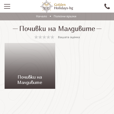
Начало
Полезни връзки
ПРОМО
Почивки на Малдивите
EКСКУРЗИИ СЪС САМОЛЕТ
Вашата оценка
ЕКСКУРЗИИ С АВТОБУС
САМОЛЕТНИ ПОЧИВКИ
ПОЧИВКИ С АВТОБУС
ПРАЗНИЦИ
Почивки на
Малдивите
ЕКЗОТИКА
КРУИЗИ
Проверка на резервация