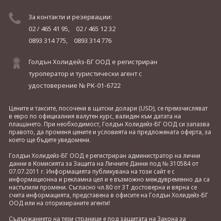
За контакти и резервации:
02 / 465 41 95,
02 / 465 12 32
0893 314 775,
0893 314 776
Голдън Холидейз-БГ ООД е регистриран
туроператор и туристически агент с
удостоверение № РК-01-6722
Цените и таксите, посочени в щатски долари (USD), се преизчисляват
в евро по официалния валутен курс, валиден към датата на
плащането. При необходимост, Голдън Холидейз-БГ ООД си запазва
правото, да променя цените и условията на предложената оферта, за
което ще бъдете уведомени.
Голдън Холидейз-БГ ООД е регистриран администратор на лични
данни в Комисията за Защита на Личните Данни под № 310584 от
07.07.2011 г. Информацията публикувана на този сайт е с
информационна и рекламна цел и е възможно междувременно да са
настъпили промени. Съгласно чл.80 от ЗТ достоверна и вярна се
счита информацията, представена в офисите на Голдън Холидейз-БГ
ООД или на оторизираните агенти!
Съдържанието на тези страници е под защитата на Закона за