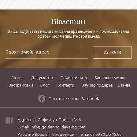
СВЪРЖЕТЕ СЕ С НАС
Бюлетин
За да получавате нашите актуални предложения и промоционални
оферти, моля впишете своя имейл.
За нас
Документи
Почивки лято
Банкови сметки
Застраховки
Блог
Контакти
Ваучер подарък
Отзиви
Посетете ни във Facebook
Адрес: гр. София, ул. Преспа № 6
E-mail:
info@goldenholidays-bg.com
Работно Време: Понеделник - Петък
от 09:30 до 18:00