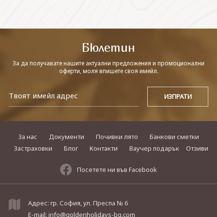
СВЪРЖЕТЕ СЕ С НАС
Бюлетин
За да получавате нашите актуални предложения и промоционални
оферти, моля впишете своя имейл.
За нас
Документи
Почивки лято
Банкови сметки
Застраховки
Блог
Контакти
Ваучер подарък
Отзиви
Посетете ни във Facebook
Адрес: гр. София, ул. Преспа № 6
E-mail:
info@goldenholidays-bg.com