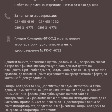
Работно Време: Понеделник - Петък
от 09:30 до 18:00
За контакти и резервации:
02 / 465 41 95,
02 / 465 12 32
0893 314 775,
0893 314 776
Голдън Холидейз-БГ ООД е регистриран
туроператор и туристически агент с
удостоверение № РК-01-6722
Цените и таксите, посочени в щатски долари (USD), се преизчисляват
в евро по официалния валутен курс, валиден към датата на
плащането. При необходимост, Голдън Холидейз-БГ ООД си запазва
правото, да променя цените и условията на предложената оферта, за
което ще бъдете уведомени.
Голдън Холидейз-БГ ООД е регистриран администратор на лични
данни в Комисията за Защита на Личните Данни под № 310584 от
07.07.2011 г. Информацията публикувана на този сайт е с
информационна и рекламна цел и е възможно междувременно да са
настъпили промени. Съгласно чл.80 от ЗТ достоверна и вярна се
счита информацията, представена в офисите на Голдън Холидейз-БГ
ООД или на оторизираните агенти!