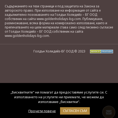
Съдържанието на тези страници е под защитата на Закона за
авторското право. При използване на информация от сайта е
задължително позоваването на Голдън Холидейз – БГ ООД
собственик на сайта www.goldenholidays-bg.com. Публикуване,
размножаване, всяка форма на комерсиално използване, както и
препечатването на цели материали става само след писмено съгласие
от Голдън Холидейз – БГ ООД собственик на сайта
www.goldenholidays-bg.com.
Голдън Холидейз-БГ ООД © 2023
„Бисквитките“ ни помагат да предоставяме услугите си. С
използването на услугите ни приемате, че можем да
използваме „бисквитки“.
Прочети повече
СЪГЛАСЕН СЪМ