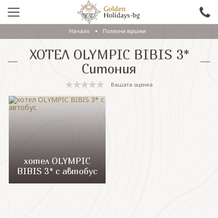
Начало
Полезни връзки
ПРОМО
ХОТЕЛ OLYMPIC BIBIS 3*
EКСКУРЗИИ СЪС САМОЛЕТ
Ситония
ЕКСКУРЗИИ С АВТОБУС
Вашата оценка
САМОЛЕТНИ ПОЧИВКИ
ПОЧИВКИ С АВТОБУС
ПРАЗНИЦИ
ЕКЗОТИКА
хотел OLYMPIC
BIBIS 3* с автобус
КРУИЗИ
Проверка на резервация