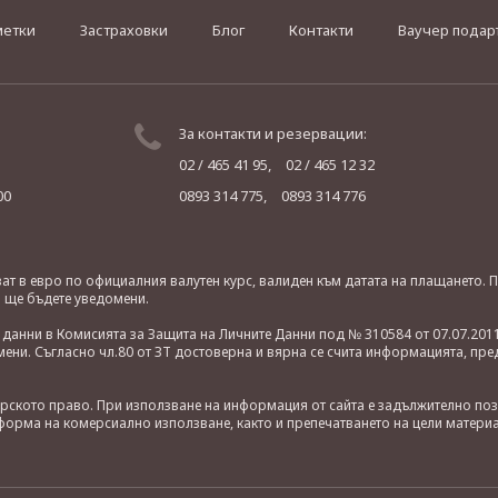
метки
Застраховки
Блог
Контакти
Ваучер подар
За контакти и резервации:
02 / 465 41 95,
02 / 465 12 32
00
0893 314 775,
0893 314 776
яват в евро по официалния валутен курс, валиден към датата на плащането
о ще бъдете уведомени.
анни в Комисията за Защита на Личните Данни под № 310584 от 07.07.2011
ни. Съгласно чл.80 от ЗТ достоверна и вярна се счита информацията, пре
орското право. При използване на информация от сайта е задължително по
орма на комерсиално използване, както и препечатването на цели материа