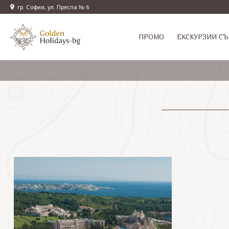
гр. София, ул. Преспа № 6
ПРОМО
EКСКУРЗИИ СЪ