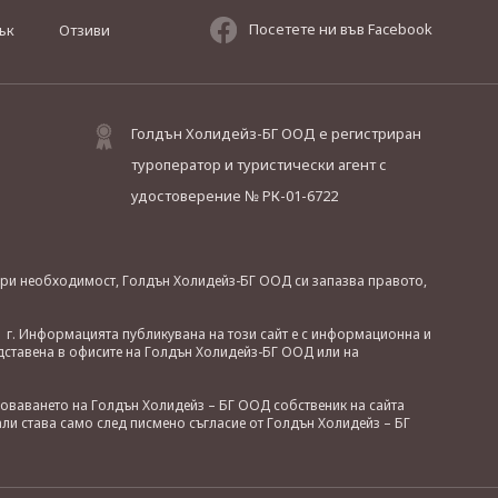
Посетете ни във Facebook
ък
Отзиви
Голдън Холидейз-БГ ООД е регистриран
туроператор и туристически агент с
удостоверение № РК-01-6722
. При необходимост, Голдън Холидейз-БГ ООД си запазва правото,
 г. Информацията публикувана на този сайт е с информационна и
дставена в офисите на Голдън Холидейз-БГ ООД или на
зоваването на Голдън Холидейз – БГ ООД собственик на сайта
ли става само след писмено съгласие от Голдън Холидейз – БГ