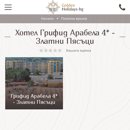
Начало
Полезни връзки
ПРОМО
Хотел Грифид Арабела 4* -
EКСКУРЗИИ СЪС САМОЛЕТ
Златни Пясъци
ЕКСКУРЗИИ С АВТОБУС
Вашата оценка
САМОЛЕТНИ ПОЧИВКИ
ПОЧИВКИ С АВТОБУС
ПРАЗНИЦИ
ЕКЗОТИКА
Грифид Арабела 4*
- Златни Пясъци
КРУИЗИ
Проверка на резервация