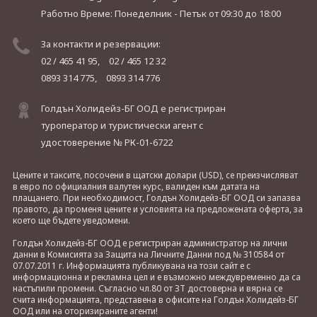
Работно Време: Понеделник - Петък
от 09:30 до 18:00
За контакти и резервации:
02 / 465 41 95,
02 / 465 12 32
0893 314 775,
0893 314 776
Голдън Холидейз-БГ ООД е регистриран
туроператор и туристически агент с
удостоверение № РК-01-6722
Цените и таксите, посочени в щатски долари (USD), се преизчисляват
в евро по официалния валутен курс, валиден към датата на
плащането. При необходимост, Голдън Холидейз-БГ ООД си запазва
правото, да променя цените и условията на предложената оферта, за
което ще бъдете уведомени.
Голдън Холидейз-БГ ООД е регистриран администратор на лични
данни в Комисията за Защита на Личните Данни под № 310584 от
07.07.2011 г. Информацията публикувана на този сайт е с
информационна и рекламна цел и е възможно междувременно да са
настъпили промени. Съгласно чл.80 от ЗТ достоверна и вярна се
счита информацията, представена в офисите на Голдън Холидейз-БГ
ООД или на оторизираните агенти!