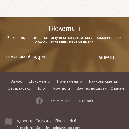
СВЪРЖЕТЕ СЕ С НАС
Бюлетин
За да получавате нашите актуални предложения и промоционални
оферти, моля впишете своя имейл.
За нас
Документи
Почивки лято
Банкови сметки
Застраховки
Блог
Контакти
Ваучер подарък
Отзиви
Посетете ни във Facebook
Адрес: гр. София, ул. Преспа № 6
E-mail:
info@goldenholidays-bg.com