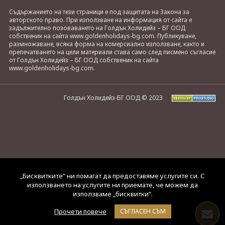
Съдържанието на тези страници е под защитата на Закона за
авторското право. При използване на информация от сайта е
задължително позоваването на Голдън Холидейз – БГ ООД
собственик на сайта www.goldenholidays-bg.com. Публикуване,
размножаване, всяка форма на комерсиално използване, както и
препечатването на цели материали става само след писмено съгласие
от Голдън Холидейз – БГ ООД собственик на сайта
www.goldenholidays-bg.com.
Голдън Холидейз-БГ ООД © 2023
„Бисквитките“ ни помагат да предоставяме услугите си. С
използването на услугите ни приемате, че можем да
използваме „бисквитки“.
Прочети повече
СЪГЛАСЕН СЪМ