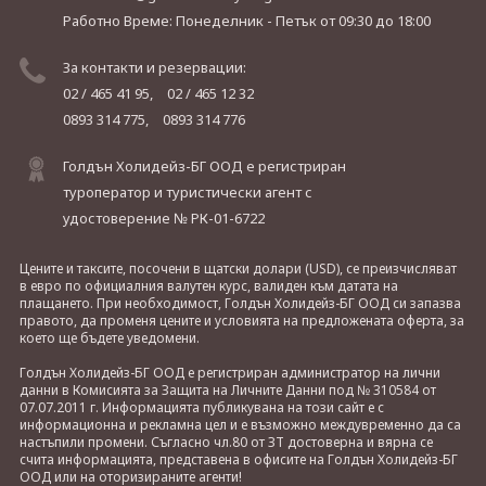
Работно Време: Понеделник - Петък
от 09:30 до 18:00
За контакти и резервации:
02 / 465 41 95,
02 / 465 12 32
0893 314 775,
0893 314 776
Голдън Холидейз-БГ ООД е регистриран
туроператор и туристически агент с
удостоверение № РК-01-6722
Цените и таксите, посочени в щатски долари (USD), се преизчисляват
в евро по официалния валутен курс, валиден към датата на
плащането. При необходимост, Голдън Холидейз-БГ ООД си запазва
правото, да променя цените и условията на предложената оферта, за
което ще бъдете уведомени.
Голдън Холидейз-БГ ООД е регистриран администратор на лични
данни в Комисията за Защита на Личните Данни под № 310584 от
07.07.2011 г. Информацията публикувана на този сайт е с
информационна и рекламна цел и е възможно междувременно да са
настъпили промени. Съгласно чл.80 от ЗТ достоверна и вярна се
счита информацията, представена в офисите на Голдън Холидейз-БГ
ООД или на оторизираните агенти!