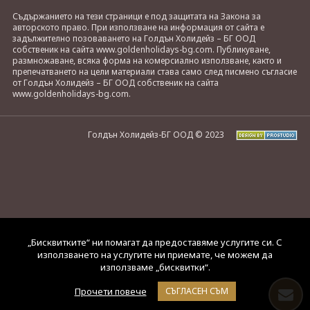
Съдържанието на тези страници е под защитата на Закона за
авторското право. При използване на информация от сайта е
задължително позоваването на Голдън Холидейз – БГ ООД
собственик на сайта www.goldenholidays-bg.com. Публикуване,
размножаване, всяка форма на комерсиално използване, както и
препечатването на цели материали става само след писмено съгласие
от Голдън Холидейз – БГ ООД собственик на сайта
www.goldenholidays-bg.com.
Голдън Холидейз-БГ ООД © 2023
„Бисквитките“ ни помагат да предоставяме услугите си. С
използването на услугите ни приемате, че можем да
използваме „бисквитки“.
Прочети повече
СЪГЛАСЕН СЪМ