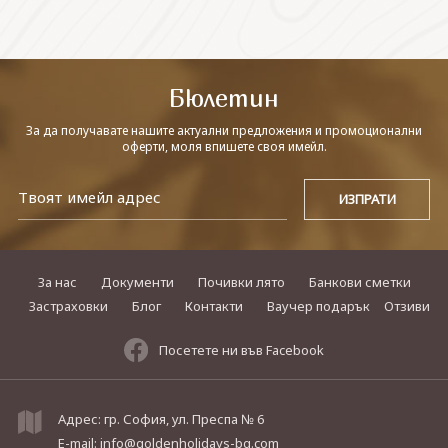
СВЪРЖЕТЕ СЕ С НАС
Бюлетин
За да получавате нашите актуални предложения и промоционални
оферти, моля впишете своя имейл.
За нас
Документи
Почивки лято
Банкови сметки
Застраховки
Блог
Контакти
Ваучер подарък
Отзиви
Посетете ни във Facebook
Адрес: гр. София, ул. Преспа № 6
E-mail:
info@goldenholidays-bg.com