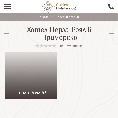
Начало
Полезни връзки
ПРОМО
Хотел Перла Роял в
EКСКУРЗИИ СЪС САМОЛЕТ
Приморско
ЕКСКУРЗИИ С АВТОБУС
Вашата оценка
САМОЛЕТНИ ПОЧИВКИ
ПОЧИВКИ С АВТОБУС
ПРАЗНИЦИ
ЕКЗОТИКА
Перла Роял 5*
КРУИЗИ
Проверка на резервация