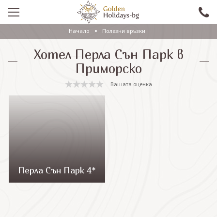
Начало
Полезни връзки
ПРОМО
Хотел Перла Сън Парк в
EКСКУРЗИИ СЪС САМОЛЕТ
Приморско
ЕКСКУРЗИИ С АВТОБУС
Вашата оценка
САМОЛЕТНИ ПОЧИВКИ
ПОЧИВКИ С АВТОБУС
ПРАЗНИЦИ
ЕКЗОТИКА
Перла Сън Парк 4*
КРУИЗИ
Проверка на резервация