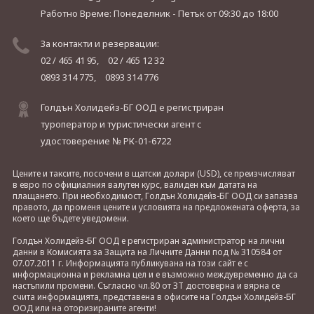
Работно Време: Понеделник - Петък
от 09:30 до 18:00
За контакти и резервации:
02 / 465 41 95,
02 / 465 12 32
0893 314 775,
0893 314 776
Голдън Холидейз-БГ ООД е регистриран
туроператор и туристически агент с
удостоверение № РК-01-6722
Цените и таксите, посочени в щатски долари (USD), се преизчисляват
в евро по официалния валутен курс, валиден към датата на
плащането. При необходимост, Голдън Холидейз-БГ ООД си запазва
правото, да променя цените и условията на предложената оферта, за
което ще бъдете уведомени.
Голдън Холидейз-БГ ООД е регистриран администратор на лични
данни в Комисията за Защита на Личните Данни под № 310584 от
07.07.2011 г. Информацията публикувана на този сайт е с
информационна и рекламна цел и е възможно междувременно да са
настъпили промени. Съгласно чл.80 от ЗТ достоверна и вярна се
счита информацията, представена в офисите на Голдън Холидейз-БГ
ООД или на оторизираните агенти!