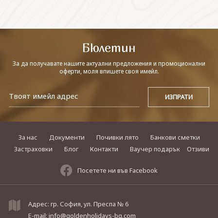
СВЪРЖЕТЕ СЕ С НАС
Бюлетин
За да получавате нашите актуални предложения и промоционални
оферти, моля впишете своя имейл.
За нас
Документи
Почивки лято
Банкови сметки
Застраховки
Блог
Контакти
Ваучер подарък
Отзиви
Посетете ни във Facebook
Адрес: гр. София, ул. Преспа № 6
E-mail:
info@goldenholidays-bg.com