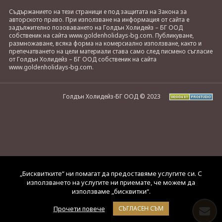
Съдържанието на тези страници е под защитата на Закона за
авторското право. При използване на информация от сайта е
задължително позоваването на Голдън Холидейз – БГ ООД
собственик на сайта www.goldenholidays-bg.com. Публикуване,
размножаване, всяка форма на комерсиално използване, както и
препечатването на цели материали става само след писмено съгласие
от Голдън Холидейз – БГ ООД собственик на сайта
www.goldenholidays-bg.com.
Голдън Холидейз-БГ ООД © 2023
„Бисквитките“ ни помагат да предоставяме услугите си. С
използването на услугите ни приемате, че можем да
използваме „бисквитки“.
Прочети повече
СЪГЛАСЕН СЪМ