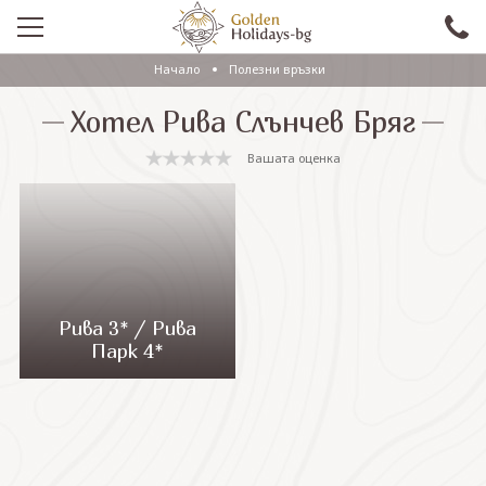
Начало
Полезни връзки
ПРОМО
Хотел Рива Слънчев Бряг
EКСКУРЗИИ СЪС САМОЛЕТ
Вашата оценка
ЕКСКУРЗИИ С АВТОБУС
САМОЛЕТНИ ПОЧИВКИ
ПОЧИВКИ С АВТОБУС
ПРАЗНИЦИ
Рива 3* / Рива
Парк 4*
ЕКЗОТИКА
КРУИЗИ
Проверка на резервация