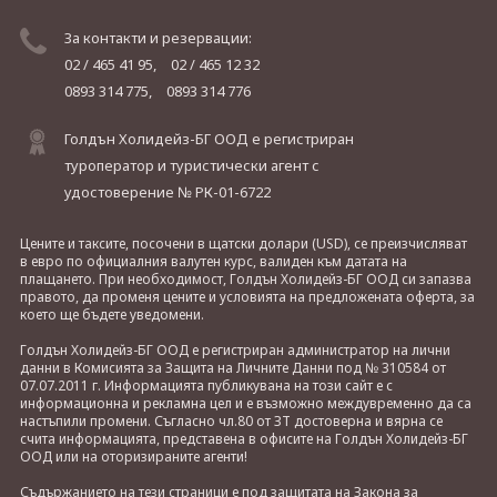
За контакти и резервации:
02 / 465 41 95,
02 / 465 12 32
0893 314 775,
0893 314 776
Голдън Холидейз-БГ ООД е регистриран
туроператор и туристически агент с
удостоверение № РК-01-6722
Цените и таксите, посочени в щатски долари (USD), се преизчисляват
в евро по официалния валутен курс, валиден към датата на
плащането. При необходимост, Голдън Холидейз-БГ ООД си запазва
правото, да променя цените и условията на предложената оферта, за
което ще бъдете уведомени.
Голдън Холидейз-БГ ООД е регистриран администратор на лични
данни в Комисията за Защита на Личните Данни под № 310584 от
07.07.2011 г. Информацията публикувана на този сайт е с
информационна и рекламна цел и е възможно междувременно да са
настъпили промени. Съгласно чл.80 от ЗТ достоверна и вярна се
счита информацията, представена в офисите на Голдън Холидейз-БГ
ООД или на оторизираните агенти!
Съдържанието на тези страници е под защитата на Закона за