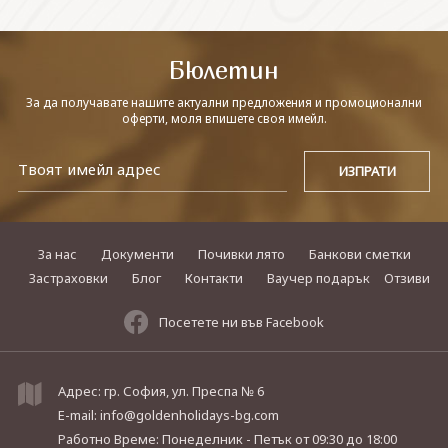
СВЪРЖЕТЕ СЕ С НАС
Бюлетин
За да получавате нашите актуални предложения и промоционални
оферти, моля впишете своя имейл.
За нас
Документи
Почивки лято
Банкови сметки
Застраховки
Блог
Контакти
Ваучер подарък
Отзиви
Посетете ни във Facebook
Адрес: гр. София, ул. Преспа № 6
E-mail:
info@goldenholidays-bg.com
Работно Време: Понеделник - Петък
от 09:30 до 18:00