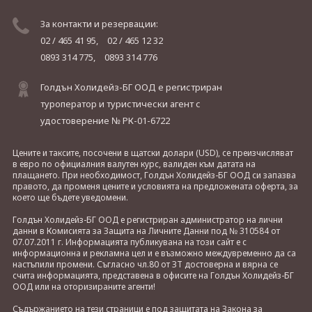
За контакти и резервации:
02 / 465 41 95,
02 / 465 12 32
0893 314 775,
0893 314 776
Голдън Холидейз-БГ ООД е регистриран
туроператор и туристически агент с
удостоверение № РК-01-6722
Цените и таксите, посочени в щатски долари (USD), се преизчисляват
в евро по официалния валутен курс, валиден към датата на
плащането. При необходимост, Голдън Холидейз-БГ ООД си запазва
правото, да променя цените и условията на предложената оферта, за
което ще бъдете уведомени.
Голдън Холидейз-БГ ООД е регистриран администратор на лични
данни в Комисията за Защита на Личните Данни под № 310584 от
07.07.2011 г. Информацията публикувана на този сайт е с
информационна и рекламна цел и е възможно междувременно да са
настъпили промени. Съгласно чл.80 от ЗТ достоверна и вярна се
счита информацията, представена в офисите на Голдън Холидейз-БГ
ООД или на оторизираните агенти!
Съдържанието на тези страници е под защитата на Закона за