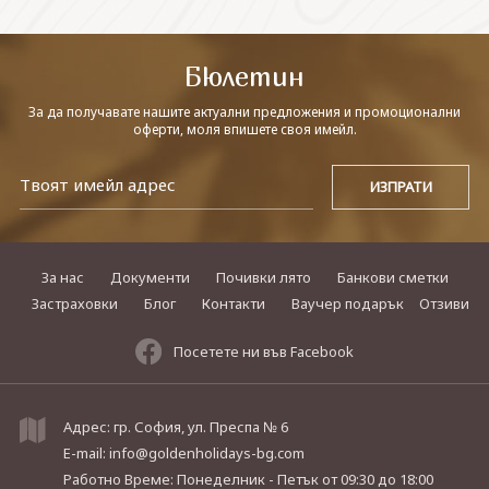
СВЪРЖЕТЕ СЕ С НАС
Бюлетин
За да получавате нашите актуални предложения и промоционални
оферти, моля впишете своя имейл.
За нас
Документи
Почивки лято
Банкови сметки
Застраховки
Блог
Контакти
Ваучер подарък
Отзиви
Посетете ни във Facebook
Адрес: гр. София, ул. Преспа № 6
E-mail:
info@goldenholidays-bg.com
Работно Време: Понеделник - Петък
от 09:30 до 18:00