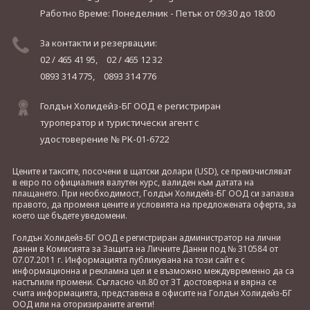
Работно Време: Понеделник - Петък
от 09:30 до 18:00
За контакти и резервации:
02 / 465 41 95,
02 / 465 12 32
0893 314 775,
0893 314 776
Голдън Холидейз-БГ ООД е регистриран
туроператор и туристически агент с
удостоверение № РК-01-6722
Цените и таксите, посочени в щатски долари (USD), се преизчисляват
в евро по официалния валутен курс, валиден към датата на
плащането. При необходимост, Голдън Холидейз-БГ ООД си запазва
правото, да променя цените и условията на предложената оферта, за
което ще бъдете уведомени.
Голдън Холидейз-БГ ООД е регистриран администратор на лични
данни в Комисията за Защита на Личните Данни под № 310584 от
07.07.2011 г. Информацията публикувана на този сайт е с
информационна и рекламна цел и е възможно междувременно да са
настъпили промени. Съгласно чл.80 от ЗТ достоверна и вярна се
счита информацията, представена в офисите на Голдън Холидейз-БГ
ООД или на оторизираните агенти!