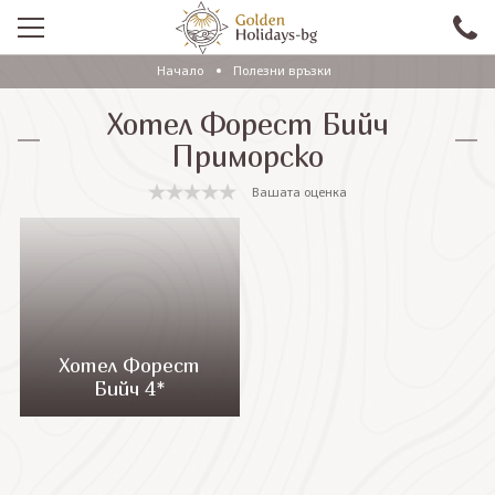
Начало
Полезни връзки
ПРОМО
Хотел Форест Бийч
EКСКУРЗИИ СЪС САМОЛЕТ
Приморско
ЕКСКУРЗИИ С АВТОБУС
Вашата оценка
САМОЛЕТНИ ПОЧИВКИ
ПОЧИВКИ С АВТОБУС
ПРАЗНИЦИ
ЕКЗОТИКА
Хотел Форест
Бийч 4*
КРУИЗИ
Проверка на резервация