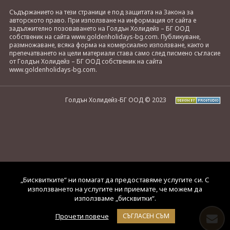
Съдържанието на тези страници е под защитата на Закона за
авторското право. При използване на информация от сайта е
задължително позоваването на Голдън Холидейз – БГ ООД
собственик на сайта www.goldenholidays-bg.com. Публикуване,
размножаване, всяка форма на комерсиално използване, както и
препечатването на цели материали става само след писмено съгласие
от Голдън Холидейз – БГ ООД собственик на сайта
www.goldenholidays-bg.com.
Голдън Холидейз-БГ ООД © 2023
„Бисквитките“ ни помагат да предоставяме услугите си. С
използването на услугите ни приемате, че можем да
използваме „бисквитки“.
Прочети повече
СЪГЛАСЕН СЪМ