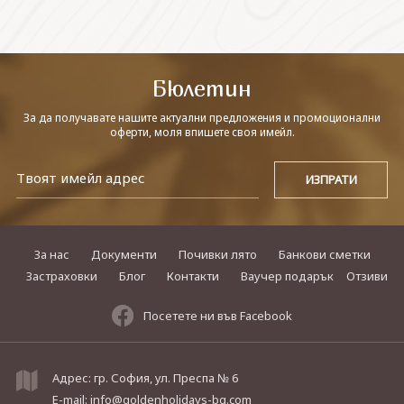
СВЪРЖЕТЕ СЕ С НАС
Бюлетин
За да получавате нашите актуални предложения и промоционални
оферти, моля впишете своя имейл.
За нас
Документи
Почивки лято
Банкови сметки
Застраховки
Блог
Контакти
Ваучер подарък
Отзиви
Посетете ни във Facebook
Адрес: гр. София, ул. Преспа № 6
E-mail:
info@goldenholidays-bg.com