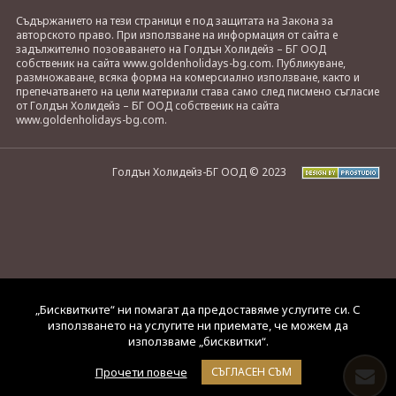
Съдържанието на тези страници е под защитата на Закона за
авторското право. При използване на информация от сайта е
задължително позоваването на Голдън Холидейз – БГ ООД
собственик на сайта www.goldenholidays-bg.com. Публикуване,
размножаване, всяка форма на комерсиално използване, както и
препечатването на цели материали става само след писмено съгласие
от Голдън Холидейз – БГ ООД собственик на сайта
www.goldenholidays-bg.com.
Голдън Холидейз-БГ ООД © 2023
„Бисквитките“ ни помагат да предоставяме услугите си. С
използването на услугите ни приемате, че можем да
използваме „бисквитки“.
Прочети повече
СЪГЛАСЕН СЪМ