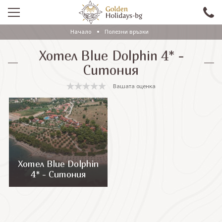
Начало
Полезни връзки
ПРОМО
Хотел Blue Dolphin 4* -
EКСКУРЗИИ СЪС САМОЛЕТ
Ситония
ЕКСКУРЗИИ С АВТОБУС
Вашата оценка
САМОЛЕТНИ ПОЧИВКИ
ПОЧИВКИ С АВТОБУС
ПРАЗНИЦИ
ЕКЗОТИКА
Хотел Blue Dolphin
4* - Ситония
КРУИЗИ
Проверка на резервация