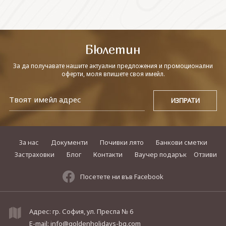
СВЪРЖЕТЕ СЕ С НАС
Бюлетин
За да получавате нашите актуални предложения и промоционални
оферти, моля впишете своя имейл.
За нас
Документи
Почивки лято
Банкови сметки
Застраховки
Блог
Контакти
Ваучер подарък
Отзиви
Посетете ни във Facebook
Адрес: гр. София, ул. Преспа № 6
E-mail:
info@goldenholidays-bg.com