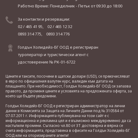
Работно Време: Понеделник - Петък
от 09:30 до 18:00
За контакти и резервации:
02 / 465 41 95,
02 / 465 12 32
0893 314 775,
0893 314 776
Голдън Холидейз-БГ ООД е регистриран
туроператор и туристически агент с
удостоверение № РК-01-6722
Цените и таксите, посочени в щатски долари (USD), се преизчисляват
в евро по официалния валутен курс, валиден към датата на
плащането. При необходимост, Голдън Холидейз-БГ ООД си запазва
правото, да променя цените и условията на предложената оферта, за
което ще бъдете уведомени.
Голдън Холидейз-БГ ООД е регистриран администратор на лични
данни в Комисията за Защита на Личните Данни под № 310584 от
07.07.2011 г. Информацията публикувана на този сайт е с
информационна и рекламна цел и е възможно междувременно да са
настъпили промени. Съгласно чл.80 от ЗТ достоверна и вярна се
счита информацията, представена в офисите на Голдън Холидейз-БГ
ООД или на оторизираните агенти!