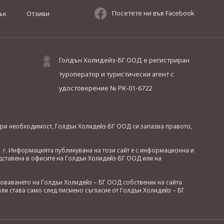
Посетете ни във Facebook
ък
Отзиви
Голдън Холидейз-БГ ООД е регистриран
туроператор и туристически агент с
удостоверение № РК-01-6722
. При необходимост, Голдън Холидейз-БГ ООД си запазва правото,
 г. Информацията публикувана на този сайт е с информационна и
дставена в офисите на Голдън Холидейз-БГ ООД или на
зоваването на Голдън Холидейз – БГ ООД собственик на сайта
ли става само след писмено съгласие от Голдън Холидейз – БГ