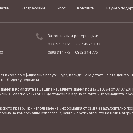
метки
Застраховки
Блог
Контакти
Ваучер подар
За контакти и резервации:
02 / 465 41 95,
02 / 465 12 32
00
0893 314 775,
0893 314 776
яват в евро по официалния валутен курс, валиден към датата на плащането
о ще бъдете уведомени.
анни в Комисията за Защита на Личните Данни под № 310584 от 07.07.2011
ни. Съгласно чл.80 от ЗТ достоверна и вярна се счита информацията, пре
орското право. При използване на информация от сайта е задължително по
орма на комерсиално използване, както и препечатването на цели материа