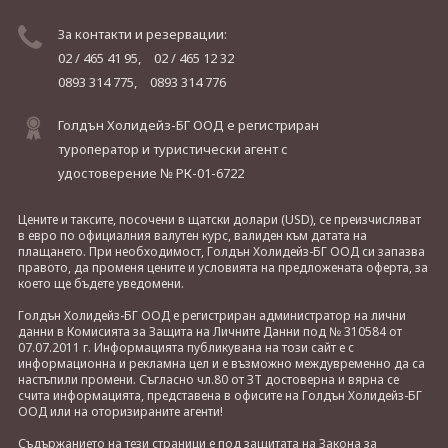
За контакти и резервации:
02 / 465 41 95,
02 / 465 12 32
0893 314 775,
0893 314 776
Голдън Холидейз-БГ ООД е регистриран
туроператор и туристически агент с
удостоверение № РК-01-6722
Цените и таксите, посочени в щатски долари (USD), се преизчисляват
в евро по официалния валутен курс, валиден към датата на
плащането. При необходимост, Голдън Холидейз-БГ ООД си запазва
правото, да променя цените и условията на предложената оферта, за
което ще бъдете уведомени.
Голдън Холидейз-БГ ООД е регистриран администратор на лични
данни в Комисията за Защита на Личните Данни под № 310584 от
07.07.2011 г. Информацията публикувана на този сайт е с
информационна и рекламна цел и е възможно междувременно да са
настъпили промени. Съгласно чл.80 от ЗТ достоверна и вярна се
счита информацията, представена в офисите на Голдън Холидейз-БГ
ООД или на оторизираните агенти!
Съдържанието на тези страници е под защитата на Закона за