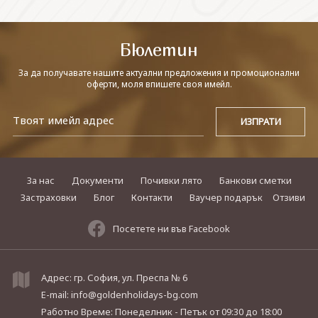
СВЪРЖЕТЕ СЕ С НАС
Бюлетин
За да получавате нашите актуални предложения и промоционални
оферти, моля впишете своя имейл.
За нас
Документи
Почивки лято
Банкови сметки
Застраховки
Блог
Контакти
Ваучер подарък
Отзиви
Посетете ни във Facebook
Адрес: гр. София, ул. Преспа № 6
E-mail:
info@goldenholidays-bg.com
Работно Време: Понеделник - Петък
от 09:30 до 18:00