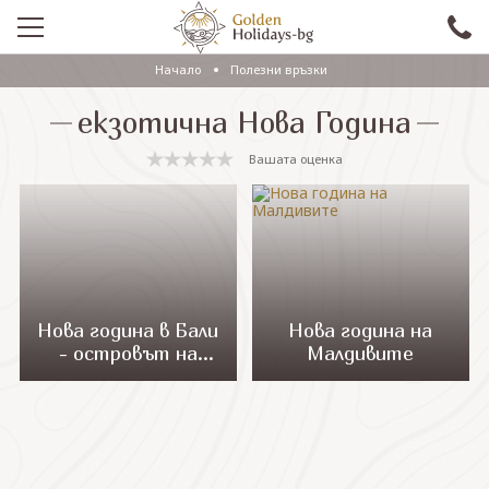
Начало
Полезни връзки
ПРОМО
екзотична Нова Година
EКСКУРЗИИ СЪС САМОЛЕТ
Вашата оценка
ЕКСКУРЗИИ С АВТОБУС
САМОЛЕТНИ ПОЧИВКИ
ПОЧИВКИ С АВТОБУС
ПРАЗНИЦИ
Нова година в Бали
Нова година на
- островът на
Малдивите
ЕКЗОТИКА
Боговете
КРУИЗИ
Проверка на резервация