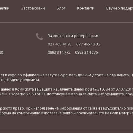
метки
Застраховки
Блог
Контакти
Ваучер подар
За контакти и резервации:
02 / 465 41 95,
02 / 465 12 32
00
0893 314 775,
0893 314 776
яват в евро по официалния валутен курс, валиден към датата на плащането
о ще бъдете уведомени.
анни в Комисията за Защита на Личните Данни под № 310584 от 07.07.2011
ни. Съгласно чл.80 от ЗТ достоверна и вярна се счита информацията, пре
орското право. При използване на информация от сайта е задължително по
орма на комерсиално използване, както и препечатването на цели материа