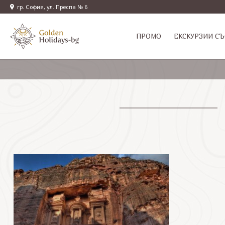
гр. София, ул. Преспа № 6
ПРОМО
EКСКУРЗИИ СЪ