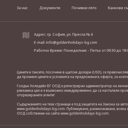
За нас
Документи
Почивки лято
Банкови с
Адрес: гр. София, ул. Преспа № 6
E-mail:
info@goldenholidays-bg.com
Работно Време: Понеделник - Петък
от 09:30 до 18:
Цените и таксите, посочени в щатски долари (USD), се преизчисл
да променя цените и условията на предложената оферта, за коет
Голдън Холидейз-БГ ООД е регистриран администратор на лични д
рекламна цел и е възможно междувременно да са настъпили проме
оторизираните агенти!
Съдържанието на тези страници е под защитата на Закона за авт
www.goldenholidays-bg.com. Публикуване, размножаване, всяка ф
ООД собственик на сайта www.goldenholidays-bg.com.