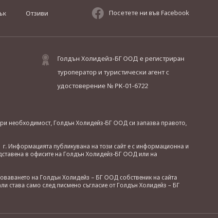
Посетете ни във Facebook
ък
Отзиви
Голдън Холидейз-БГ ООД е регистриран
туроператор и туристически агент с
удостоверение № РК-01-6722
. При необходимост, Голдън Холидейз-БГ ООД си запазва правото,
 г. Информацията публикувана на този сайт е с информационна и
дставена в офисите на Голдън Холидейз-БГ ООД или на
зоваването на Голдън Холидейз – БГ ООД собственик на сайта
ли става само след писмено съгласие от Голдън Холидейз – БГ