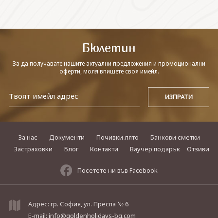
СВЪРЖЕТЕ СЕ С НАС
Бюлетин
За да получавате нашите актуални предложения и промоционални
оферти, моля впишете своя имейл.
За нас
Документи
Почивки лято
Банкови сметки
Застраховки
Блог
Контакти
Ваучер подарък
Отзиви
Посетете ни във Facebook
Адрес: гр. София, ул. Преспа № 6
E-mail:
info@goldenholidays-bg.com