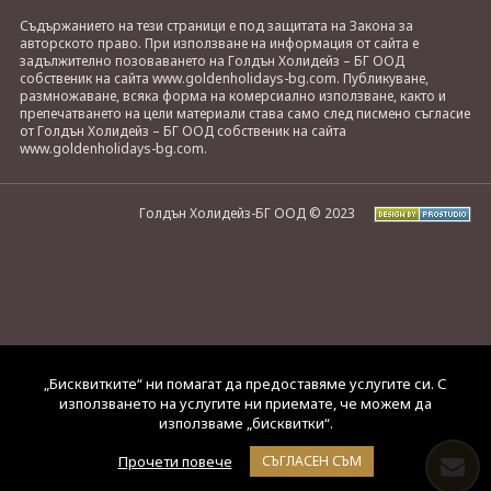
Съдържанието на тези страници е под защитата на Закона за
авторското право. При използване на информация от сайта е
задължително позоваването на Голдън Холидейз – БГ ООД
собственик на сайта www.goldenholidays-bg.com. Публикуване,
размножаване, всяка форма на комерсиално използване, както и
препечатването на цели материали става само след писмено съгласие
от Голдън Холидейз – БГ ООД собственик на сайта
www.goldenholidays-bg.com.
Голдън Холидейз-БГ ООД © 2023
„Бисквитките“ ни помагат да предоставяме услугите си. С
използването на услугите ни приемате, че можем да
използваме „бисквитки“.
Прочети повече
СЪГЛАСЕН СЪМ