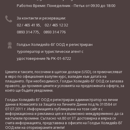
Работно Време: Понеделник - Петък
от 09:30 до 18:00
За контакти и резервации:
02 / 465 41 95,
02 / 465 12 32
0893 314 775,
0893 314 776
Голдън Холидейз-БГ ООД е регистриран
туроператор и туристически агент с
удостоверение № РК-01-6722
Цените и таксите, посочени в щатски долари (USD), се преизчисляват
в евро по официалния валутен курс, валиден към датата на
плащането. При необходимост, Голдън Холидейз-БГ ООД си запазва
правото, да променя цените и условията на предложената оферта, за
което ще бъдете уведомени.
Голдън Холидейз-БГ ООД е регистриран администратор на лични
данни в Комисията за Защита на Личните Данни под № 310584 от
07.07.2011 г. Информацията публикувана на този сайт е с
информационна и рекламна цел и е възможно междувременно да са
настъпили промени. Съгласно чл.80 от ЗТ достоверна и вярна се
счита информацията, представена в офисите на Голдън Холидейз-БГ
ООД или на оторизираните агенти!