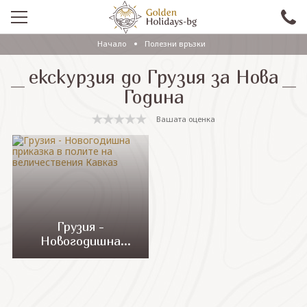
Начало
Полезни връзки
ПРОМО
екскурзия до Грузия за Нова
EКСКУРЗИИ СЪС САМОЛЕТ
Година
ЕКСКУРЗИИ С АВТОБУС
Вашата оценка
САМОЛЕТНИ ПОЧИВКИ
ПОЧИВКИ С АВТОБУС
ПРАЗНИЦИ
ЕКЗОТИКА
Грузия -
Новогодишна
КРУИЗИ
приказка в полите
на величествения
Кавказ
Проверка на резервация