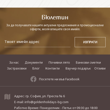
СВЪРЖЕТЕ СЕ С НАС
Бюлетин
За да получавате нашите актуални предложения и промоционални
оферти, моля впишете своя имейл.
За нас
Документи
Почивки лято
Банкови сметки
Застраховки
Блог
Контакти
Ваучер подарък
Отзиви
Посетете ни във Facebook
Адрес: гр. София, ул. Преспа № 6
E-mail:
info@goldenholidays-bg.com
Работно Време: Понеделник - Петък
от 09:30 до 18:00