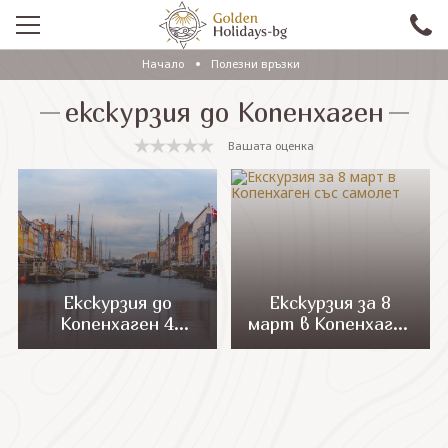
Начало
Полезни връзки
ПРОМО
екскурзия до Копенхаген
EКСКУРЗИИ СЪС САМОЛЕТ
Вашата оценка
ЕКСКУРЗИИ С АВТОБУС
САМОЛЕТНИ ПОЧИВКИ
ПОЧИВКИ С АВТОБУС
ПРАЗНИЦИ
Екскурзия до
Екскурзия за 8
Копенхаген 4
март в Копенхаген
ЕКЗОТИКА
нощувки
със самолет
КРУИЗИ
Проверка на резервация