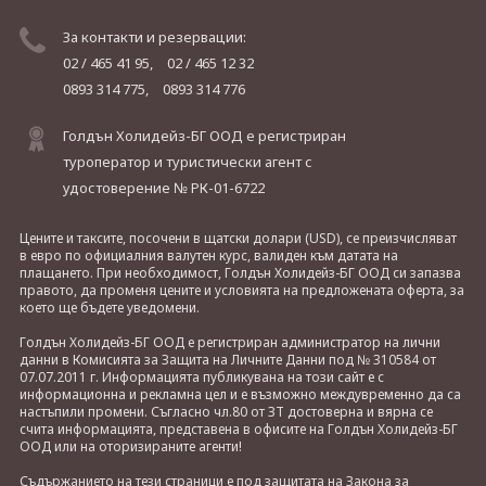
За контакти и резервации:
02 / 465 41 95,
02 / 465 12 32
0893 314 775,
0893 314 776
Голдън Холидейз-БГ ООД е регистриран
туроператор и туристически агент с
удостоверение № РК-01-6722
Цените и таксите, посочени в щатски долари (USD), се преизчисляват
в евро по официалния валутен курс, валиден към датата на
плащането. При необходимост, Голдън Холидейз-БГ ООД си запазва
правото, да променя цените и условията на предложената оферта, за
което ще бъдете уведомени.
Голдън Холидейз-БГ ООД е регистриран администратор на лични
данни в Комисията за Защита на Личните Данни под № 310584 от
07.07.2011 г. Информацията публикувана на този сайт е с
информационна и рекламна цел и е възможно междувременно да са
настъпили промени. Съгласно чл.80 от ЗТ достоверна и вярна се
счита информацията, представена в офисите на Голдън Холидейз-БГ
ООД или на оторизираните агенти!
Съдържанието на тези страници е под защитата на Закона за