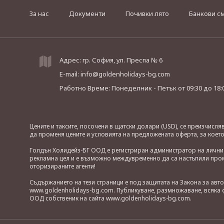
За нас
Документи
Почивки лято
Банкови с
Адрес: гр. София, ул. Преспа № 6
E-mail:
info@goldenholidays-bg.com
Работно Време: Понеделник - Петък
от 09:30 до 18:
Цените и таксите, посочени в щатски долари (USD), се преизчисл
да променя цените и условията на предложената оферта, за коет
Голдън Холидейз-БГ ООД е регистриран администратор на лични д
рекламна цел и е възможно междувременно да са настъпили проме
оторизираните агенти!
Съдържанието на тези страници е под защитата на Закона за авт
www.goldenholidays-bg.com. Публикуване, размножаване, всяка ф
ООД собственик на сайта www.goldenholidays-bg.com.