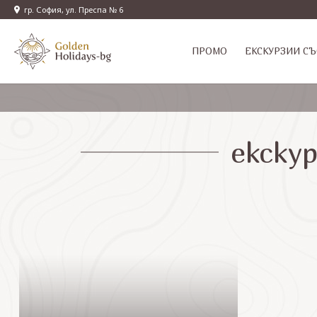
гр. София, ул. Преспа № 6
ПРОМО
EКСКУРЗИИ СЪ
екску