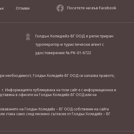
Посетете ни във Facebook
ък
Отзиви
Голдън Холидейз-БГ ООД е регистриран
туроператор и туристически агент с
удостоверение № РК-01-6722
. При необходимост, Голдън Холидейз-БГ ООД си запазва правото,
 г. Информацията публикувана на този сайт е с информационна и
дставена в офисите на Голдън Холидейз-БГ ООД или на
зоваването на Голдън Холидейз – БГ ООД собственик на сайта
ли става само след писмено съгласие от Голдън Холидейз – БГ