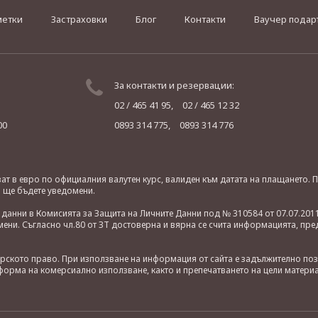
метки
Застраховки
Блог
Контакти
Ваучер подар
За контакти и резервации:
02 / 465 41 95,
02 / 465 12 32
00
0893 314 775,
0893 314 776
яват в евро по официалния валутен курс, валиден към датата на плащането
о ще бъдете уведомени.
анни в Комисията за Защита на Личните Данни под № 310584 от 07.07.2011
ни. Съгласно чл.80 от ЗТ достоверна и вярна се счита информацията, пре
орското право. При използване на информация от сайта е задължително по
орма на комерсиално използване, както и препечатването на цели материа