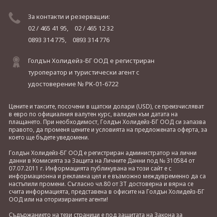
За контакти и резервации:
02 / 465 41 95,
02 / 465 12 32
0893 314 775,
0893 314 776
Голдън Холидейз-БГ ООД е регистриран
туроператор и туристически агент с
удостоверение № РК-01-6722
Цените и таксите, посочени в щатски долари (USD), се преизчисляват
в евро по официалния валутен курс, валиден към датата на
плащането. При необходимост, Голдън Холидейз-БГ ООД си запазва
правото, да променя цените и условията на предложената оферта, за
което ще бъдете уведомени.
Голдън Холидейз-БГ ООД е регистриран администратор на лични
данни в Комисията за Защита на Личните Данни под № 310584 от
07.07.2011 г. Информацията публикувана на този сайт е с
информационна и рекламна цел и е възможно междувременно да са
настъпили промени. Съгласно чл.80 от ЗТ достоверна и вярна се
счита информацията, представена в офисите на Голдън Холидейз-БГ
ООД или на оторизираните агенти!
Съдържанието на тези страници е под защитата на Закона за