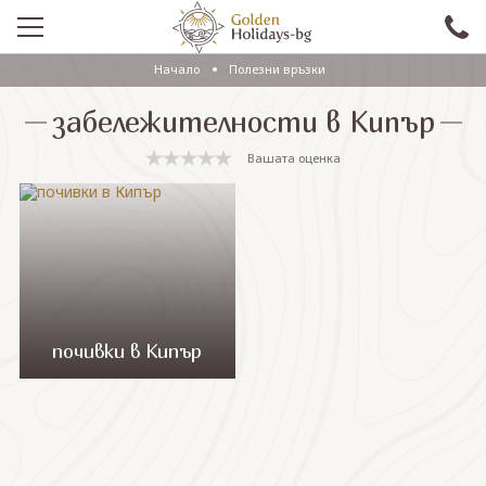
Начало
Полезни връзки
ПРОМО
забележителности в Кипър
EКСКУРЗИИ СЪС САМОЛЕТ
Вашата оценка
ЕКСКУРЗИИ С АВТОБУС
САМОЛЕТНИ ПОЧИВКИ
ПОЧИВКИ С АВТОБУС
ПРАЗНИЦИ
почивки в Кипър
ЕКЗОТИКА
КРУИЗИ
Проверка на резервация