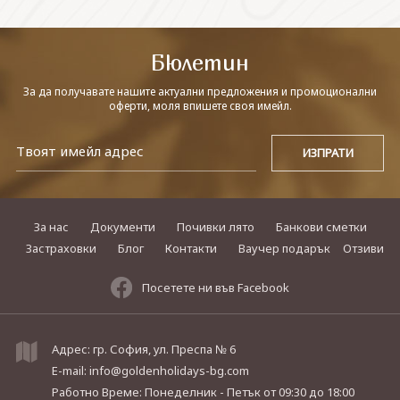
СВЪРЖЕТЕ СЕ С НАС
Бюлетин
За да получавате нашите актуални предложения и промоционални
оферти, моля впишете своя имейл.
За нас
Документи
Почивки лято
Банкови сметки
Застраховки
Блог
Контакти
Ваучер подарък
Отзиви
Посетете ни във Facebook
Адрес: гр. София, ул. Преспа № 6
E-mail:
info@goldenholidays-bg.com
Работно Време: Понеделник - Петък
от 09:30 до 18:00