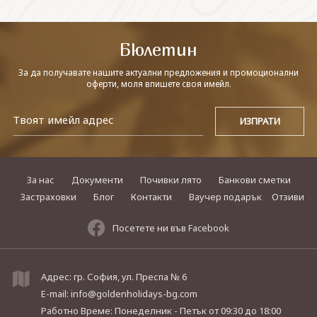
СВЪРЖЕТЕ СЕ С НАС
Бюлетин
За да получавате нашите актуални предложения и промоционални
оферти, моля впишете своя имейл.
За нас
Документи
Почивки лято
Банкови сметки
Застраховки
Блог
Контакти
Ваучер подарък
Отзиви
Посетете ни във Facebook
Адрес: гр. София, ул. Преспа № 6
E-mail:
info@goldenholidays-bg.com
Работно Време: Понеделник - Петък
от 09:30 до 18:00