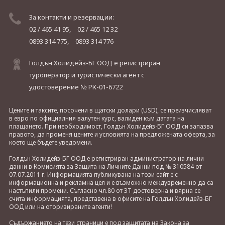
За контакти и резервации:
02 / 465 41 95,
02 / 465 12 32
0893 314 775,
0893 314 776
Голдън Холидейз-БГ ООД е регистриран
туроператор и туристически агент с
удостоверение № РК-01-6722
Цените и таксите, посочени в щатски долари (USD), се преизчисляват
в евро по официалния валутен курс, валиден към датата на
плащането. При необходимост, Голдън Холидейз-БГ ООД си запазва
правото, да променя цените и условията на предложената оферта, за
което ще бъдете уведомени.
Голдън Холидейз-БГ ООД е регистриран администратор на лични
данни в Комисията за Защита на Личните Данни под № 310584 от
07.07.2011 г. Информацията публикувана на този сайт е с
информационна и рекламна цел и е възможно междувременно да са
настъпили промени. Съгласно чл.80 от ЗТ достоверна и вярна се
счита информацията, представена в офисите на Голдън Холидейз-БГ
ООД или на оторизираните агенти!
Съдържанието на тези страници е под защитата на Закона за