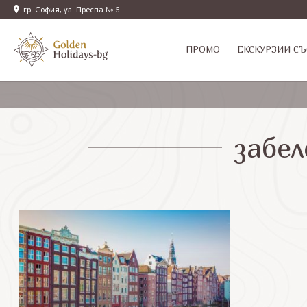
гр. София, ул. Преспа № 6
ПРОМО
EКСКУРЗИИ СЪ
забе