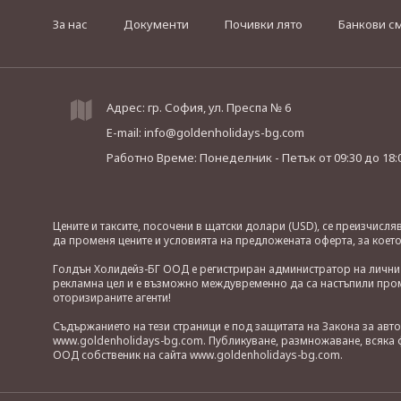
За нас
Документи
Почивки лято
Банкови с
Адрес: гр. София, ул. Преспа № 6
E-mail:
info@goldenholidays-bg.com
Работно Време: Понеделник - Петък
от 09:30 до 18:
Цените и таксите, посочени в щатски долари (USD), се преизчисл
да променя цените и условията на предложената оферта, за коет
Голдън Холидейз-БГ ООД е регистриран администратор на лични д
рекламна цел и е възможно междувременно да са настъпили проме
оторизираните агенти!
Съдържанието на тези страници е под защитата на Закона за авт
www.goldenholidays-bg.com. Публикуване, размножаване, всяка ф
ООД собственик на сайта www.goldenholidays-bg.com.