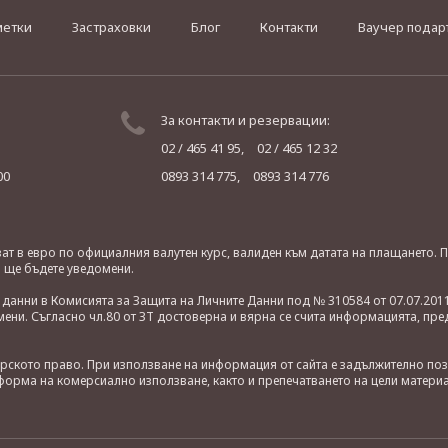
метки
Застраховки
Блог
Контакти
Ваучер подар
За контакти и резервации:
02 / 465 41 95,
02 / 465 12 32
00
0893 314 775,
0893 314 776
яват в евро по официалния валутен курс, валиден към датата на плащането
о ще бъдете уведомени.
анни в Комисията за Защита на Личните Данни под № 310584 от 07.07.2011
ни. Съгласно чл.80 от ЗТ достоверна и вярна се счита информацията, пре
орското право. При използване на информация от сайта е задължително по
орма на комерсиално използване, както и препечатването на цели материа