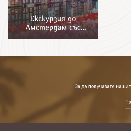
Екскурзия до
Амстердам със
самолет
За да получавате наши