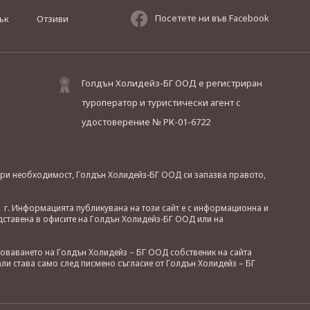
Посетете ни във Facebook
ък
Отзиви
Голдън Холидейз-БГ ООД е регистриран
туроператор и туристически агент с
удостоверение № РК-01-6722
. При необходимост, Голдън Холидейз-БГ ООД си запазва правото,
 г. Информацията публикувана на този сайт е с информационна и
дставена в офисите на Голдън Холидейз-БГ ООД или на
зоваването на Голдън Холидейз – БГ ООД собственик на сайта
ли става само след писмено съгласие от Голдън Холидейз – БГ